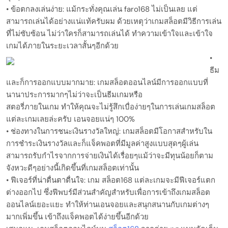
• ข้อตกลงเล่นง่าย: แม้กระทั่งคุณเล่น faro168 ไม่เป็นเลย แต่
สามารถเล่นได้อย่างแน่แท้ครับผม ด้วยเหตุว่าเกมสล็อตมีวิธีการเล่น
ที่ไม่ซับซ้อน ไม่ว่าใครก็สามารถเล่นได้ ทำความเข้าใจและเข้าใจ
เกมได้ภายในระยะเวลาสั้นๆอีกด้วย
•
ธีม
และก็การออกแบบมากมาย: เกมสล็อตออนไลน์มีการออกแบบที่
นานาประการมากๆไม่ว่าจะเป็นธีมเกมหรือ
สตอรี่ภายในเกม ทำให้คุณจะไม่รู้สึกเบื่อง่ายๆในการเล่นเกมสล็อต
แต่ละเกมเลยล่ะครับ เอนจอยแน่ๆ 100%
• ช่องทางในการชนะเงินรางวัลใหญ่: เกมสล็อตมีโอกาสสำหรับใน
การชำระเงินรางวัลและก็แจ็คพอตที่มีมูลค่าสูงแบบสุดๆผู้เล่น
สามารถรับกำไรจากการจ่ายเงินได้เรื่อยๆแม้ว่าจะมีทุนน้อยก็ตาม
จังหวะดีๆอย่างนี้เกิดขึ้นที่เกมสล็อตเท่านั้น
• ฟีเจอร์ที่น่าตื่นตาตื่นใจ: เกม สล็อต168 แต่ละเกมจะมีฟีเจอร์แตก
ต่างออกไป ซึ่งฟีพบร์มีส่วนสำคัญสำหรับเพื่อการเข้าถึงเกมสล็อต
ออนไลน์เยอะแยะ ทำให้ท่านเอนจอยและสนุกสนานกับเกมต่างๆ
มากเพิ่มขึ้น เข้าถึงแจ็คพอตได้ง่ายขึ้นอีกด้วย