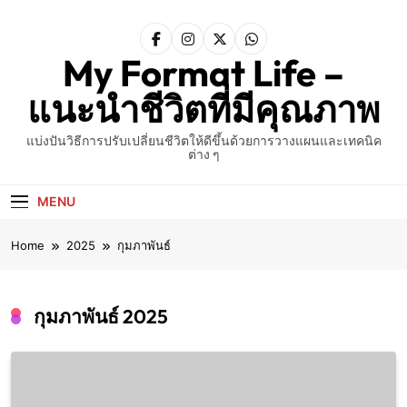
Skip
to
content
My Format Life –
แนะนำชีวิตที่มีคุณภาพ
แบ่งปันวิธีการปรับเปลี่ยนชีวิตให้ดีขึ้นด้วยการวางแผนและเทคนิค
ต่าง ๆ
MENU
Home
2025
กุมภาพันธ์
กุมภาพันธ์ 2025