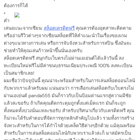
ต้องการก็ได้
•
คำ
เสนอแนะจากเซียน:
สล็อตเครดิตฟรี
คุณควรต้องอุตสาหะติดตาม
หรืออ่านรีวิวต่างๆจากเซียนสล็อตที่ให้คำแนะนำในเรื่องของเกม
ต่างๆแนวทางการเล่น หรือการจับจังหวะสำหรับการสปิน ซึ่งมันจะ
ช่วยทำให้คุณเล่นก้าวหน้าขึ้นนั่นเองครับ
สล็อตเครดิตฟรี สนุกกับเว็บตรงไม่ผ่านเอเย่นต์ได้แล้ววันนี้ ลง
ทะเบียนใหม่ฟรีไม่มีค่าขนบธรรมเนียมประเพณี 100% ลงทะเบียน
เป็นสมาชิกเลย!
ผมเชื่อว่าปัจจุบันนี้ คุณน่าจะพร้อมสำหรับในการเล่นสล็อตออนไลน์
กับพวกเราแล้วครับผม แน่นอนว่า การเลือกเล่นสล็อตกับเว็บตรงไม่
ผ่านเอเย่นต์ panda555 มันก็ราวกับเป็นป้อมด่านแรกสู่ความมีชัย
แล้วล่ะขอรับ ถ้าเกิดคุณติดกระดุมถูกตั้งแต่เม็ดแรก มันก็จะถูก
ทั้งหมดทั้งปวงนั่นแหละขอรับ สำหรับปริศนาเกี่ยวกับเครดิตฟรี คุณ
ก็น่าจะได้รับคำตอบที่จัดการทุกหลักสำคัญไปแล้ว รวมทั้งการสร้าง
จังหวะสำหรับในการได้กำไรด้วยเคล็ดวิธีต่างๆอีกด้วย แม้คุณพร้อม
สำหรับในการเล่นสล็อตออนไลน์กับพวกเราแล้วล่ะก็ มาสมัครเป็น