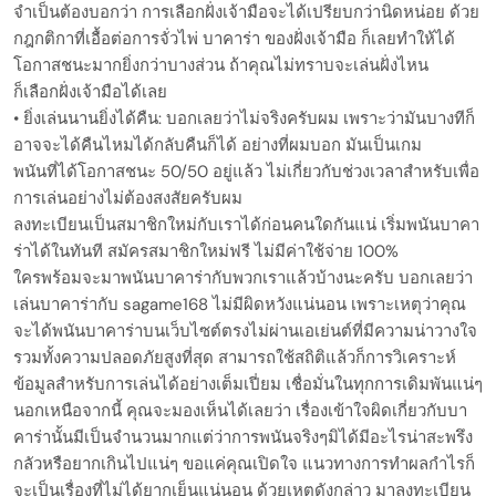
จำเป็นต้องบอกว่า การเลือกฝั่งเจ้ามือจะได้เปรียบกว่านิดหน่อย ด้วย
กฎกติกาที่เอื้อต่อการจั่วไพ่ บาคาร่า ของฝั่งเจ้ามือ ก็เลยทำให้ได้
โอกาสชนะมากยิ่งกว่าบางส่วน ถ้าคุณไม่ทราบจะเล่นฝั่งไหน
ก็เลือกฝั่งเจ้ามือได้เลย
• ยิ่งเล่นนานยิ่งได้คืน: บอกเลยว่าไม่จริงครับผม เพราะว่ามันบางทีก็
อาจจะได้คืนไหมได้กลับคืนก็ได้ อย่างที่ผมบอก มันเป็นเกม
พนันที่ได้โอกาสชนะ 50/50 อยู่แล้ว ไม่เกี่ยวกับช่วงเวลาสำหรับเพื่อ
การเล่นอย่างไม่ต้องสงสัยครับผม
ลงทะเบียนเป็นสมาชิกใหม่กับเราได้ก่อนคนใดกันแน่ เริ่มพนันบาคา
ร่าได้ในทันที สมัครสมาชิกใหม่ฟรี ไม่มีค่าใช้จ่าย 100%
ใครพร้อมจะมาพนันบาคาร่ากับพวกเราแล้วบ้างนะครับ บอกเลยว่า
เล่นบาคาร่ากับ sagame168 ไม่มีผิดหวังแน่นอน เพราะเหตุว่าคุณ
จะได้พนันบาคาร่าบนเว็บไซต์ตรงไม่ผ่านเอเย่นต์ที่มีความน่าวางใจ
รวมทั้งความปลอดภัยสูงที่สุด สามารถใช้สถิติแล้วก็การวิเคราะห์
ข้อมูลสำหรับการเล่นได้อย่างเต็มเปี่ยม เชื่อมั่นในทุกการเดิมพันแน่ๆ
นอกเหนือจากนี้ คุณจะมองเห็นได้เลยว่า เรื่องเข้าใจผิดเกี่ยวกับบา
คาร่านั้นมีเป็นจำนวนมากแต่ว่าการพนันจริงๆมิได้มีอะไรน่าสะพรึง
กลัวหรือยากเกินไปแน่ๆ ขอแค่คุณเปิดใจ แนวทางการทำผลกำไรก็
จะเป็นเรื่องที่ไม่ได้ยากเย็นแน่นอน ด้วยเหตุดังกล่าว มาลงทะเบียน