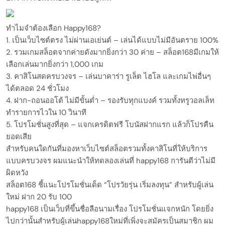
ทำไมจำต้องเลือก Happy168?
1. เป็นเว็บไซต์ตรง ไม่ผ่านเอเย่นต์ – เล่นได้แบบไม่มีอันตราย 100%
2. รวมเกมสล็อตจากค่ายดังมากยิ่งกว่า 30 ค่าย – สล็อต168มีเกมให้
เลือกเล่นมากยิ่งกว่า 1,000 เกม
3. คาสิโนสดครบวงจร – เล่นบาคาร่า รูเล็ต ไฮโล และเกมไพ่อื่นๆ
ได้ตลอด 24 ชั่วโมง
4. ฝาก-ถอนออโต้ ไม่มีขั้นต่ำ – รองรับทุกแบงค์ รวมทั้งทรูวอลเล็ท
ทำรายการไวใน 10 วินาที
5. โปรโมชั่นสูงที่สุด – แจกเครดิตฟรี โบนัสฝากแรก แล้วก็โปรคืน
ยอดเสีย
สำหรับคนใดกันที่มองหาเว็บไซต์สล็อตรวมทั้งคาสิโนที่ให้บริการ
แบบครบวงจร ผมแนะนำให้ทดลองเล่นที่ happy168 การันตีว่าไม่มี
ผิดหวัง
สล็อต168 ชี้แนะโปรโมชั่นเด็ด “โปรวัยรุ่น เริ่มลงทุน” สำหรับผู้เล่น
ใหม่ ฝาก 20 รับ 100
happy168 เป็นเว็บที่ขึ้นชื่อลือนามเรื่อง โปรโมชั่นแจกหนัก โดยยิ่ง
ไปกว่านั้นสำหรับผู้เล่นhappy168ใหม่ที่เพิ่งจะสมัครเป็นสมาชิก ผม