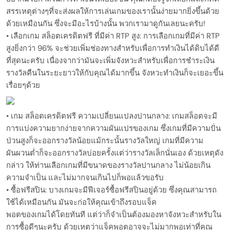
สรรเหตุต่างๆที่จะส่งผลให้การเล่นเกมของเรานั้นง่ายมากยิ่งขึ้นด้วย
ด้วยเหมือนกัน ซึ่งจะมีอะไรบ้างนั้น พวกเรามาดูกันเลยนะครับ!
• เลือกเกม สล็อตเครดิตฟรี ที่มีค่า RTP สูง: การเลือกเกมที่มีค่า RTP
สูงยิ่งกว่า 96% จะช่วยเพิ่มช่องทางสำหรับเพื่อการทำเงินได้ดิบได้ดี
ที่สุดนะครับ เนื่องจากว่ามันจะเพิ่มจังหวะสำหรับเพื่อการชำระเงิน
รางวัลคืนในระยะยาวให้กับคุณได้มากขึ้น จังหวะทำเงินก็จะเยอะขึ้น
เรื่อยๆด้วย
• เกม สล็อตเครดิตฟรี ความเปลี่ยนแปลงปานกลาง: เกมสล็อตจะมี
การแบ่งความยากง่ายจากความผันแปรของเกม ซึ่งเกมที่มีความปั่น
ป่วนสูงก็จะออกรางวัลน้อยแม้กระนั้นรางวัลใหญ่ เกมที่มีความ
ผันผวนต่ำก็จะออกรางวัลบ่อยครั้งแต่ว่ารางวัลเล็กนั่นเอง ด้วยเหตุดัง
กล่าว ให้ท่านเลือกเกมที่มีขนาดของรางวัลปานกลาง ไม่น้อยเกิน
ความจำเป็น และไม่มากจนเกินไปก็พอแล้วขอรับ
• ซื้อฟรีสปิน: บางเกมจะมีฟีเจอร์ซื้อฟรีสปินอยู่ด้วย ซึ่งคุณสามารถ
ใช้ได้เหมือนกัน มันจะก่อให้คุณเข้าถึงรอบแจ็ค
พอตของเกมได้โดยทันที แต่ว่าก็จำเป็นต้องมองหาจังหวะสำหรับใน
การซื้อดีๆนะครับ ด้วยเหตุว่าแจ็คพอตอาจจะไม่มากพอเท่าที่คุณ