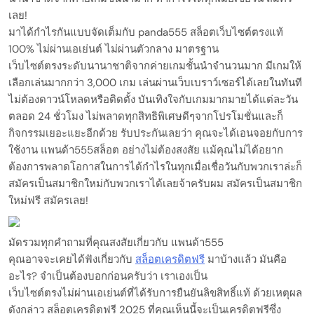
เลย!
มาได้กำไรกันแบบจัดเต็มกับ panda555 สล็อตเว็บไซต์ตรงแท้
100% ไม่ผ่านเอเย่นต์ ไม่ผ่านตัวกลาง มาตรฐาน
เว็บไซต์ตรงระดับนานาชาติจากค่ายเกมชั้นนำจำนวนมาก มีเกมให้
เลือกเล่นมากกว่า 3,000 เกม เล่นผ่านเว็บเบราว์เซอร์ได้เลยในทันที
ไม่ต้องดาวน์โหลดหรือติดตั้ง บันเทิงใจกับเกมมากมายได้แต่ละวัน
ตลอด 24 ชั่วโมง ไม่พลาดทุกสิทธิพิเศษดีๆจากโปรโมชั่นและก็
กิจกรรมเยอะแยะอีกด้วย รับประกันเลยว่า คุณจะได้เอนจอยกับการ
ใช้งาน แพนด้า555สล็อต อย่างไม่ต้องสงสัย แม้คุณไม่ได้อยาก
ต้องการพลาดโอกาสในการได้กำไรในทุกเมื่อเชื่อวันกับพวกเราล่ะก็
สมัครเป็นสมาชิกใหม่กับพวกเราได้เลยจ้าครับผม สมัครเป็นสมาชิก
ใหม่ฟรี สมัครเลย!
มัดรวมทุกคำถามที่คุณสงสัยเกี่ยวกับ แพนด้า555
คุณอาจจะเคยได้ฟังเกี่ยวกับ
สล็อตเครดิตฟรี
มาบ้างแล้ว มันคือ
อะไร? จำเป็นต้องบอกก่อนครับว่า เราเองเป็น
เว็บไซต์ตรงไม่ผ่านเอเย่นต์ที่ได้รับการยืนยันลิขสิทธิ์แท้ ด้วยเหตุผล
ดังกล่าว สล็อตเครดิตฟรี 2025 ที่คุณเห็นนี้จะเป็นเครดิตฟรีซึ่ง