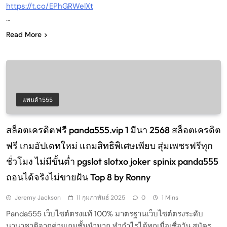
https://t.co/EPhGRWelXt
…
Read More
แพนด้า555
สล็อตเครดิตฟรี panda555.vip 1 มีนา 2568 สล็อตเครดิต
ฟรี เกมอัปเดทใหม่ แถมสิทธิพิเศษเพียบ สุ่มเพชรฟรีทุก
ชั่วโมง ไม่มีขั้นต่ำ pgslot slotxo joker spinix panda555
ถอนได้จริงไม่ขายฝัน Top 8 by Ronny
Jeremy Jackson
11 กุมภาพันธ์ 2025
0
1 Mins
Panda555 เว็บไซต์ตรงแท้ 100% มาตรฐานเว็บไซต์ตรงระดับ
นานาชาติจากค่ายเกมชั้นนำมาก ทำกำไรได้ทุกเมื่อเชื่อวัน สมัคร