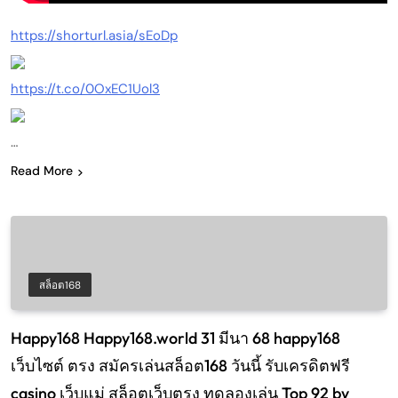
https://shorturl.asia/sEoDp
https://t.co/0OxEC1Uol3
…
Read More
สล็อต168
Happy168 Happy168.world 31 มีนา 68 happy168
เว็บไซต์ ตรง สมัครเล่นสล็อต168 วันนี้ รับเครดิตฟรี
casino เว็บแม่ สล็อตเว็บตรง ทดลองเล่น Top 92 by