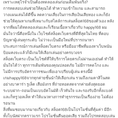
เพราะเหตุไรจำเป็นต้องทดลองเล่นก่อนเดิมพันจริง?
การทดสอบเล่นช่วยให้คุณได้ ทำความเข้าใจเกม และสามารถ
วางแผนเล่นได้ดีขึ้น ลดความเสี่ยงในการเสียเงินเสียทอง และก็ยัง
ช่วยให้คุณหาเกมที่เหมาะกับสไตล์การเล่นสล็อต168ของตัวเอง หลัง
จากที่ผมได้ทดลองเล่นและก็เรียนเนื้อหาเกี่ยวกับ happy168 ผม
มั่นใจว่านี่คือหนึ่งใน เว็บไซต์สล็อตเว็บตรงที่ดีที่สุดในไทย ที่ตอบ
ปัญหาผู้เล่นทุกระดับ ไม่ว่าจะเป็นมือใหม่ที่ปรารถนาหา
ประสบการณ์การเล่นสล็อตเว็บตรง หรือมืออาชีพที่มองหาเว็บพนัน
ป้อมคงจะแล้วก็มีเกมให้เลือกเล่นอย่างครบวงจร
สล็อตเว็บตรง เป็นเว็บไซต์ที่ให้บริการโดยตรงไม่ผ่านเอเย่นต์ ทำให้
มั่นใจได้ว่า ทุกการเดิมพันของคุณปลอดภัย ไม่มีการคดโกง และ
ไม่มีการปรับอัตราการชนะเพื่อเอาเปรียบผู้เล่น ตรงนี้มี
เกมhappy168จากทุกค่ายชั้นนำให้เลือกเล่น รวมถึงเกมคาสิโนสด
อย่างบาคาร่า รูเล็ต เสือมังกร ที่ถ่ายทอดสดจากค่ายดังสุดยอด
ระบบฝาก-ถอนเป็นแบบอัตโนมัติ เร็วทันใจ และรองรับอีกทั้งแบงค์
และก็ทรูวอลเล็ท ทำให้แนวทางการทำธุรกรรมเป็นเรื่องง่าย ไม่ต้อง
รอนาน
สิ่งที่ผมชอบมากมายเกี่ยวกับ สล็อต168เป็นโปรโมชั่นที่คุ้มค่า มีอีก
ทั้งโบนัสฝากคราวแรก โปรโมชั่นคืนยอดเสีย รวมถึงโปรทดสอบเล่น