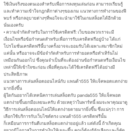
ใช้เงินจริงของตนเองสำหรับเพื่อการลงทุนเล่นก่อน สามารถเรียนรู้
และทำความเข้าใจกฎกติกาต่างๆของเกม แนวทางการทำงานของฟี
พบร์ หรือกลอุบายต่างๆที่พอใจจะนำมาใช้ในเกมสล็อตได้อีกด้วย
นั่นเองครับ
• ความจำกัดสำหรับในการใช้เครดิตฟรี: เว็บของพวกเราจะมี
เงื่อนไขหรือข้อกำหนดสำหรับเพื่อการรับเครดิตฟรีอยู่บ้าง ได้แก่
โปรโมชั่นเครดิตฟรีนี้บางครั้งอาจจะยอมรับได้เฉพาะสมาชิกใหม่
แค่นั้น หรืออาจจะมีข้อจำกัดสำหรับการทำยอดหรือทำเทิร์นไม่
เหมือนกันออกไป ซึ่งคุณจำเป็นที่จะต้องอ่านข้อกำหนดหรือเงื่อนไข
เหล่านี้ให้เข้าใจซะก่อน เพื่อที่คุณจะได้ใช้เครดิตฟรีได้อย่างมี
ประสิทธิภาพ
แนวทางการเล่นสล็อตออนไลน์กับ แพนด้า555 ให้แจ็คพอตแตกง่าย
มากยิ่งขึ้น
ผู้ใดกันอยากได้เทคนิคการเล่นสล็อตกับ panda555 ให้แจ็คพอต
แตกง่ายขึ้นยกมือเลยนะครับ ด้วยเหตุว่าในพาร์ทนี้ ผมจะพาคุณมาดู
วิธีการเล่นสล็อตออนไลน์ให้แตกง่ายดายมากยิ่งขึ้น ซึ่งแน่ๆว่า การ
เลือกใช้บริการกับเว็บไซต์ตรง แพนด้า555 เครดิตฟรีนั้น
ก็เหมือนการการันตีเกมสล็อตแตกง่ายอยู่แล้ว แต่ดังนี้ ถ้าเกิดคุณ
อยากมีโอกาสในการทำเงินให้เยอะขึ้น คุณก็ต้องรู้จักเลือกและก็คัด