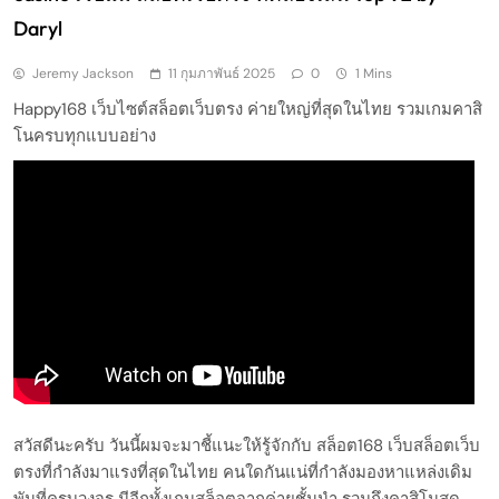
Daryl
Jeremy Jackson
11 กุมภาพันธ์ 2025
0
1 Mins
Happy168 เว็บไซต์สล็อตเว็บตรง ค่ายใหญ่ที่สุดในไทย รวมเกมคาสิ
โนครบทุกแบบอย่าง
สวัสดีนะครับ วันนี้ผมจะมาชี้แนะให้รู้จักกับ สล็อต168 เว็บสล็อตเว็บ
ตรงที่กำลังมาแรงที่สุดในไทย คนใดกันแน่ที่กำลังมองหาแหล่งเดิม
พันที่ครบวงจร มีอีกทั้งเกมสล็อตจากค่ายชั้นนำ รวมถึงคาสิโนสด