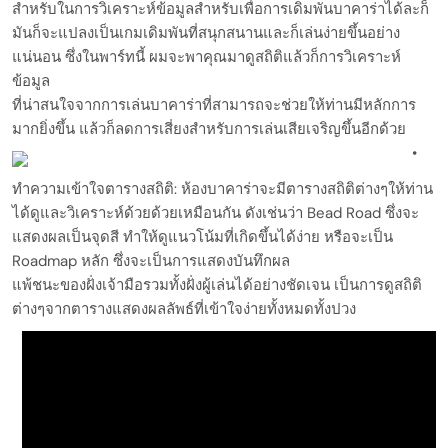
สำหรับในการวิเคราะห์ข้อมูลสำหรับเพื่อการเดิมพันบาคาร่าได้ละก็
มันก็จะแปลงเป็นเกมเดิมพันที่สนุกสนานและก็เล่นง่ายขึ้นอย่าง
แน่นอน ซึ่งในพาร์ทนี้ ผมจะพาคุณมาดูสถิติแล้วก็การวิเคราะห์
ข้อมูล
ที่น่าสนใจจากการเล่นบาคาร่าที่สามารถจะช่วยให้ท่านมีหลักการ
มากยิ่งขึ้น แล้วก็ลดการเสี่ยงสำหรับการเล่นเสียเจริญขึ้นอีกด้วย
•
ทำความเข้าใจตารางสถิติ: ห้องบาคาร่าจะมีตารางสถิติต่างๆให้ท่าน
ได้ดูและวิเคราะห์ด้วยด้วยเหมือนกัน ดังเช่นว่า Bead Road ซึ่งจะ
แสดงผลเป็นจุดสี ทำให้ดูแนวโน้มที่เกิดขึ้นได้ง่าย หรือจะเป็น
Roadmap หลัก ซึ่งจะเป็นการแสดงบันทึกผล
แพ้ชนะของฝั่งเจ้ามือรวมทั้งฝั่งผู้เล่นได้อย่างชัดเจน เป็นการดูสถิติ
ต่างๆจากตารางแสดงผลลัพธ์ที่เข้าใจง่ายทั้งหมดทั้งปวง