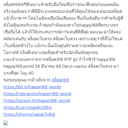
สล็อต168ฟรีที่เหมาะสำหรับมือใหม่ที่ปรารถนาฝึกฝนก่อนลงพนัน
จริง ผมยังพบว่าที่นี่มีระบบทดสอบเล่นที่ให้คุณได้ลองเล่นเกมสล็อต
แล้วก็บาคาร่าโดยไม่ต้องเสียเงินเสียทอง ซึ่งเป็นข้อดีมากสำหรับผู้ที่
ยังไม่คุ้นเคยกับเกม ถ้าคุณกำลังมองหาเว็บhappy168ที่ครบวงจร
เชื่อถือได้ แล้วก็ให้ประสบการณ์การเล่นที่ดีที่สุด ผมแนะนำให้ลอง
สมัครเล่นกับ สล็อตเว็บตรง สล็อตเว็บตรง เพราะเหตุว่าที่นี่ไม่ใช่แค่
เว็บสล็อตทั่วๆไป แม้กระนั้นเป็นศูนย์รวมความเพลิดเพลินและ
โอกาสทำเงินที่เหมาะสมที่สุดสำหรับนักเดิมพันทุกคน
แนะนำเกมแตกง่ายจากสล็อต168 RTP สูง กำไรชัวร์ happy168
Happy168.world 26 มีนาคม 68 Daryl casino สล็อตเว็บตรง มา
แรงที่สุด Top 40
ขอขอบคุณมากอ้างอิงจาก
สล็อต168
https://bit.ly/happy168-world
https://rebrand.ly/happy168-world
https://wow.in.th/happy168-world
https://cutt.ly/qe6nU5hs
https://shorturl.asia/TyRdj