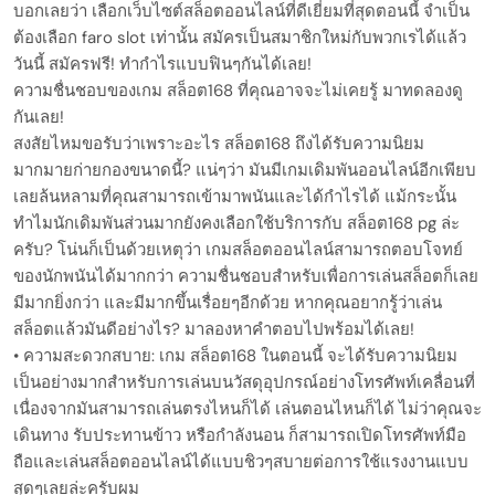
บอกเลยว่า เลือกเว็บไซต์สล็อตออนไลน์ที่ดีเยี่ยมที่สุดตอนนี้ จำเป็น
ต้องเลือก faro slot เท่านั้น สมัครเป็นสมาชิกใหม่กับพวกเรได้แล้ว
วันนี้ สมัครฟรี! ทำกำไรแบบฟินๆกันได้เลย!
ความชื่นชอบของเกม สล็อต168 ที่คุณอาจจะไม่เคยรู้ มาทดลองดู
กันเลย!
สงสัยไหมขอรับว่าเพราะอะไร สล็อต168 ถึงได้รับความนิยม
มากมายก่ายกองขนาดนี้? แน่ๆว่า มันมีเกมเดิมพันออนไลน์อีกเพียบ
เลยล้นหลามที่คุณสามารถเข้ามาพนันและได้กำไรได้ แม้กระนั้น
ทำไมนักเดิมพันส่วนมากยังคงเลือกใช้บริการกับ สล็อต168 pg ล่ะ
ครับ? โน่นก็เป็นด้วยเหตุว่า เกมสล็อตออนไลน์สามารถตอบโจทย์
ของนักพนันได้มากกว่า ความชื่นชอบสำหรับเพื่อการเล่นสล็อตก็เลย
มีมากยิ่งกว่า และมีมากขึ้นเรื่อยๆอีกด้วย หากคุณอยากรู้ว่าเล่น
สล็อตแล้วมันดีอย่างไร? มาลองหาคำตอบไปพร้อมได้เลย!
• ความสะดวกสบาย: เกม สล็อต168 ในตอนนี้ จะได้รับความนิยม
เป็นอย่างมากสำหรับการเล่นบนวัสดุอุปกรณ์อย่างโทรศัพท์เคลื่อนที่
เนื่องจากมันสามารถเล่นตรงไหนก็ได้ เล่นตอนไหนก็ได้ ไม่ว่าคุณจะ
เดินทาง รับประทานข้าว หรือกำลังนอน ก็สามารถเปิดโทรศัพท์มือ
ถือและเล่นสล็อตออนไลน์ได้แบบชิวๆสบายต่อการใช้แรงงานแบบ
สุดๆเลยล่ะครับผม