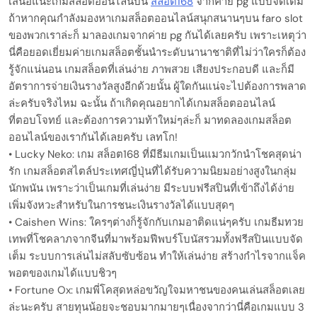
เสนอแนะเกมสล็อตออนไลน์บน
สล็อต168
จากค่าย pg แบบจัดเต็ม
ถ้าหากคุณกำลังมองหาเกมสล็อตออนไลน์สนุกสนานๆบน faro slot
ของพวกเราล่ะก็ มาลองเกมจากค่าย pg กันได้เลยครับ เพราะเหตุว่า
นี่คือยอดเยี่ยมค่ายเกมสล็อตชั้นนำระดับนานาชาติที่ไม่ว่าใครก็ต้อง
รู้จักแน่นอน เกมสล็อตที่เล่นง่าย ภาพสวย เสียงประกอบดี และก็มี
อัตราการจ่ายเงินรางวัลสูงอีกด้วยนั้น ผู้ใดกันแน่จะไปต้องการพลาด
ล่ะครับจริงไหม ฉะนั้น ถ้าเกิดคุณอยากได้เกมสล็อตออนไลน์
ที่ตอบโจทย์ และต้องการความท้าใหม่ๆล่ะก็ มาทดลองเกมสล็อต
ออนไลน์ของเรากันได้เลยครับ เลทโก!
• Lucky Neko: เกม สล็อต168 ที่มีธีมเกมเป็นแมวกวักนำโชคสุดน่า
รัก เกมสล็อตสไตล์ประเทศญี่ปุ่นที่ได้รับความนิยมอย่างสูงในกลุ่ม
นักพนัน เพราะว่าเป็นเกมที่เล่นง่าย มีระบบฟรีสปินที่เข้าถึงได้ง่าย
เพิ่มจังหวะสำหรับในการชนะเงินรางวัลได้แบบสุดๆ
• Caishen Wins: ใครๆต่างก็รู้จักกับเกมอาติดแน่ๆครับ เกมธีมทวย
เทพที่โชคลาภจากจีนที่มาพร้อมฟีพบร์โบนัสรวมทั้งฟรีสปินแบบจัด
เต็ม ระบบการเล่นไม่สลับซับซ้อน ทำให้เล่นง่าย สร้างกำไรจากแจ็ค
พอตของเกมได้แบบชิวๆ
• Fortune Ox: เกมพี่โคสุดหล่อขวัญใจมหาชนของคนเล่นสล็อตเลย
ล่ะนะครับ สายทุนน้อยจะชอบมากมายๆเนื่องจากว่านี่คือเกมแบบ 3