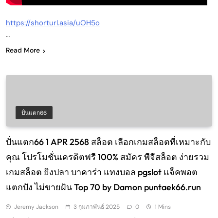
https://shorturl.asia/uOH5o
…
Read More
ปั่นแตก66
ปั่นแตก66 1 APR 2568 สล็อต เลือกเกมสล็อตที่เหมาะกับ
คุณ โปรโมชั่นเครดิตฟรี 100% สมัคร พีจีสล็อต ง่ายรวม
เกมสล็อต ยิงปลา บาคาร่า แทงบอล pgslot แจ็คพอต
แตกปัง ไม่ขายฝัน Top 70 by Damon puntaek66.run
Jeremy Jackson
3 กุมภาพันธ์ 2025
0
1 Mins