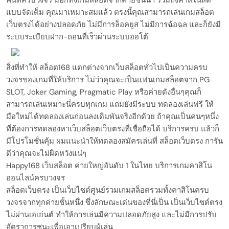
แบบจัดเต็ม คุณมาเหมาะสมแล้ว ตรงนี้คุณสามารถเล่นเกมสล็อต
เว็บตรงได้อย่างปลอดภัย ไม่มีการล็อคยูส ไม่มีการฉ้อฉล และก็ยังมี
ระบบระเบียบฝาก-ถอนที่เร็วผ่านระบบออโต้
สิ่งที่ทำให้ สล็อต168 แตกต่างจากเว็บสล็อตทั่วไปเป็นความครบ
วงจรของเกมที่ให้บริการ ไม่ว่าคุณจะเป็นแฟนเกมสล็อตจาก PG
SLOT, Joker Gaming, Pragmatic Play หรือค่ายดังอื่นๆคุณก็
สามารถเล่นเหมาะนี่ครบทุกเกม แถมยังมีระบบ ทดลองเล่นฟรี ให้
มือใหม่ได้ทดลองเล่นก่อนลงเดิมพันจริงอีกด้วย ถ้าคุณเป็นคนๆหนึ่ง
ที่ต้องการทดลองหาเว็บสล็อตเว็บตรงที่เชื่อถือได้ บริการครบ แล้วก็
มีโปรโมชั่นคุ้ม ผมแนะนำให้ทดลองสมัครเล่นที่ สล็อตเว็บตรง การัน
ตีว่าคุณจะไม่ผิดหวังแน่ๆ
Happy168 เว็บสล็อต ค่ายใหญ่อันดับ 1 ในไทย บริการเกมคาสิโน
ออนไลน์ครบวงจร
สล็อตเว็บตรง เป็นเว็บไซต์ศูนย์รวมเกมสล็อตรวมทั้งคาสิโนครบ
วงจรจากทุกค่ายชั้นหนึ่ง ซึ่งลักษณะเด่นของที่นี่เป็น เป็นเว็บไซต์ตรง
ไม่ผ่านเอเย่นต์ ทำให้การเล่นมีความปลอดภัยสูง และไม่มีการปรับ
อัตราการชนะเพื่อเอาเปรียบผู้เล่น