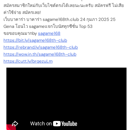
สมัครสมาชิกใหม่กับเว็บไซต์ตรงได้เลยนะนะครับ สมัครฟรี ไม่เสีย
ค่าใช้จ่าย สมัครเลย!
เว็บบาคาร่า บาคาร่า sagame168th.club 24 กุมภา 2025 25
Gena โอนไว sagameแจกโบนัสทุกซีซั่น Top 53
ขอขอบคุณมากby
sagame168
https://bit.ly/sagame168th-club
https://rebrand.ly/sagame168th-club
https://wow.in.th/sagame168th-club
https://cutt.ly/brqezuLm