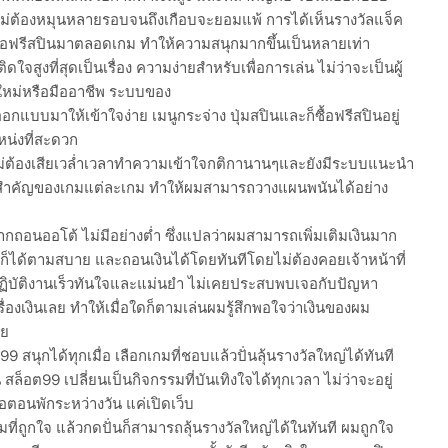
ไม่ต้องหมุนหลายรอบจนถึงเกือบจะยอมแพ้ การได้เห็นรางวัลแจ็ค
อฟรีสปินมาตลอดเกม ทำให้ความสนุกมากขึ้นเป็นหลายเท่า
มติดใจสูงที่สุดเป็นเรื่อง ความง่ายสำหรับเพื่อการเล่น ไม่ว่าจะเป็นผู้
อใหม่หรือมืออาชีพ ระบบของ
อกแบบมาให้เข้าใจง่าย เมนูกระจ่าง ปุ่มสปินและก็ซื้อฟรีสปินอยู่
น่งที่สะดวก
ม่ต้องเสียเวล่ำเวลาทำความเข้าใจกติกานานๆและยังมีระบบแนะนำ
์สำคัญของเกมแต่ละเกม ทำให้ผมสามารถวางแผนพนันได้อย่าง
กถอนออโต้ ไม่มีอย่างต่ำ ซึ่งแปลว่าผมสามารถเพิ่มเติมเงินมาก
ก็ได้ตามสบาย และถอนเงินได้โดยทันทีโดยไม่ต้องคอยเจ้าหน้าที่
ิบัติงานเร็วทันใจและแม่นยำ ไม่เคยประสบพบเจอกับปัญหา
รื่องเงินเลย ทำให้เมื่อใดก็ตามเล่นผมรู้สึกพอใจว่าเงินของผม
ัย
99 สนุกได้ทุกเมื่อ เลือกเกมที่ชอบแล้วปั่นลุ้นรางวัลใหญ่ได้ทันที
 สล็อต99 เปลี่ยนเป็นกิจกรรมที่บันเทิงใจได้ทุกเวลา ไม่ว่าจะอยู่
อตอนพักระหว่างวัน แค่เปิดเว็บ
มที่ถูกใจ แล้วกดปั่นก็สามารถลุ้นรางวัลใหญ่ได้ในทันที ผมถูกใจ