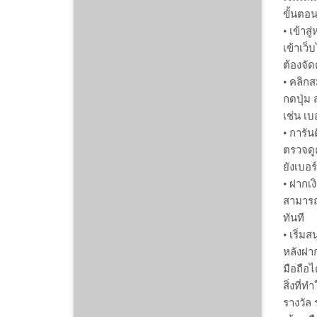
ขั้นตอน
• เข้าสู
เข้าเว็
ต้องจัด
• คลิก
กดปุ่ม 
เช่น เบ
• การัน
ตรวจดู
ยังเบอร
• ฝากเง
สามารถ
ทันที
• เริ่ม
หลังฝา
มือถือไ
สิ่งที่
รางวัล