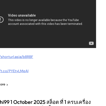
//shorturl.asia/b8RBF
//t.co/PYEtyLMeAl
ore
hi99 1 October 2025 สล็อต ที่ 1 ครบเครื่อง