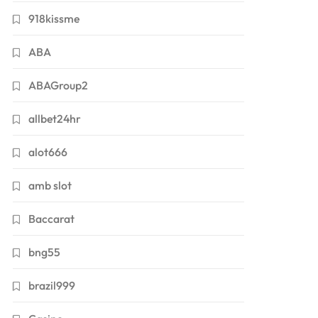
918kissme
ABA
ABAGroup2
allbet24hr
alot666
amb slot
Baccarat
bng55
brazil999