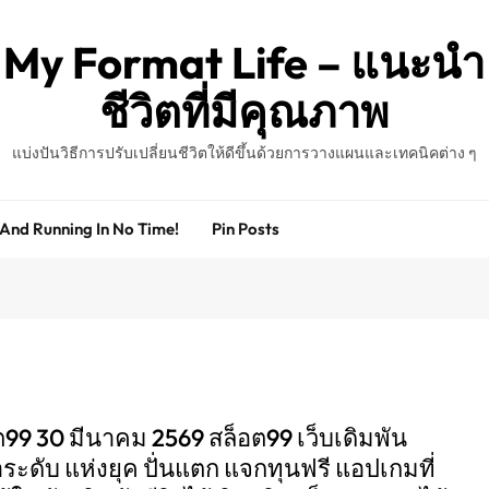
My Format Life – แนะนำ
ชีวิตที่มีคุณภาพ
แบ่งปันวิธีการปรับเปลี่ยนชีวิตให้ดีขึ้นด้วยการวางแผนและเทคนิคต่าง ๆ
 And Running In No Time!
Pin Posts
ต99 30 มีนาคม 2569 สล็อต99 เว็บเดิมพัน
อระดับ แห่งยุค ปั่นแตก แจกทุนฟรี แอปเกมที่