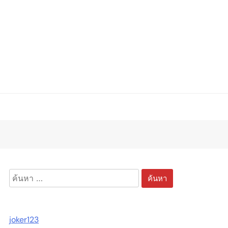
ค้นหา
สำหรับ:
joker123