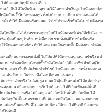
มไม่ต้องสลับบัญชีไปมา เลือก
ชอบแล้วปั่นได้ในทันที และทุกเกมได้โอกาสทำเงินสูง โบนัสออกบ่อย
้สึกคุ้มกับครั้งใดก็ตามลงทุน ทั้งยังมีระบบระเบียบ ฝากถอนออโต้
่างต่ำ ทำให้เพิ่มเงินหรือถอนผลกำไรได้รวดเร็วทันใจโดยไม่ต้องรอ
ือใหม่ก็พอใจได้ เพราะเหตุว่าเว็บดีไซน์อินเทอร์เฟซให้เข้าใจง่าย
งชัด ปุ่มสปินอยู่ในตำแหน่งที่สบาย รวมทั้งยังมีโปรโมชั่นหรือ
รีให้ทดสอบเล่นก่อน ทำให้ลดความเสี่ยงรวมทั้งเพิ่มจังหวะทำเงิน
์เล่นสล็อตครบวงจรแห่งนี้ ไม่ใช่แค่ที่ให้ความสนุกสนานร่าเริง แต่
ป็นแหล่งทำเงินที่ตอบโจทย์ทั้งยังมือใหม่แล้วก็มืออาชีพ ถ้าเกิดผู้ใด
กำลังมองหา เว็บที่เล่นง่าย ทำกำไรดี โบนัสแจกหลายครั้ง ผมเสนอ
ลองเล่น รับประกันว่าจะพึงใจเหมือนผมแน่นอน
มัครง่าย จ่ายจริง ไม่ล็อคยูส เล่นแล้วลุ้นเป็นคนมั่งมีได้แต่ละวัน!!
ลองเล่น สล็อต มาหลายเว็บไซต์ แต่ว่าไม่กี่เว็บเพียงแค่นั้นที่
สึก เล่นง่าย จ่ายจริง ไม่ล็อคยูส แล้วก็หนึ่งในนั้นคือเว็บที่ผมได้
ล่นปัจจุบัน ตั้งแต่คราวแรกที่สมัคร ผมจับใจความสะดวกสบาย
สมัครเป็นสมาชิกที่ไม่สลับซับซ้อน ใช้เวลาไม่กี่นาที ก็สามารถ
นได้ในทันที