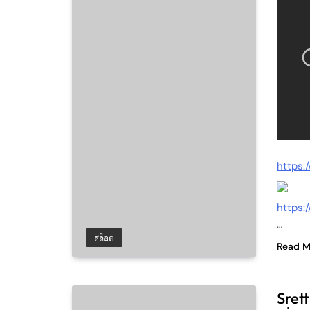
https:
https:
…
สล็อต
Read M
Srett