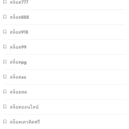
สล็อต777
สล็อต888
สล็อต918
สล็อต99
สล็อตpg
สล็อตxo
สล็อตสด
สล็อตออนไลน์
สล็อตเครดิตฟรี