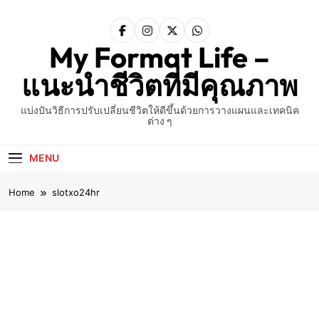
Skip
to
content
My Format Life –
แนะนำชีวิตที่มีคุณภาพ
แบ่งปันวิธีการปรับเปลี่ยนชีวิตให้ดีขึ้นด้วยการวางแผนและเทคนิค
ต่าง ๆ
MENU
Home
slotxo24hr