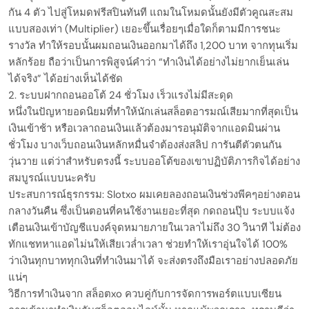
กัน 4 ตัว ไปสู่โหมดฟรีสปินทันที แถมในโหมดนั้นยังมีตัวคูณสะสม
แบบสองเท่า (Multiplier) เยอะขึ้นเรื่อยๆเมื่อใดก็ตามมีการชนะ
รางวัล ทำให้รอบนั้นผมถอนเงินออกมาได้ถึง 1,200 บาท จากทุนเริ่ม
หลักร้อย ถือว่าเป็นการพิสูจน์คำว่า “ทำเงินได้อย่างไม่ยากเย็นเล่น
ได้จริง” ได้อย่างเห็นได้ชัด
2. ระบบฝากถอนออโต้ 24 ชั่วโมง เร็วแรงไม่มีสะดุด
หนึ่งในปัญหายอดนิยมที่ทำให้นักเล่นสล็อตอารมณ์เสียมากที่สุดเป็น
เงินเข้าช้า หรือเวลาถอนเงินแล้วต้องมารอนุมัติจากแอดมินผ่าน
ชั่วโมง บางเว็บถอนเงินหลักหมื่นจำต้องส่งสลิป การันตีตัวตนกัน
วุ่นวาย แต่ว่าสำหรับตรงนี้ ระบบออโต้ของเขาปฏิบัติภารกิจได้อย่าง
สมบูรณ์แบบนะครับ
ประสบการณ์ธุรกรรม: Slotxo ผมเคยลองถอนเงินช่วงพีคๆอย่างตอน
กลางวันคืน ซึ่งเป็นตอนที่คนใช้งานเยอะที่สุด กดถอนปุ๊บ ระบบแจ้ง
เตือนเงินเข้าบัญชีแบงค์จุดหมายภายในเวลาไม่ถึง 30 วินาที ไม่ต้อง
ทักแชทหาแอดไม่นให้เสียเวล่ำเวลา ช่วยทำให้เราอุ่นใจได้ 100%
ว่าเงินทุกบาททุกเงินที่ทำเงินมาได้ จะส่งตรงถึงมือเราอย่างปลอดภัย
แน่ๆ
วิธีการทำเงินจาก สล็อตxo ควบคู่กับการจัดการพอร์ตแบบเซียน