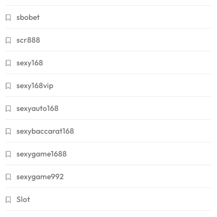
sbobet
scr888
sexy168
sexy168vip
sexyauto168
sexybaccarat168
sexygame1688
sexygame992
Slot