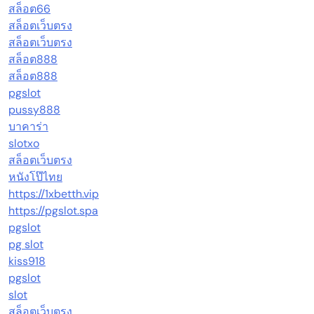
สล็อต66
สล็อตเว็บตรง
สล็อตเว็บตรง
สล็อต888
สล็อต888
pgslot
pussy888
บาคาร่า
slotxo
สล็อตเว็บตรง
หนังโป๊ไทย
https://1xbetth.vip
https://pgslot.spa
pgslot
pg slot
kiss918
pgslot
slot
สล็อตเว็บตรง