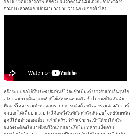
ออโต้ ซึ่งต้องสารภาพเลยครับผมว่าตอนต้นผมเองก็แอบกังวลใจ
ตามประสาคนเคยเจ็บมามากมาย ว่ามันจะแจกจริงไหม
หรือระบบออโต้ที่ประชาสัมพันธ์ไว้จะช้าเป็นเต่าราวกับเว็บอื่นๆหรือ
เปล่า แม้กระนั้นภายหลังที่ได้สละทุนส่วนตัวเข้าไปกดสปิน สัมผัส
ฟีเจอร์ใหม่ๆรวมทั้งทดสอบระบบการคลังด้วยตัวเองร่วมสองสัปดาห์
ผมบอกได้เต็มปากเลยว่านี่คือหนึ่งในพิกัดทำเงินที่ตอบโจทย์นักพนัน
ยุคนี้ได้อย่างยอดเยี่ยม แล้วก็สร้างกำไรเข้ากระเป๋าให้ผมได้จริง
จนถึงจะต้องรีบมาเขียนรีวิวแบบเจาะลึกในบทความนี้ขอรับ