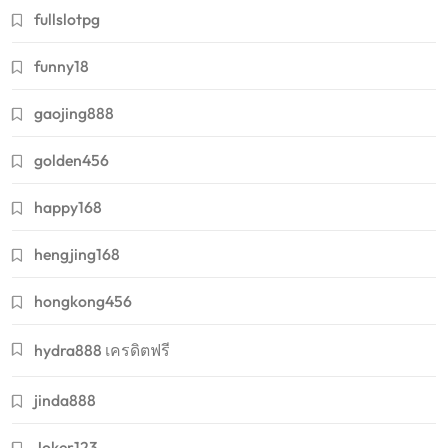
fullslotpg
funny18
gaojing888
golden456
happy168
hengjing168
hongkong456
hydra888 เครดิตฟรี
jinda888
Joker123