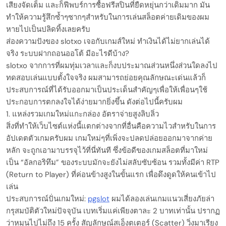
เสียงจัดเต็ม และก็ฟีพบร์การซื้อฟรีสปินที่ยืดหยุ่นกว่าเดิมมาก มัน
ทำให้ความรู้สึกซ้ำๆซากๆสำหรับในการเล่นสล็อตค่ายเดิมของผม
หายไปเป็นปลิดทิ้งเลยครับ
ส่องความปังของ slotxo เจอกับเกมส์ใหม่ ทำเงินได้ไม่ยากเล่นได้
จริง ระบบฝากถอนออโต้ มีอะไรดีบ้าง?
slotxo จากการที่ผมทุ่มเวลาและก็งบประมาณส่วนหนึ่งส่วนใดลงไป
ทดสอบเล่นแบบตั้งใจจริง ผมสามารถย่อยคุณลักษณะเด่นแล้วก็
ประสบการณ์ที่ได้รับออกมาเป็นประเด็นสำคัญๆเพื่อให้เพื่อนๆใช้
ประกอบการตกลงใจได้ง่ายมากยิ่งขึ้น ดังต่อไปนี้ครับผม
1. แหล่งรวมเกมใหม่แกะกล่อง อัตราจ่ายสูงลิบลิ่ว
สิ่งที่ทำให้เว็บไซต์แห่งนี้แตกต่างจากที่อื่นคือความไวสำหรับในการ
อัปเดตตัวเกมครับผม เกมใหม่ๆที่เพิ่งจะปลดปล่อยออกมาจากค่าย
หลัก จะถูกเอามาบรรจุไว้ที่นี่ทันที ซึ่งข้อดีของเกมสล็อตที่มาใหม่
เป็น “อัลกอริทึม” ของระบบมักจะยังไม่สลับซับซ้อน รวมทั้งมีค่า RTP
(Return to Player) ที่ค่อนข้างสูงในขั้นแรก เพื่อดึงดูดให้คนเข้าไป
เล่น
ประสบการณ์ปั่นเกมใหม่:
pgslot
ผมได้ลองเล่นเกมแนวเสี่ยงภัยล่า
กรุสมบัติตัวใหม่ปัจจุบัน เบทเริ่มแค่เพียงตาละ 2 บาทเท่านั้น ปรากฏ
ว่าหมุนไปไม่ถึง 15 ครั้ง สัญลักษณ์สเอ็งตเตอร์ (Scatter) วิ่งมาเรียง