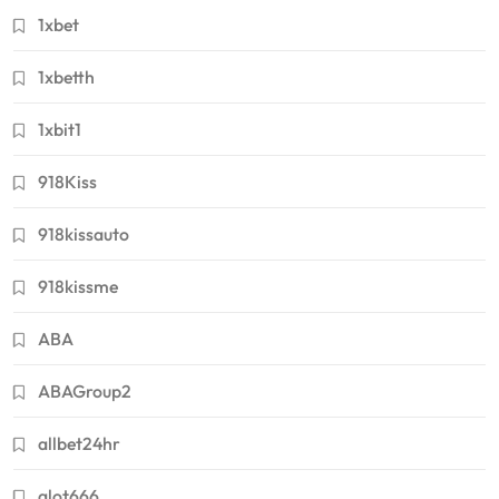
1xbet
1xbetth
1xbit1
918Kiss
918kissauto
918kissme
ABA
ABAGroup2
allbet24hr
alot666