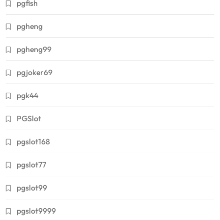
pgfish
pgheng
pgheng99
pgjoker69
pgk44
PGSlot
pgslot168
pgslot77
pgslot99
pgslot9999