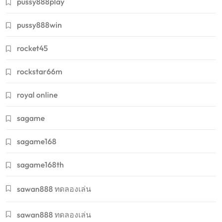
pussy888play
pussy888win
rocket45
rockstar66m
royal online
sagame
sagame168
sagame168th
sawan888 ทดลองเล่น
sawan888 ทดลองเล่น