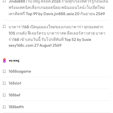
Jinda888 เว็บใหญ่ สล็อต 2026 รวมทุกเรื่องที่ควรรู้ก่อนเล่น
พร้อมเทคนิคเลือกเกมยอดนิยม พนันออนไลน์ เว็บเปิดใหม่
เครดิตฟรี Top 99 by Davis jin888.asia 20 กันยายน 2569
บาคาร่า168 เปิดมุมมองใหม่ของเกมบาคาร่า ทุกยอดฝาก
10% เกมดัง ฟีเจอร์ครบ บาคาร่าสด ดีลเลอร์สาวสวย บาคา
ร่า168 เข้าเล่นวันนี้ รับโปรดีทันที Top 52 by Susie
sexy168c.com 27 August 2569
หมวดหมู่
1688sagame
168slot
188bet
188betth