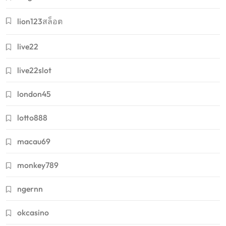
lion123สล็อต
live22
live22slot
london45
lotto888
macau69
monkey789
ngernn
okcasino