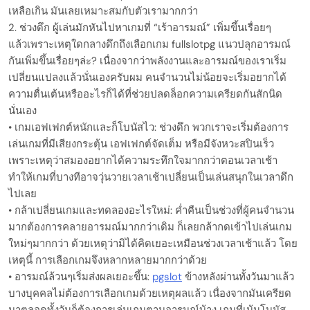
เหลือเกิน มันเลยเหมาะสมกับตัวเรามากกว่า
2. ช่วงดึก ผู้เล่นมักหันไปหาเกมที่ “เร้าอารมณ์” เพิ่มขึ้นเรื่อยๆ
แล้วเพราะเหตุใดกลางดึกถึงเลือกเกม fullslotpg แนวปลุกอารมณ์
กันเพิ่มขึ้นเรื่อยๆล่ะ? เนื่องจากว่าพลังงานและอารมณ์ของเราเริ่ม
เปลี่ยนแปลงแล้วนั่นเองครับผม คนจำนวนไม่น้อยจะเริ่มอยากได้
ความตื่นเต้นหรืออะไรก็ได้ที่ช่วยปลดล็อกความเครียดกันสักนิด
นั่นเอง
• เกมเอฟเฟกต์หนักและก็โบนัสไว: ช่วงดึก พวกเราจะเริ่มต้องการ
เล่นเกมที่มีเสียงกระตุ้น เอฟเฟกต์จัดเต็ม หรือมีจังหวะสปินเร็ว
เพราะเหตุว่าสมองอยากได้ความระทึกใจมากกว่าตอนเวลาเช้า
ทำให้เกมที่บางทีอาจวุ่นวายเวลาเช้าเปลี่ยนเป็นเล่นสนุกในเวลาดึก
ไปเลย
• กล้าเปลี่ยนเกมและทดลองอะไรใหม่: ค่ำคืนเป็นช่วงที่ผู้คนจำนวน
มากต้องการคลายอารมณ์มากกว่าเดิม ก็เลยกล้ากดเข้าไปเล่นเกม
ใหม่ๆมากกว่า ด้วยเหตุว่ามิได้คิดเยอะเหมือนช่วงเวลาเช้าแล้ว โดย
เหตุนี้ การเลือกเกมจึงหลากหลายมากกว่าด้วย
• อารมณ์ล้วนๆเริ่มส่งผลเยอะขึ้น:
pgslot
ข้างหลังผ่านทั้งวันมาแล้ว
บางบุคคลไม่ต้องการเลือกเกมด้วยเหตุผลแล้ว เนื่องจากมันเครียด