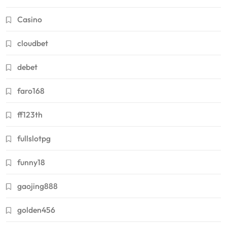
Casino
cloudbet
debet
faro168
ff123th
fullslotpg
funny18
gaojing888
golden456