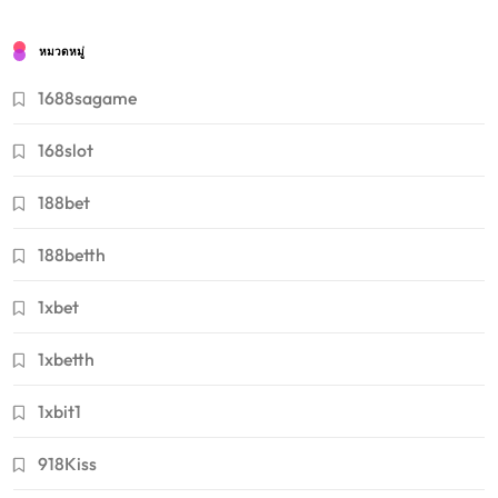
หมวดหมู่
1688sagame
168slot
188bet
188betth
1xbet
1xbetth
1xbit1
918Kiss