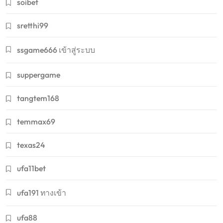
soibet
sretthi99
ssgame666 เข้าสู่ระบบ
suppergame
tangtem168
temmax69
texas24
ufa11bet
ufa191 ทางเข้า
ufa88