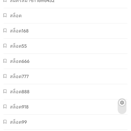
สมัครสมาชิก lotto432
สล็อต
สล็อต168
สล็อต55
สล็อต666
สล็อต777
สล็อต888
สล็อต918
สล็อต99