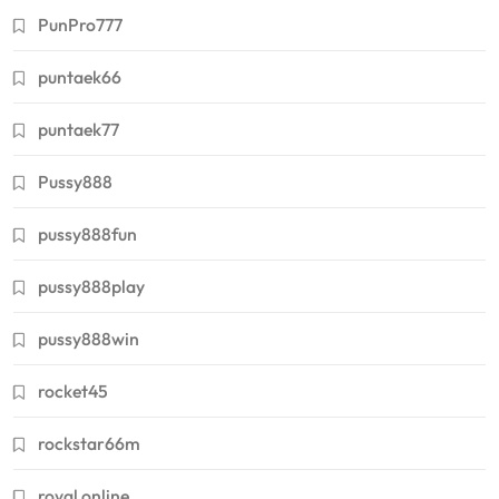
PunPro777
puntaek66
puntaek77
Pussy888
pussy888fun
pussy888play
pussy888win
rocket45
rockstar66m
royal online