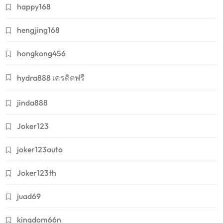
happy168
hengjing168
hongkong456
hydra888 เครดิตฟรี
jinda888
Joker123
joker123auto
Joker123th
juad69
kingdom66n