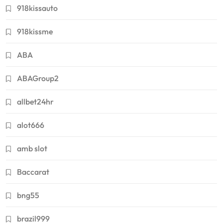
918kissauto
918kissme
ABA
ABAGroup2
allbet24hr
alot666
amb slot
Baccarat
bng55
brazil999