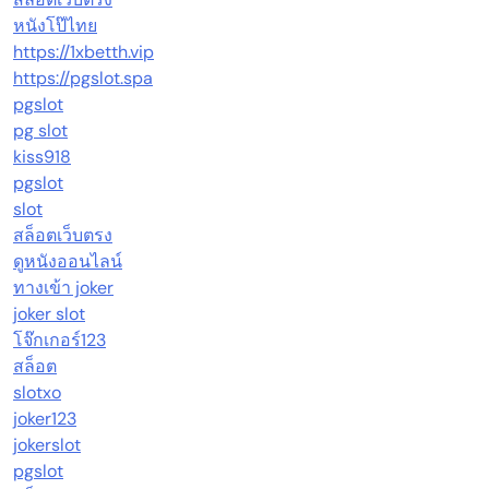
หนังโป๊ไทย
https://1xbetth.vip
https://pgslot.spa
pgslot
pg slot
kiss918
pgslot
slot
สล็อตเว็บตรง
ดูหนังออนไลน์
ทางเข้า joker
joker slot
โจ๊กเกอร์123
สล็อต
slotxo
joker123
jokerslot
pgslot