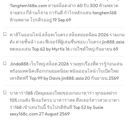
Tangtem168e.com สายสล็อต ฝาก 60 รับ 300 ห้ามพลาด
จ่ายตรง กี่ล้านก็จ่าย การันตี กำไรหลักแสน tangtem168
ห้ามพลาด โปรดีรออยู่ 19 Sep 69
คาสิโนออนไลน์ สล็อตเว็บตรง สล็อตยอดนิยม 2026 รวมเกม
ดัง ค่ายชั้นนำ และฟีเจอร์ที่ผู้เล่นชื่นชอบ เว็บตรง jin888.asia
ทดลองเล่น Top 62 by Myrtis 16 เวปไซต์ใหญ่ กันยายน 69
Jinda888 เว็บใหญ่ สล็อต 2026 รวมทุกเรื่องที่ควรรู้ก่อนเล่น
พร้อมเทคนิคเลือกเกมยอดนิยม พนันออนไลน์ เว็บเปิดใหม่
เครดิตฟรี Top 99 by Davis jin888.asia 20 กันยายน 2569
บาคาร่า168 เปิดมุมมองใหม่ของเกมบาคาร่า ทุกยอดฝาก
10% เกมดัง ฟีเจอร์ครบ บาคาร่าสด ดีลเลอร์สาวสวย บาคา
ร่า168 เข้าเล่นวันนี้ รับโปรดีทันที Top 52 by Susie
sexy168c.com 27 August 2569