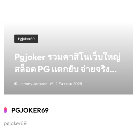
Pgjoker69
Pgjoker รวมคาสิโนเว็บใหญ่
สล็อต PG แตกยับ จ่ายจริง
ไม่มีล็อคยูส 9 DEC 2025 เวป
Jeremy Jackson
2 ธันวาคม 2025
ไซต์ ใหญ่ casino เว็บใหญ่
ใหม่ล่าสุด Top 31 by May
PGJOKER69
pgjoker69