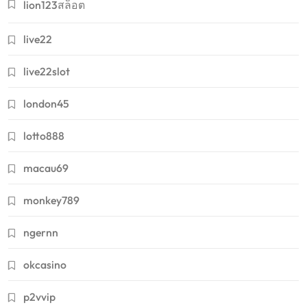
lion123สล็อต
live22
live22slot
london45
lotto888
macau69
monkey789
ngernn
okcasino
p2vvip