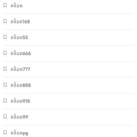
สล็อต
สล็อต168
สล็อต55
สล็อต666
สล็อต777
สล็อต888
สล็อต918
สล็อต99
สล็อตpg