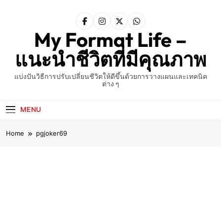
Skip
to
content
My Format Life –
แนะนำชีวิตที่มีคุณภาพ
แบ่งปันวิธีการปรับเปลี่ยนชีวิตให้ดีขึ้นด้วยการวางแผนและเทคนิค
ต่าง ๆ
MENU
Home
pgjoker69