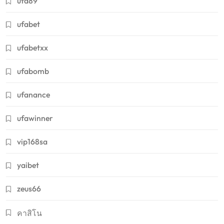
ufa89
ufabet
ufabetxx
ufabomb
ufanance
ufawinner
vip168sa
yaibet
zeus66
คาสิโน