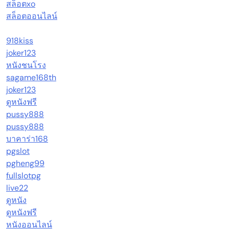
สล็อตxo
สล็อตออนไลน์
918kiss
joker123
หนังชนโรง
sagame168th
joker123
ดูหนังฟรี
pussy888
pussy888
บาคาร่า168
pgslot
pgheng99
fullslotpg
live22
ดูหนัง
ดูหนังฟรี
หนังออนไลน์