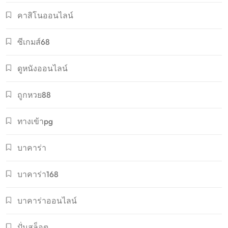
คาสิโนออนไลน์
ซีเกมส์68
ดูหนังออนไลน์
ถูกหวย88
ทางเข้าpg
บาคาร่า
บาคาร่า168
บาคาร่าออนไลน์
ปั่นสล็อต