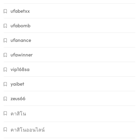
ufabetxx
ufabomb
ufanance
ufawinner
vip168sa
yaibet
zeus66
คาสิโน
คาสิโนออนไลน์