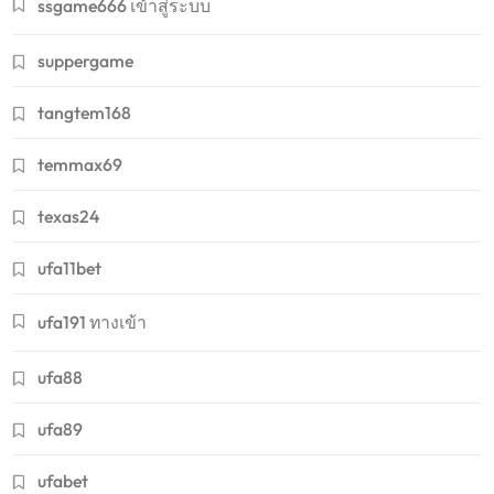
ssgame666 เข้าสู่ระบบ
suppergame
tangtem168
temmax69
texas24
ufa11bet
ufa191 ทางเข้า
ufa88
ufa89
ufabet