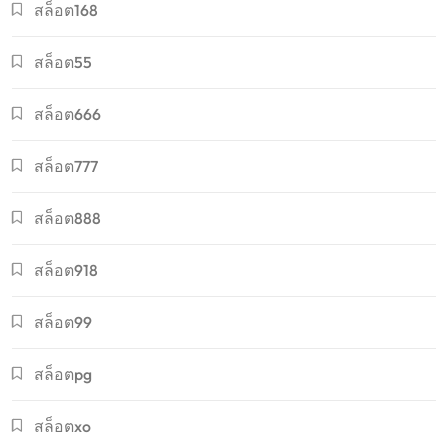
สล็อต168
สล็อต55
สล็อต666
สล็อต777
สล็อต888
สล็อต918
สล็อต99
สล็อตpg
สล็อตxo