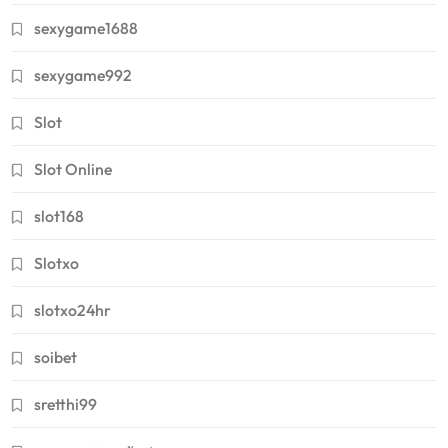
sexygame1688
sexygame992
Slot
Slot Online
slot168
Slotxo
slotxo24hr
soibet
sretthi99