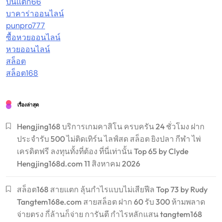
ปั่นแตก66
บาคาร่าออนไลน์
punpro777
ซื้อหวยออนไลน์
หวยออนไลน์
สล็อต
สล็อต168
เรื่องล่าสุด
Hengjing168 บริการเกมคาสิโน ครบครัน 24 ชั่วโมง ฝาก
ประจำรับ 500 ไม่ติดเทิร์น ไลฟ์สด สล็อต ยิงปลา กีฬา ไพ่
เครดิตฟรี ลงทุนทั้งที่ต้อง ที่นี่เท่านั้น Top 65 by Clyde
Hengjing168d.com 11 สิงหาคม 2026
สล็อต168 สายแตก ลุ้นกำไรแบบไม่เสียฟีล Top 73 by Rudy
Tangtem168e.com สายสล็อต ฝาก 60 รับ 300 ห้ามพลาด
จ่ายตรง กี่ล้านก็จ่าย การันตี กำไรหลักแสน tangtem168