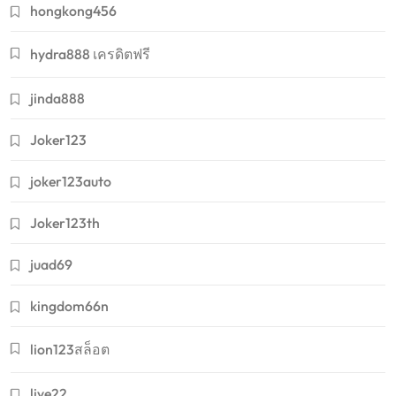
hongkong456
hydra888 เครดิตฟรี
jinda888
Joker123
joker123auto
Joker123th
juad69
kingdom66n
lion123สล็อต
live22