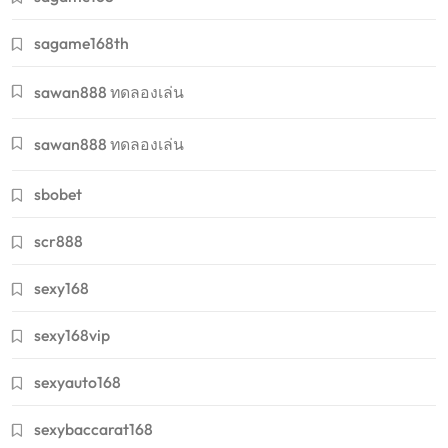
sagame168th
sawan888 ทดลองเล่น
sawan888 ทดลองเล่น
sbobet
scr888
sexy168
sexy168vip
sexyauto168
sexybaccarat168