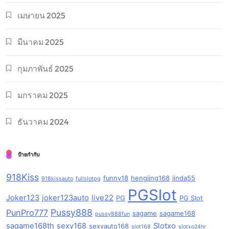
เมษายน 2025
มีนาคม 2025
กุมภาพันธ์ 2025
มกราคม 2025
ธันวาคม 2024
ป้ายกำกับ
918Kiss
funny18
hengjing168
jinda55
918kissauto
fullslotpg
PGSlot
Joker123
joker123auto
live22
PG
PG Slot
Pussy888
PunPro777
sagame
sagame168
pussy888fun
sagame168th
sexy168
Slotxo
sexyauto168
slot168
slotxo24hr