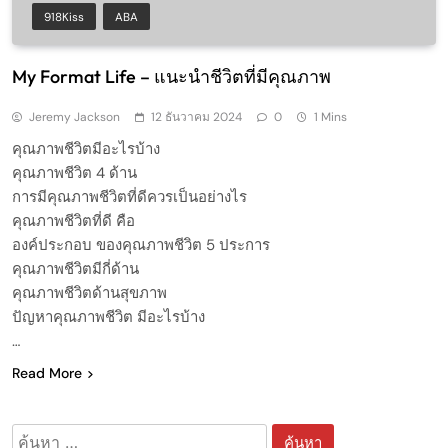
918Kiss
ABA
My Format Life – แนะนำชีวิตที่มีคุณภาพ
Jeremy Jackson
12 ธันวาคม 2024
0
1 Mins
คุณภาพชีวิตมีอะไรบ้าง
คุณภาพชีวิต 4 ด้าน
การมีคุณภาพชีวิตที่ดีควรเป็นอย่างไร
คุณภาพชีวิตที่ดี คือ
องค์ประกอบ ของคุณภาพชีวิต 5 ประการ
คุณภาพชีวิตมีกี่ด้าน
คุณภาพชีวิตด้านสุขภาพ
ปัญหาคุณภาพชีวิต มีอะไรบ้าง
…
Read More
ค้นหา