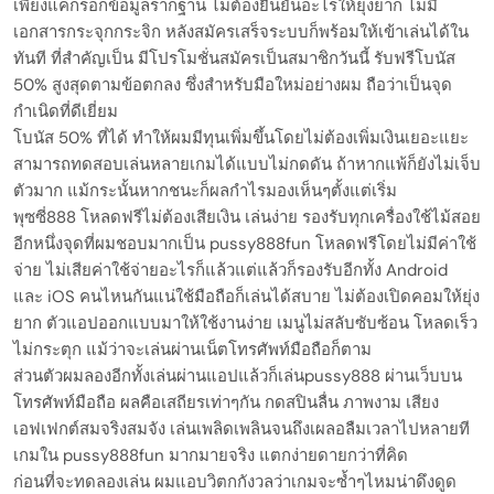
เพียงแค่กรอกข้อมูลรากฐาน ไม่ต้องยืนยันอะไรให้ยุ่งยาก ไม่มี
เอกสารกระจุกกระจิก หลังสมัครเสร็จระบบก็พร้อมให้เข้าเล่นได้ใน
ทันที ที่สำคัญเป็น มีโปรโมชั่นสมัครเป็นสมาชิกวันนี้ รับฟรีโบนัส
50% สูงสุดตามข้อตกลง ซึ่งสำหรับมือใหม่อย่างผม ถือว่าเป็นจุด
กำเนิดที่ดีเยี่ยม
โบนัส 50% ที่ได้ ทำให้ผมมีทุนเพิ่มขึ้นโดยไม่ต้องเพิ่มเงินเยอะแยะ
สามารถทดสอบเล่นหลายเกมได้แบบไม่กดดัน ถ้าหากแพ้ก็ยังไม่เจ็บ
ตัวมาก แม้กระนั้นหากชนะก็ผลกำไรมองเห็นๆตั้งแต่เริ่ม
พุซซี่888 โหลดฟรีไม่ต้องเสียเงิน เล่นง่าย รองรับทุกเครื่องใช้ไม้สอย
อีกหนึ่งจุดที่ผมชอบมากเป็น pussy888fun โหลดฟรีโดยไม่มีค่าใช้
จ่าย ไม่เสียค่าใช้จ่ายอะไรก็แล้วแต่แล้วก็รองรับอีกทั้ง Android
และ iOS คนไหนกันแน่ใช้มือถือก็เล่นได้สบาย ไม่ต้องเปิดคอมให้ยุ่ง
ยาก ตัวแอปออกแบบมาให้ใช้งานง่าย เมนูไม่สลับซับซ้อน โหลดเร็ว
ไม่กระตุก แม้ว่าจะเล่นผ่านเน็ตโทรศัพท์มือถือก็ตาม
ส่วนตัวผมลองอีกทั้งเล่นผ่านแอปแล้วก็เล่นpussy888 ผ่านเว็บบน
โทรศัพท์มือถือ ผลคือเสถียรเท่าๆกัน กดสปินลื่น ภาพงาม เสียง
เอฟเฟกต์สมจริงสมจัง เล่นเพลิดเพลินจนถึงเผลอลืมเวลาไปหลายที
เกมใน pussy888fun มากมายจริง แตกง่ายดายกว่าที่คิด
ก่อนที่จะทดลองเล่น ผมแอบวิตกกังวลว่าเกมจะซ้ำๆไหมน่าดึงดูด