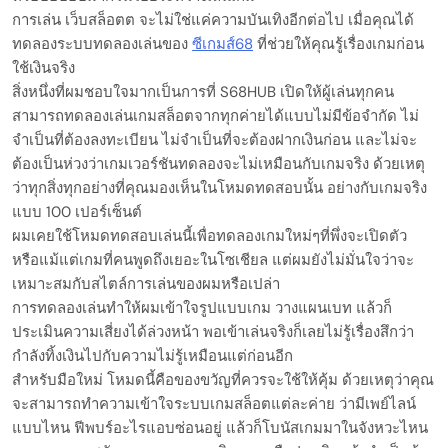
การเล่น เว็บสล็อตต จะไม่ใช่แค่ความบันเทิงอีกต่อไป เมื่อคุณได้
ทดลองระบบทดลองเล่นของ
ซีเกมส์68
ที่ช่วยให้คุณรู้เรื่องเกมก่อน
ใช้เงินจริง
สิ่งหนึ่งที่ผมชอบใจมากเป็นการที่ S68HUB เปิดให้ผู้เล่นทุกคน
สามารถทดลองเล่นเกมสล็อตจากทุกค่ายได้แบบไม่มีข้อจำกัด ไม่
จำเป็นที่ต้องลงทะเบียน ไม่จำเป็นที่จะต้องฝากเงินก่อน และไม่จะ
ต้องเป็นห่วงว่าเกมเวอร์ชันทดลองจะไม่เหมือนกับเกมจริง ด้วยเหตุ
ว่าทุกสิ่งทุกอย่างที่คุณมองเห็นในโหมดทดสอบนั้น อย่างกับเกมจริง
แบบ 100 เปอร์เซ็นต์
ผมเคยใช้โหมดทดสอบเล่นนี้เพื่อทดลองเกมใหม่ๆที่พึ่งจะเปิดตัว
หรือแม้แต่เกมที่คนพูดถึงเยอะในโซเชียล แต่ผมยังไม่มั่นใจว่าจะ
เหมาะสมกับสไตล์การเล่นของผมหรือเปล่า
การทดลองเล่นทำให้ผมเข้าใจรูปแบบเกม วางแผนเบท แล้วก็
ประเมินความเสี่ยงได้ล่วงหน้า พอเข้าเล่นจริงก็เลยไม่รู้เรื่องสึกว่า
กำลังทิ้งเงินไปกับความไม่รู้เหมือนแต่ก่อนอีก
สำหรับมือใหม่ โหมดนี้คือของขวัญที่ควรจะใช้ให้คุ้ม ด้วยเหตุว่าคุณ
จะสามารถทำความเข้าใจระบบเกมสล็อตแต่ละค่าย ว่ามีเพย์ไลน์
แบบไหน ฟีพบร์อะไรแอบซ่อนอยู่ แล้วก็โบนัสเกมมาในจังหวะไหน