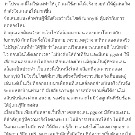
ว่าโปรพวกนี้ไม่ใช่แค่ทำให้ดูดี แต่ใช้งานได้จริง ช่วยทำให้ผู้เล่นเกิด
กำลังใจเล่นต่อได้มากขึ้น
ข้อเสนอแนะสำหรับผู้ที่ยังลังเลว่าเว็บไซต์ funny18 คุ้มค่ากับการ
ทดลองไหม
ถ้าคุณเคยผิดหวังจากเว็บไซต์สล็อตมาก่อน ลองมอบโอกาสกับ
funny18 สักหนึ่งครั้งก็ไม่เสียหาย เพราะเหตุว่าจากที่ทดลองเล่นจริง
ไม่มีจุดไหนที่ทำให้รู้สึกว่าโดนเอาเปรียบเลย ระบบเกมดี โบนัสเข้า
ไว ถอนเงินได้ตลอดเวลา ไม่บังคับให้ทำเทิร์น และมีเกม pgslot ให้
เลือกเล่นครบแบบไม่ต้องเปลี่ยนแปลงเว็บ แม้คุณเป็นผู้ที่ชอบเล่น
สล็อตเป็นประจำ เว็บแห่งนี้เป็นหนึ่งในตัวเลือกที่คุณควรทดลอง
funny18 ไม่ใช่เว็บไซต์ที่มาเพียงชั่วครั้งชั่วคราวเพื่อหวังเก็บยอดผู้
เล่น แต่เป็นเว็บที่ออกแบบมาเพื่อคนที่เล่นสล็อตอย่างเป็นจริงเป็นจัง
ระบบหลังบ้านทำมาดี มีเสถียรภาพสูง การสมัครรวมทั้งใช้งานไม่
สลับซับซ้อน ฝากถอนง่าย รองรับวอเลท และไม่มีข้อผูกพันที่ซับซ้อน
ให้ผู้เล่นรู้สึกกดดัน
เมื่อเปรียบเทียบกับหลายเว็บที่เราเคยลองเล่น pgslot มีลักษณะเด่น
ที่สำคัญอยู่ที่ความจริงใจของระบบ ไม่มีการปรับเรทให้ต่ำ ไม่มีดีเลย์
ในเกม และไม่มีการทำให้มีความรู้สึกว่าเล่นยังไงก็ไม่แตก ทุกอย่าง
ให้ความรู้สึกแฟร์ เหมาะสมกับอีกทั้งมือใหม่ที่ต้องการเริ่มต้นแบบไม่