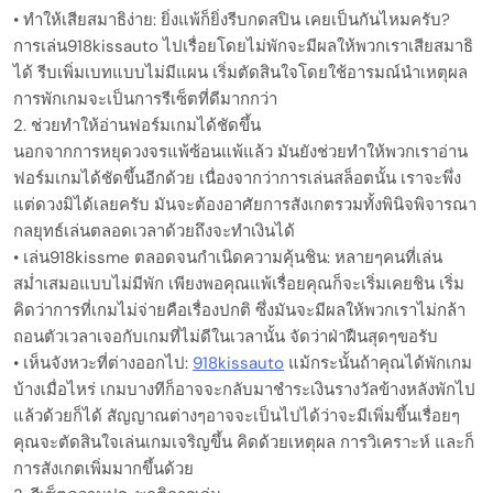
• ทำให้เสียสมาธิง่าย: ยิ่งแพ้ก็ยิ่งรีบกดสปิน เคยเป็นกันไหมครับ?
การเล่น918kissauto ไปเรื่อยโดยไม่พักจะมีผลให้พวกเราเสียสมาธิ
ได้ รีบเพิ่มเบทแบบไม่มีแผน เริ่มตัดสินใจโดยใช้อารมณ์นำเหตุผล
การพักเกมจะเป็นการรีเซ็ตที่ดีมากกว่า
2. ช่วยทำให้อ่านฟอร์มเกมได้ชัดขึ้น
นอกจากการหยุดวงจรแพ้ซ้อนแพ้แล้ว มันยังช่วยทำให้พวกเราอ่าน
ฟอร์มเกมได้ชัดขึ้นอีกด้วย เนื่องจากว่าการเล่นสล็อตนั้น เราจะพึ่ง
แต่ดวงมิได้เลยครับ มันจะต้องอาศัยการสังเกตรวมทั้งพินิจพิจารณา
กลยุทธ์เล่นตลอดเวลาด้วยถึงจะทำเงินได้
• เล่น918kissme ตลอดจนกำเนิดความคุ้นชิน: หลายๆคนที่เล่น
สม่ำเสมอแบบไม่มีพัก เพียงพอคุณแพ้เรื่อยคุณก็จะเริ่มเคยชิน เริ่ม
คิดว่าการที่เกมไม่จ่ายคือเรื่องปกติ ซึ่งมันจะมีผลให้พวกเราไม่กล้า
ถอนตัวเวลาเจอกับเกมที่ไม่ดีในเวลานั้น จัดว่าฝ่าฝืนสุดๆขอรับ
• เห็นจังหวะที่ต่างออกไป:
918kissauto
แม้กระนั้นถ้าคุณได้พักเกม
บ้างเมื่อไหร่ เกมบางทีก็อาจจะกลับมาชำระเงินรางวัลข้างหลังพักไป
แล้วด้วยก็ได้ สัญญาณต่างๆอาจจะเป็นไปได้ว่าจะมีเพิ่มขึ้นเรื่อยๆ
คุณจะตัดสินใจเล่นเกมเจริญขึ้น คิดด้วยเหตุผล การวิเคราะห์ และก็
การสังเกตเพิ่มมากขึ้นด้วย