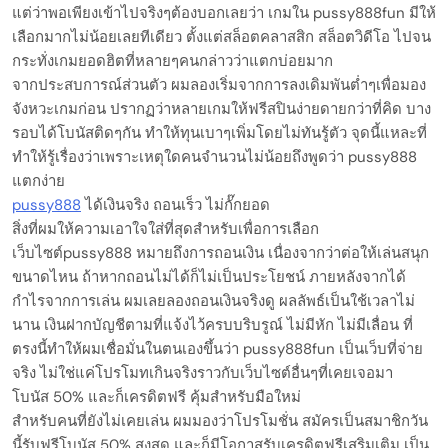
แต่ว่าพอเพียงเข้าไปจริงๆต้องบอกเลยว่า เกมใน pussy888fun มีให้
เลือกมากไม่น้อยเลยทีเดียว ตั้งแต่สล็อตคลาสสิก สล็อตวิดีโอ ไปจน
กระทั่งเกมยอดฮิตที่หลายๆคนกล่าวว่าแตกบ่อยมาก
จากประสบการณ์ส่วนตัว ผมลองเริ่มจากการลงเดิมพันต่ำๆเพื่อมอง
จังหวะเกมก่อน ปรากฏว่าหลายเกมให้ฟรีสปินง่ายดายกว่าที่คิด บาง
รอบได้โบนัสติดๆกัน ทำให้ทุนเบาๆเพิ่มโดยไม่ทันรู้ตัว จุดนี้แหละที่
ทำให้รู้เรื่องว่าเพราะเหตุใดคนจำนวนไม่น้อยถึงพูดว่า pussy888
แตกง่าย
pussy888
ได้เงินจริง ถอนเร็ว ไม่กั๊กยอด
สิ่งที่ผมให้ความเอาใจใส่ที่สุดสำหรับเพื่อการเลือก
เว็บไซต์pussy888 หมายถึงการถอนเงิน เนื่องจากว่าต่อให้เล่นสนุก
ขนาดไหน ถ้าหากถอนไม่ได้ก็ไม่เป็นประโยชน์ ภายหลังจากได้
กำไรจากการเล่น ผมเลยลองถอนเงินจริงดู ผลลัพธ์เป็นใช้เวลาไม่
นาน เงินฝากบัญชีตามที่แจ้งไว้ครบบริบรูณ์ ไม่มีหัก ไม่มีเลื่อน ที่
ตรงนี้ทำให้ผมเชื่อมั่นในตนเองขึ้นว่า pussy888fun เป็นเว็บที่จ่าย
จริง ไม่ใช่แค่โปรโมทเกินจริงราวกับเว็บไซต์อื่นๆที่เคยเจอมา
โบนัส 50% และก็เครดิตฟรี คุ้มสำหรับมือใหม่
สำหรับคนที่ยังไม่เคยเล่น ผมมองว่าโปรโมชั่น สมัครเป็นสมาชิกวัน
นี้รับฟรีโบนัส 50% สูงสุด และก็มีโอกาสรับเครดิตฟรีเสริมเติม เป็น