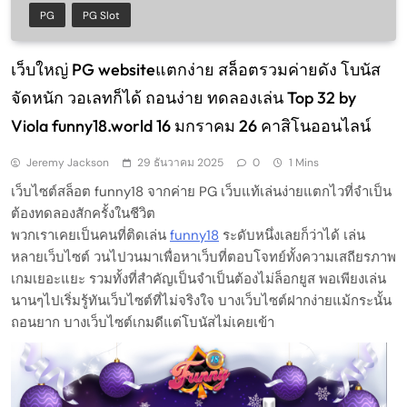
PG
PG Slot
เว็บใหญ่ PG websiteแตกง่าย สล็อตรวมค่ายดัง โบนัส
จัดหนัก วอเลทก็ได้ ถอนง่าย ทดลองเล่น Top 32 by
Viola funny18.world 16 มกราคม 26 คาสิโนออนไลน์
Jeremy Jackson
29 ธันวาคม 2025
0
1 Mins
เว็บไซต์สล็อต funny18 จากค่าย PG เว็บแท้เล่นง่ายแตกไวที่จำเป็น
ต้องทดลองสักครั้งในชีวิต
พวกเราเคยเป็นคนที่ติดเล่น
funny18
ระดับหนึ่งเลยก็ว่าได้ เล่น
หลายเว็บไซต์ วนไปวนมาเพื่อหาเว็บที่ตอบโจทย์ทั้งความเสถียรภาพ
เกมเยอะแยะ รวมทั้งที่สำคัญเป็นจำเป็นต้องไม่ล็อกยูส พอเพียงเล่น
นานๆไปเริ่มรู้ทันเว็บไซต์ที่ไม่จริงใจ บางเว็บไซต์ฝากง่ายแม้กระนั้น
ถอนยาก บางเว็บไซต์เกมดีแต่โบนัสไม่เคยเข้า