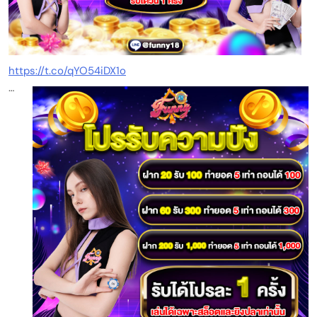
https://t.co/qYO54iDX1o
…