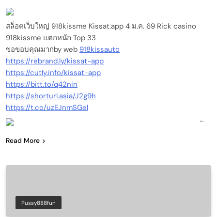
สล็อตเว็บใหญ่ 918kissme Kissat.app 4 ม.ค. 69 Rick casino
918kissme แตกหนัก Top 33
ขอขอบคุณมากby web
918kissauto
https://rebrand.ly/kissat-app
https://cutly.info/kissat-app
https://bitt.to/q42nin
https://shorturl.asia/J2g9h
https://t.co/uzEJnmSGel
…
Read More
Pussy888fun