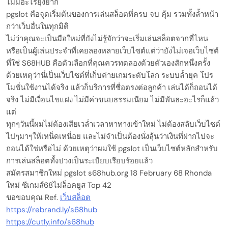
ไม่มีอะไรยุ่งยาก
pgslot คือจุดเริ่มต้นของการเล่นสล็อตที่ครบ จบ คุ้ม รวมทั้งล้ำหน้า
กว่าเว็บอื่นในทุกมิติ
ไม่ว่าคุณจะเป็นมือใหม่ที่ยังไม่รู้จักว่าจะเริ่มเล่นสล็อตจากที่ไหน
หรือเป็นผู้เล่นประจำที่เคยลองหลายเว็บไซต์แต่ว่ายังไม่เจอเว็บไซต์
ที่ใช่ S68HUB คือตัวเลือกที่คุณควรทดลองด้วยตัวเองสักหนึ่งครั้ง
ด้วยเหตุว่านี่เป็นเว็บไซต์ที่เก็บค่ายเกมระดับโลก ระบบล้ำยุค โปร
โมชั่นใช้งานได้จริง แล้วก็บริการที่ซื่อตรงต่อลูกค้า เล่นได้ก็ถอนได้
จริง ไม่มีเงื่อนไขแฝง ไม่มีค่าขนบธรรมเนียม ไม่มีพันธะอะไรก็แล้ว
แต่
ทุกๆวันนี้ผมไม่ต้องเสียเวล่ำเวลาหาทางเข้าใหม่ ไม่ต้องสลับเว็บไซต์
ไปๆมาๆให้เหน็ดเหนื่อย และไม่จำเป็นต้องนั่งลุ้นว่าเงินที่ฝากไปจะ
ถอนได้ใช่หรือไม่ ด้วยเหตุว่าผมใช้ pgslot เป็นเว็บไซต์หลักสำหรับ
การเล่นสล็อตทั้งปวงเป็นระเบียบเรียบร้อยแล้ว
สมัครสมาชิกใหม่ pgslot s68hub.org 18 February 68 Rhonda
ใหม่ ซีเกมส์68ไม่ล็อคยูส Top 42
ขอขอบคุณ Ref.
เว็บสล็อต
https://rebrand.ly/s68hub
https://cutly.info/s68hub