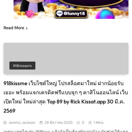
Read More
918kissauto
918kissme เว็บไซต์ใหญ่ โปรสล็อตมาใหม่ ฝากน้อยรับ
เยอะ พร้อมแจกเครดิตฟรีแบบจุก ๆ คาสิโนออนไลน์ เว็บ
เปิดใหม่ ใหม่ล่าสุด Top 89 by Rick Kissat.app 30 มี.ค.
2569
Jeremy Jackson
29 ธันวาคม 2025
0
1 Mins