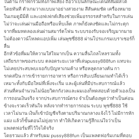
ในด้าน กราฟิกรวมทั้งภาพเสียง ถือว่าเป็นลักษณะเด่นที่สัมผัสได้
โดยทันที ตัวเกมวางแบบมาอย่างสวยงาม สีสันคมชัด เครื่องหมาย
ในเกมดูมีมิติ และเอฟเฟกต์เสียงช่วยเพิ่มอรรถรสสำหรับในการเล่น
ไม่ว่าจะเล่นผ่านมือถือหรือแท็บเล็ต ภาพก็ยังคงชัดและไม่กระตุก
จากที่ผมทดลองเล่นผ่านสมาร์ตโฟน ระบบรองรับจอเจริญมากมาย
ไม่ต้องดาวน์โหลดแอปเพิ่ม เล่นพุซซี่888 ผ่านโปรแกรมเบราเซอร์ก็
ลื่น
อีกหัวข้อที่ผมให้ความใส่ใจมากเป็น ความลื่นไถลไหลรวมทั้ง
เสถียรภาพของระบบ ตลอดระยะเวลาที่เล่นpussy888fun แทบจะ
ไม่เคยประสบพบเจอกับปัญหาเกมค้าง หรือหลุดกลางคัน กา
รกดสปิน การเข้ารายการอาหาร หรือการสับเปลี่ยนเกมทำได้เร็ว
เหมาะทั้งกับมือใหม่ที่เพิ่งจะเริ่ม และผู้เล่นที่มีประสบการณ์แล้ว
ส่วนที่คนจำนวนไม่น้อยวิตกกังวลและผมเองก็ทดสอบด้วยตัวเองเป็น
การถอนเงินจริง จากประสบการณ์ตรง จำเป็นต้องพูดว่าทำเป็นค่อน
ข้างจะรวดเร็วทันใจ หลังจากทำรายการถอน ระบบ พุซซี่888 ใช้
เวลาไม่นาน เงินก็เข้าบัญชีจริงตามปริมาณกลางแจ้งไว้ ไม่มีการหัก
แฝง แล้วก็ขั้นตอนไม่ยุ่งยาก ทำให้เกิดความรู้สึกแน่ใจว่าเป็น
แพลตฟอร์มที่ไว้ใจได้จริง
โดยรวมแล้ว สำหรับผม pussy888fun เป็นแพลตฟอร์มเกมที่ตอบ