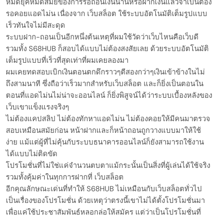
หมดยุคหมดสมัยของการรอถอนเงินนานหรือฝากเงินแล้วจำเป็นต้อง
รอคอยแอดไม่น เนื่องจาก เว็บสล็อต ใช้ระบบอัตโนมัติเต็มรูปแบบ
เร็วทันใจไม่มีสะดุด
ระบบฝาก-ถอนเป็นอีกหนึ่งต้นเหตุที่ผมใช้วัดว่าเว็บไหนคือเว็บดี
รวมทั้ง S68HUB ก็สอบได้แบบไม่ต้องสงสัยเลย ด้วยระบบอัตโนมัติ
เต็มรูปแบบที่เร็วที่สุดเท่าที่ผมเคยลองมา
ผมเคยทดสอบเบิกเงินตอนตกดึกราวๆตีสองกว่าๆเงินเข้าข้างในไม่
ถึงสามนาที ซึ่งถือว่าเร็วมากสำหรับเว็บสล็อต และก็ยิ่งเป็นตอนใน
ตอนที่แอดไม่นไม่น่าจะออนไลน์ ก็ยิ่งพิสูจน์ได้ว่าระบบเบื้องหลังของ
เว็บเขาแข็งแรงจริงๆ
ไม่ต้องแคปสลิป ไม่ต้องทักหาแอดไม่น ไม่ต้องคอยให้มีคนมาตรวจ
สอบเหมือนสมัยก่อน หน้าฝากและก็หน้าถอนถูกวางแบบมาให้ใช้
ง่าย แม้แต่ผู้ที่ไม่คุ้นกับระบบธนาคารออนไลน์ก็ยังสามารถใช้งาน
ได้แบบไม่ติดขัด
โปรโมชั่นที่ไม่ใช่แค่จำนวนตบตาแม้กระนั้นเป็นสิ่งที่ผู้เล่นได้ใช้จริง
รวมทั้งคุ้มค่าในทุกการฝากที่ เว็บสล็อต
อีกคุณลักษณะเด่นที่ทำให้ S68HUB ไม่เหมือนกับเว็บสล็อตทั่วไป
เป็นเรื่องของโปรโมชั่น ด้วยเหตุว่าตรงนี้เขาไม่ได้ตั้งโปรโมชั่นมา
เพื่อแค่ใช้ประชาสัมพันธ์หลอกล่อให้สมัคร แต่ว่าเป็นโปรโมชั่นที่