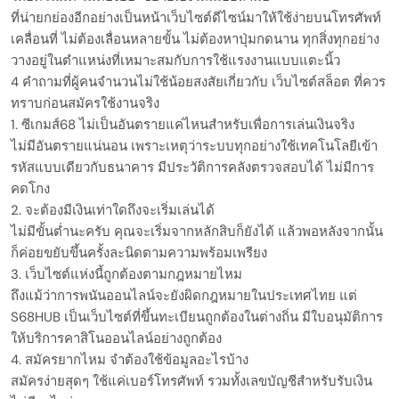
ที่น่ายกย่องอีกอย่างเป็นหน้าเว็บไซต์ดีไซน์มาให้ใช้ง่ายบนโทรศัพท์
เคลื่อนที่ ไม่ต้องเลื่อนหลายขั้น ไม่ต้องหาปุ่มกดนาน ทุกสิ่งทุกอย่าง
วางอยู่ในตำแหน่งที่เหมาะสมกับการใช้แรงงานแบบแตะนิ้ว
4 คำถามที่ผู้คนจำนวนไม่ใช้น้อยสงสัยเกี่ยวกับ เว็บไซต์สล็อต ที่ควร
ทราบก่อนสมัครใช้งานจริง
1. ซีเกมส์68 ไม่เป็นอันตรายแค่ไหนสำหรับเพื่อการเล่นเงินจริง
ไม่มีอันตรายแน่นอน เพราะเหตุว่าระบบทุกอย่างใช้เทคโนโลยีเข้า
รหัสแบบเดียวกับธนาคาร มีประวัติการคลังตรวจสอบได้ ไม่มีการ
คดโกง
2. จะต้องมีเงินเท่าใดถึงจะเริ่มเล่นได้
ไม่มีขั้นต่ำนะครับ คุณจะเริ่มจากหลักสิบก็ยังได้ แล้วพอหลังจากนั้น
ก็ค่อยขยับขึ้นครั้งละนิดตามความพร้อมเพรียง
3. เว็บไซต์แห่งนี้ถูกต้องตามกฎหมายไหม
ถึงแม้ว่าการพนันออนไลน์จะยังผิดกฎหมายในประเทศไทย แต่
S68HUB เป็นเว็บไซต์ที่ขึ้นทะเบียนถูกต้องในต่างถิ่น มีใบอนุมัติการ
ให้บริการคาสิโนออนไลน์อย่างถูกต้อง
4. สมัครยากไหม จำต้องใช้ข้อมูลอะไรบ้าง
สมัครง่ายสุดๆ ใช้แค่เบอร์โทรศัพท์ รวมทั้งเลขบัญชีสำหรับรับเงิน