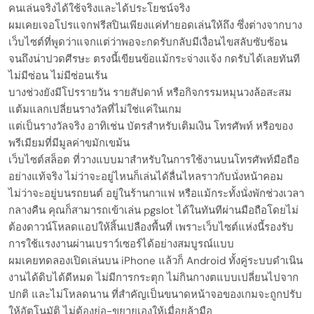
คนเล่นจริงได้ใช้จริงและได้ประโยชน์จริง
ผมเคยเจอโปรแจกฟรีสปินเพียงแค่ทำยอดเล่นให้ถึง ซึ่งต่างจากบาง
เว็บไซต์ที่พูดว่าแจกแต่ว่าพอจะกดรับกลับมีเงื่อนไขสลับซับซ้อน
จนถึงน่าปวดศีรษะ ตรงนี้เขียนข้อแม้กระจ่างแจ้ง กดรับได้เลยทันที
ไม่มีซ่อน ไม่มีซ่อนเร้น
บางช่วงยังมีโปรรายวัน รายสัปดาห์ หรือกิจกรรมหมุนวงล้อสะสม
แต้มแลกเปลี่ยนรางวัลที่ไม่ใช่แค่ในเกม
แต่เป็นรางวัลจริง อาทิเช่น บัตรสำหรับเติมเงิน โทรศัพท์ หรือของ
พรีเมียมที่มีมูลค่าขมักเขม้น
เว็บไซต์สล็อต ที่วางแบบมาสำหรับในการใช้งานบนโทรศัพท์มือถือ
อย่างแท้จริง ไม่ว่าจะอยู่ไหนก็เล่นได้ลื่นไหลราวกับนั่งหน้าคอม
ไม่ว่าจะอยู่บนรถยนต์ อยู่ในร้านกาแฟ หรือแม้กระทั้งนั่งพักช่วงเวลา
กลางคืน คุณก็สามารถเข้าเล่น pgslot ได้ในทันทีผ่านมือถือโดยไม่
ต้องดาวน์โหลดแอปให้สิ้นเปลืองพื้นที่ เพราะเว็บไซต์แห่งนี้รองรับ
การใช้แรงงานผ่านเบราว์เซอร์ได้อย่างสมบูรณ์แบบ
ผมเคยทดลองเปิดเล่นบน iPhone แล้วก็ Android ทั้งคู่ระบบดำเนิน
งานได้ดิบได้ดีหมด ไม่มีการกระตุก ไม่กินกางตแบบเปลี่ยนไปจาก
ปกติ และไม่โหลดนาน ที่สำคัญเป็นขนาดหน้าจอของเกมจะถูกปรับ
ให้อัตโนมัติ ไม่ต้องย่อ-ขยายเองให้เมื่อยล้ามือ