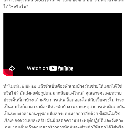
เพราะเหตุไรเล่น 918kiss แล้วจำเป็นต้องพักเกมบ้าง มันช่วยให้แตก
ได้ใช่หรือไม่?
ทำไมเล่น 918kiss แล้วจำเป็นต้องพักเกมบ้าง มันช่วยให้แตกได้ใช่
หรือไม่? มันส่งผลต่อรูปเกมมากน้อยแค่ไหน? คุณอาจจะเคยทราบ
ประเด็นนี้มาบ้างแล้วครับ การเล่นสล็อตออนไลน์กับเว็บตรงไม่ว่าจะ
เป็นเกมใดก็ตาม เราต้องมีช่วงพักบ้าง เพราะเหตุว่าการเล่นติดต่อกัน
เป็นระยะเวลานานๆๆชอบมีผลกระทบมากกว่าอีกด้วย ซึ่งมันไม่ใช่
เรื่องของดวงเลยล่ะครับ มันมีผลต่อความประพฤติปฏิบัติและจังหวะ
เกมแบบเต็มๆถ้าคุณอยากรู้ว่าการพักมันจะช่วยทำให้แตกได้ใช่หรือ