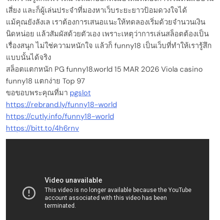
เสี่ยง และก็ผู้เล่นประจำที่มองหาเว็บระยะยาวป้อมดวงใจได้
แม้คุณยังลังเล เราต้องการเสนอแนะให้ทดลองเริ่มด้วยจำนวนเงิน
นิดหน่อย แล้วสัมผัสด้วยตัวเอง เพราะเหตุว่าการเล่นสล็อตต้องเป็น
เรื่องสนุก ไม่ใช่ความหนักใจ แล้วก็ funny18 เป็นเว็บที่ทำให้เรารู้สึก
แบบนั้นได้จริง
สล็อตแตกหนัก PG funny18.world 15 MAR 2026 Viola casino
funny18 แตกง่าย Top 97
ขอขอบพระคุณที่มา
pgslot
https://rebrand.ly/funny18-world
https://cutly.info/funny18-world
https://bitt.to/4h6rnv