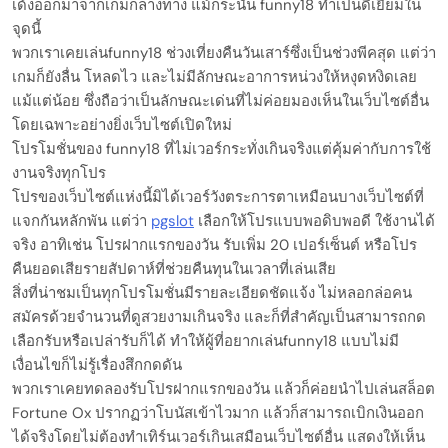
เด้งออกมาจากเกมกลางทาง แม้กระนั้น funny18 ทำเป็นดีเยี่ยมใน
จุดนี้
พวกเราเคยเล่นfunny18 ช่วงเที่ยงคืนวันเสาร์ซึ่งเป็นช่วงพีคสุด แต่ว่า
เกมก็ยังลื่น โหลดไว และไม่มีลักษณะอาการหน่วงให้หงุดหงิดเลย
แม้แต่น้อย ซึ่งถือว่าเป็นลักษณะเด่นที่ไม่ค่อยมองเห็นในเว็บไซต์อื่น
โดยเฉพาะอย่างยิ่งเว็บไซต์เปิดใหม่
โปรโมชั่นของ funny18 ที่ไม่เวอร์กระทั่งเกินจริงแต่คุ้มค่ากับการใช้
งานจริงทุกโปร
โปรของเว็บไซต์แห่งนี้มิได้เวอร์วังตระการตาเหมือนบางเว็บไซต์ที่
แจกกันหลักพัน แต่ว่า
pgslot
เลือกให้โปรแบบพอดิบพอดี ใช้งานได้
จริง อาทิเช่น โปรฝากแรกของวัน รับเพิ่ม 20 เปอร์เซ็นต์ หรือโปร
คืนยอดเสียรายสัปดาห์ที่ช่วยคืนทุนในเวลาที่เล่นเสีย
สิ่งที่น่าชมเป็นทุกโปรโมชั่นมีรายละเอียดชัดแจ้ง ไม่หลอกล่อคน
สมัครด้วยจำนวนที่ดูสวยงามเกินจริง และก็ที่สำคัญเป็นสามารถกด
เลือกรับหรือเปล่ารับก็ได้ ทำให้ผู้ที่อยากเล่นfunny18 แบบไม่มี
เงื่อนไขก็ไม่รู้เรื่องสึกกดดัน
พวกเราเคยทดลองรับโปรฝากแรกของวัน แล้วก็ค่อยนำไปเล่นสล็อต
Fortune Ox ปรากฏว่าโบนัสเข้าไวมาก แล้วก็สามารถเบิกเงินออก
ได้จริงโดยไม่ต้องทำเทิร์นเวอร์เกินเสมือนเว็บไซต์อื่น แสดงให้เห็น