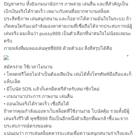
ปัญหาครบ ทั้งยังเกมนานัปการ ภาพสวย เล่นลื่น และที่สำคัญเป็น
เบิกเงินจริงได้รวดเร็ว เหมาะกับคนที่อยากหาเกมสล็อต
ประสิทธิภาพ เล่นสนุกสนาน และก็อยากได้ความมั่นใจในระบบ ถ้า
เกิดคนใดกันแน่กำลังมองหาค่ายเกมที่เชื่อถือได้จากประสบการณ์ผู้
เล่นจริง ผมเห็นว่า pussy888 เป็นตัวเลือกที่น่าสนใจไม่น้อยเลยนะ
ครับ
ภายหลังที่ผมลองเล่นพุซซี่888 ด้วยตัวเอง สิ่งที่สรุปได้คือ
•
สมัครง่าย ใช้เวลาไม่นาน
• โหลดฟรีโดยไม่จำเป็นต้องเสียเงิน เล่นได้ทั้งโทรศัพท์มือถือและก็
แท็บเล็ต
• มีโบนัส 50% แล้วก็เครดิตฟรีสำหรับสมาชิกใหม่
• เกมนานาประการ ภาพงาม เล่นลื่น
• ถอนเงินจริงได้รวดเร็ว เชื่อถือได้
ถ้าหากคุณกำลังมองหาเว็บสล็อตที่ใช้งานง่าย โบนัสคุ้ม รวมทั้งมีผู้
เล่นจริงรีวิวดี พุซซี่888 ถือเป็นอีกหนึ่งตัวเลือกที่ผมกล้าชี้แนะจาก
ประสบการณ์ตรงของตน
แน่นอนว่า การเล่นสล็อตควรจะเล่นเพื่อความสนุกสนานร่าเริงและก็