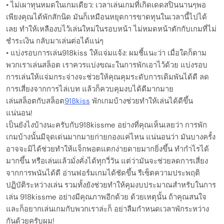
• ไม่เผาทุนหมดในเกมเดียว: เวลาเล่นเกมที่เกิดเดดสปินนานๆพอ
เพียงคุณได้พักสักนิด มันก็เหมือนหยุดการขาดทุนในเวลานี้ไปได้
เลย ทำให้เหลืองบไว้เล่นใหม่ในรอบหน้า ไม่หมดหน้าตักกับเกมที่ไม่
ชำระเงิน กลับมาเล่นต่อได้แน่ๆ
• แบ่งรอบการเล่น918kiss ให้แจ่มแจ้ง: ผมชี้แนะว่า เมื่อใดก็ตาม
พวกเราเล่นสล็อต เราควรแบ่งขณะในการพักเอาไว้ด้วย แบ่งรอบ
การเล่นให้แจ่มกระจ่างจะช่วยให้คุณคุมระดับการเดิมพันได้ดี ลด
การเสี่ยงจากการไล่เบท แล้วก็ควบคุมงบได้ดีมากมาย
เล่นสล็อตกับสล็อต
918kiss
พักเกมบ้างช่วยทำให้เล่นได้ดีขึ้น
แน่นอน!
เป็นยังไงบ้างนะครับกับ918kissme อย่างที่คุณเห็นเลยว่า การพัก
เกมบ้างนั้นมีจุดเด่นมากมายก่ายกองแค่ไหน แน่นอนว่า มันบางครั้ง
อาจจะมิได้ช่วยทำให้แจ็กพอตแตกง่ายดายมากยิ่งขึ้น ทำกำไรได้
มากขึ้น หรือเล่นแล้วมั่งคั่งได้ทุกวี่วัน แต่ว่ามันจะช่วยลดการเสี่ยง
จากการพนันได้ดี อ่านฟอร์มเกมได้ชัดขึ้น รีเซ็ตความประพฤติ
ปฏิบัติระหว่างเล่น รวมทั้งยังช่วยทำให้คุมงบประมาณสำหรับในการ
เล่น 918kissme อย่างมีคุณภาพอีกด้วย ด้วยเหตุนั้น ถ้าคุณสนใจ
และก็อยากเล่นเกมกับพวกเราล่ะก็ อย่าลืมกำหนดเวลาพักระหว่าง
กันด้วยครับผม!