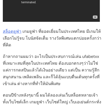
สล็อตยูฟ่า
เกมยูฟ่า ที่ยอดเยี่ยมในประเทศไทย มีเกมให้
เลือกไม่รู้จบ โบนัสจัดเต็ม รางวัลพิเศษแตกบ่อยครั้งกว่า
ที่คิด
ถ้าหากถามผมว่า อะไรเป็นประสบการณ์เล่น ufabetxx
ที่เหมาะสมที่สุดในประเทศไทย ต้องบอกตรงๆว่าไม่ใช่
แค่การกดสปินแล้วได้เงินอย่างเดียว แต่เป็น ความรู้สึก
สนุกสนาน เพลิดเพลิน และก็ได้ลุ้นแบบตื่นเต้นทุกครั้งที่
เข้าเล่น ต่างหากที่ทำให้มันพิเศษ
ตอนปีข้างหลังๆมานี้ ผมได้ลองเล่นเว็บสล็อตหลายเจ้า
ทั้งเว็บไซต์เล็ก เกมยูฟ่า เว็บไซต์ใหญ่ เว็บเอเย่นต์กระทั่ง