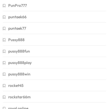
PunPro777
puntaek66
puntaek77
Pussy888
pussy888fun
pussy888play
pussy888win
rocket45
rockstar66m
royal online