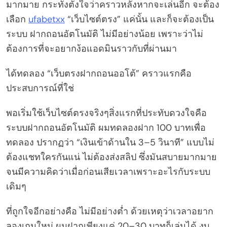
มากมาย กระทั่งตั้งใจว่าคราวหลังหากจะเล่นอีก จะต้อง
เลือก
ufabetxx
“เว็บไซต์ตรง” แค่นั้น และก็จะต้องเป็น
ระบบ ฝากถอนอัตโนมัติ ไม่มีอย่างน้อย เพราะว่าไม่
ต้องการที่จะอยากง้อแอดมินราวกับที่ผ่านมา
ได้ทดลอง “เว็บตรงฝากถอนออโต้” คราวแรกคือ
ประสบการณ์ที่ใช่
พอเริ่มใช้เว็บไซต์ตรงจริงๆสิ่งแรกที่ประทับดวงใจคือ
ระบบฝากถอนอัตโนมัติ ผมทดลองฝาก 100 บาทเพื่อ
ทดลอง ปรากฏว่า “เงินเข้าด้านใน 3–5 วินาที” แบบไม่
ต้องแชทใครกันแน่ ไม่ต้องส่งสลิป ซึ่งมันสบายมากมาย
จนมีความคิดว่าเมื่อก่อนเสียเวลาเพราะอะไรกับระบบ
เดิมๆ
ที่ถูกใจอีกอย่างคือ ไม่มีอย่างต่ำ ด้วยเหตุว่าเวลาอยาก
ลองเกมใหม่ ผมฝากเพียงแค่ 20–30 บาทก็เล่นได้ งบ