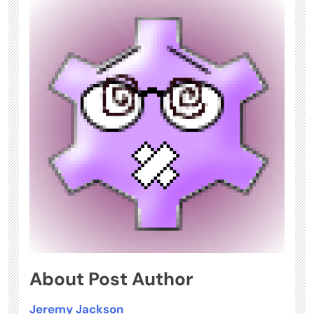
About Post Author
Jeremy Jackson