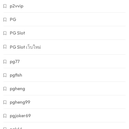
p2vvip
PG
PG Slot
PG Slot เว็บใหม่
pg77
pgfish
pgheng
pgheng99
pgjoker69