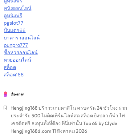
ดูหนังฟรี
หนังออนไลน์
ดูหนังฟรี
pgslot77
ปั่นแตก66
บาคาร่าออนไลน์
punpro777
ซื้อหวยออนไลน์
หวยออนไลน์
สล็อต
สล็อต168
เรื่องล่าสุด
Hengjing168 บริการเกมคาสิโน ครบครัน 24 ชั่วโมง ฝาก
ประจำรับ 500 ไม่ติดเทิร์น ไลฟ์สด สล็อต ยิงปลา กีฬา ไพ่
เครดิตฟรี ลงทุนทั้งที่ต้อง ที่นี่เท่านั้น Top 65 by Clyde
Hengjing168d.com 11 สิงหาคม 2026