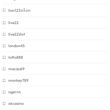
lion123สล็อต
live22
live22slot
london45
lotto888
macau69
monkey789
ngernn
okcasino