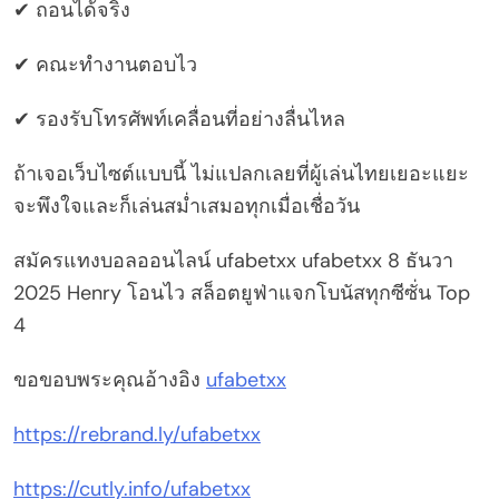
✔ ถอนได้จริง
✔ คณะทำงานตอบไว
✔ รองรับโทรศัพท์เคลื่อนที่อย่างลื่นไหล
ถ้าเจอเว็บไซต์แบบนี้ ไม่แปลกเลยที่ผู้เล่นไทยเยอะแยะ
จะพึงใจและก็เล่นสม่ำเสมอทุกเมื่อเชื่อวัน
สมัครแทงบอลออนไลน์ ufabetxx ufabetxx 8 ธันวา
2025 Henry โอนไว สล็อตยูฟ่าแจกโบนัสทุกซีซั่น Top
4
ขอขอบพระคุณอ้างอิง
ufabetxx
https://rebrand.ly/ufabetxx
https://cutly.info/ufabetxx