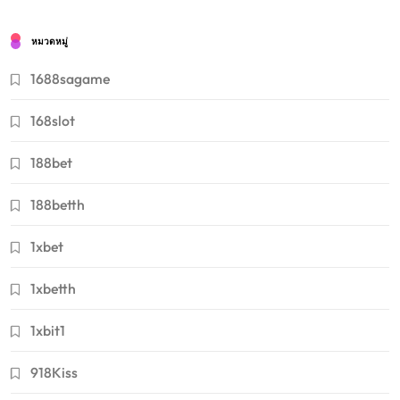
หมวดหมู่
1688sagame
168slot
188bet
188betth
1xbet
1xbetth
1xbit1
918Kiss