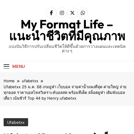
Skip
to
content
My Format Life –
แนะนำชีวิตที่มีคุณภาพ
แบ่งปันวิธีการปรับเปลี่ยนชีวิตให้ดีขึ้นด้วยการวางแผนและเทคนิค
ต่าง ๆ
MENU
Home
ufabetxx
Ufabetxx 25 ม.ค. 68 เกมยูฟ่า เว็บบอล จ่ายค่าน้ำแพงที่สุด ค่ายใหญ่ จ่าย
ทุกยอด ราคาบอลไหลวิเคราะห์บอลสด พร้อมทีเด็ด สล็อตยูฟ่า เดิมพันบอล
เดี่ยว เน้นชัวร์ Top 44 by Henry ufabetxx
Ufabetxx