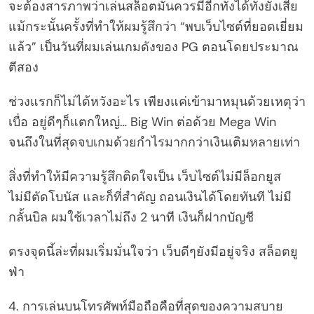
จะต้องสารภาพว่าเล่นสล็อตมันควรมีอีกทั้งได้ทั้งยังเสีย
แม้กระนั้นครั้งที่ทำให้ผมรู้สึกว่า “พบเว็บไซต์ที่ยอดเยี่ยม
แล้ว” เป็นวันที่ผมเล่นเกมดังของ PG ตอนโดยประมาณ
ตีสอง
ช่วงแรกก็ไม่ได้หวังอะไร เพียงแค่เข้ามาหมุนด้วยเหตุว่า
เบื่อ อยู่ดีๆก็แตกใหญ่… Big Win ต่อด้วย Mega Win
จนถึงในที่สุดจบเกมด้วยกำไรมากกว่าเงินเติมหลายเท่า
สิ่งที่ทำให้มีความรู้สึกติดใจเป็น เว็บไซต์ไม่มีล็อกยูส
ไม่มีตัดโบนัส และก็ที่สำคัญ ถอนเงินได้โดยทันที ไม่มี
กลั้นบิล ผมใช้เวลาไม่ถึง 2 นาที เงินก็ฝากบัญชี
ตรงจุดนี้ล่ะที่ผมเริ่มมั่นใจว่า เว็บดีๆยังมีอยู่จริง สล็อตยู
ฟ่า
4. การเล่นบนโทรศัพท์มือถือคือที่สุดของความสบาย