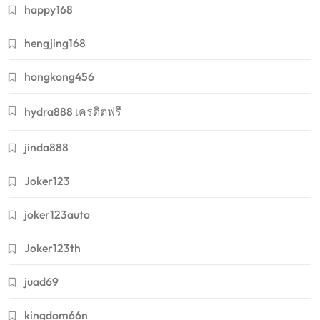
happy168
hengjing168
hongkong456
hydra888 เครดิตฟรี
jinda888
Joker123
joker123auto
Joker123th
juad69
kingdom66n