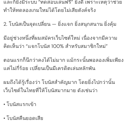
และก็ยิ่งมีระบบ “ทดสอบเล่นฟรี” ยิ่งดี เพราะเหตุว่าช่วย
ทำให้ทดลองเกมใหม่ได้โดยไม่เสียตังค์จริง
2. โบนัสเป็นจุดเปลี่ยน — ยิ่งแจก ยิ่งสนุกสนาน ยิ่งคุ้ม
มีอยู่ช่วงหนึ่งที่ผมสมัครเว็บไซต์ใหม่ เนื่องจากมีความ
คิดเห็นว่า “แจกโบนัส 100% สำหรับสมาชิกใหม่”
ตอนแรกก็นึกว่าคงได้ไม่มาก แม้กระนั้นพอลองเพิ่มเพียง
แค่ไม่กี่ร้อย เปลี่ยนเป็นมีเครดิตเล่นหลักพัน
ผมถึงได้รู้เรื่องว่า โบนัสสำคัญมาก โดยยิ่งไปกว่านั้น
เว็บไซต์ในไทยที่ให้โบนัสมากมาย ดังเช่นว่า
• โบนัสแรกเข้า
• โบนัสคืนยอดเสีย