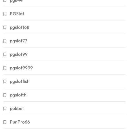
pgk44
PGSlot
pgslot168
pgslot77
pgslot99
pgslot9999
pgslotfish
pgslotth
pokbet
PunPro66