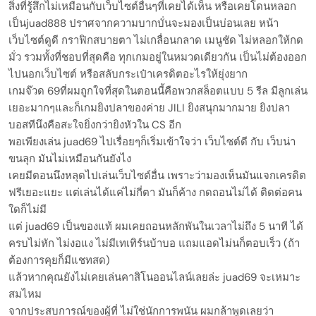
สิ่งที่รู้สึกไม่เหมือนกับเว็บไซต์อื่นๆที่เคยได้เห็น หรือเคยโดนหลอก
เป็นjuad888 ปราศจากความบากบั่นจะมองเป็นบ่อนเลย หน้า
เว็บไซต์ดูดี กราฟิกสบายตา ไม่เกลื่อนกลาด เมนูชัด ไม่หลอกให้กด
มั่ว รวมทั้งที่ชอบที่สุดคือ ทุกเกมอยู่ในหมวดเดียวกัน เป็นไม่ต้องออก
ไปนอกเว็บไซต์ หรือสลับกระเป๋าเครดิตอะไรให้ยุ่งยาก
เกมจ๊วด 69ที่ผมถูกใจที่สุดในตอนนี้คือพวกสล็อตแบบ 5 รีล มีลูกเล่น
เยอะมากๆและก็เกมยิงปลาของค่าย JILI ยิงสนุกมากมาย ยิงปลา
บอสทีนึงคือสะใจยิ่งกว่ายิงหัวใน CS อีก
พอเพียงเล่น juad69 ไปเรื่อยๆก็เริ่มเข้าใจว่า เว็บไซต์ดี กับ เว็บน่า
ขนลุก มันไม่เหมือนกันยังไง
เคยมีตอนนึงหลุดไปเล่นเว็บไซต์อื่น เพราะว่ามองเห็นมันแจกเครดิต
ฟรีเยอะแยะ แต่เล่นได้แค่ไม่กี่ตา มันก็ค้าง กดถอนไม่ได้ ติดต่อคน
ใดก็ไม่มี
แต่ juad69 เป็นของแท้ ผมเคยถอนหลักพันในเวลาไม่ถึง 5 นาที ได้
ครบไม่หัก ไม่งอแง ไม่มีเทเทิร์นบ้าบอ แถมแอดไม่นก็ตอบเร็ว (ถ้า
ต้องการคุยก็มีแชทสด)
แล้วหากคุณยังไม่เคยเล่นคาสิโนออนไลน์เลยล่ะ juad69 จะเหมาะ
สมไหม
จากประสบการณ์ของผู้ที่ ไม่ใช่นักการพนัน ผมกล้าพูดเลยว่า