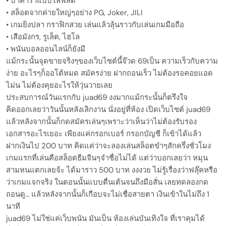
• บาคาร่าแบบไลฟ์สด
• สล็อตจากค่ายใหญ่ๆอย่าง PG, Joker, JILI
• เกมยิงปลา กราฟิกสวย เล่นแล้วลุ้นราวกับเล่นเกมมือถือ
• เสือมังกร, รูเล็ต, ไฮโล
• พนันบอลออนไลน์ก็ยังมี
แม้กระนั้นจุดขายจริงๆของเว็บไซต์นี้จ๊วด 69เป็น ความเร็วกับความ
ง่าย อะไรๆก็ออโต้หมด สมัครง่าย ฝากถอนเร็ว ไม่ต้องรอคอยแอด
ไม่น ไม่ต้องคุยอะไรให้วุ่นวายเลย
ประสบการณ์วันแรกกับ juad69 งงมากแม้กระนั้นก็ตรึงใจ
คิดออกเลยว่าวันนั้นหลังเลิกงาน นั่งอยู่ที่ห้อง เปิดเว็บไซต์ juad69
แล้วหลังจากนั้นก็กดสมัครเล่นๆเพราะว่าเห็นว่าไม่ต้องรับรอง
เอกสารอะไรเยอะ เพียงแค่กรอกเบอร์ กรอกบัญชี ก็เข้าได้แล้ว
ฝากเงินไป 200 บาท คิดแค่ว่าจะลองเล่นสล็อตขำๆสักครึ่งชั่วโมง
เกมแรกที่เล่นคือสล็อตธีมจีนๆจำชื่อไม่ได้ แต่ว่าบอกเลยว่า หมุน
สามหนแตกเลยจ้ะ ได้มาราว 500 บาท งงงวย ไม่รู้เรื่องว่าฟลุ๊คหรือ
ว่าเกมแจกจริง ในตอนนั้นแบบตื่นเต้นจนถึงมือสั่น เลยทดลองกด
ถอนดู… แล้วหลังจากนั้นก็เกือบจะไม่เชื่อสายตา เงินเข้าในไม่ถึง 1
นาที
juad69 ไม่ใช่แค่เว็บพนัน มันเป็น ห้องเล่นบันเทิงใจ ที่เราคุมได้