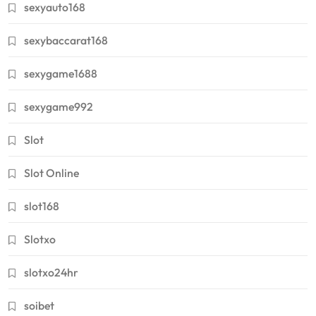
sexyauto168
sexybaccarat168
sexygame1688
sexygame992
Slot
Slot Online
slot168
Slotxo
slotxo24hr
soibet