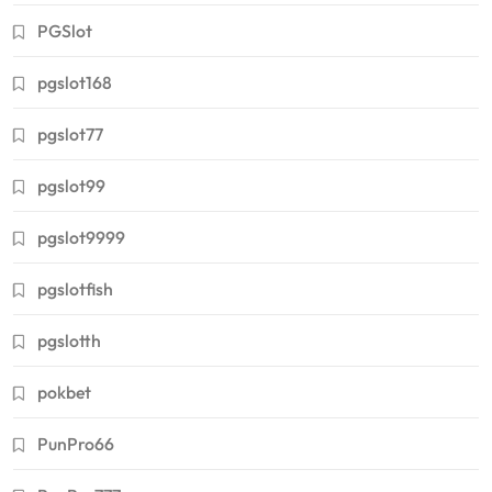
PGSlot
pgslot168
pgslot77
pgslot99
pgslot9999
pgslotfish
pgslotth
pokbet
PunPro66