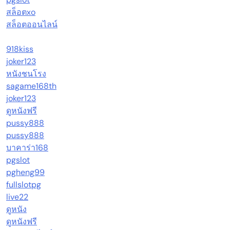
สล็อตxo
สล็อตออนไลน์
918kiss
joker123
หนังชนโรง
sagame168th
joker123
ดูหนังฟรี
pussy888
pussy888
บาคาร่า168
pgslot
pgheng99
fullslotpg
live22
ดูหนัง
ดูหนังฟรี