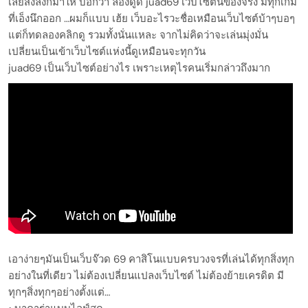
เลยส่งลิงก์มาให้ บอกว่า ลองดูดิ juad69 เว็บไซต์นี้ของจริง มีทุกเกม
ที่เอ็งนึกออก …ผมก็แบบ เฮ้ย เว็บอะไรวะชื่อเหมือนเว็บไซต์บ้าๆบอๆ
แต่ก็ทดลองคลิกดู รวมทั้งนั่นแหละ จากไม่คิดว่าจะเล่นมุ่งมั่น
เปลี่ยนเป็นเข้าเว็บไซต์แห่งนี้ดูเหมือนจะทุกวัน
juad69 เป็นเว็บไซต์อย่างไร เพราะเหตุไรคนเริ่มกล่าวถึงมาก
เอาง่ายๆมันเป็นเว็บจ๊วด 69 คาสิโนแบบครบวงจรที่เล่นได้ทุกสิ่งทุก
อย่างในที่เดียว ไม่ต้องเปลี่ยนแปลงเว็บไซต์ ไม่ต้องย้ายเครดิต มี
ทุกๆสิ่งทุกๆอย่างตั้งแต่…