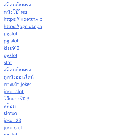
สล็อตเว็บตรง
หนังโป๊ไทย
https://1xbetth.vip
https://pgslot.spa
pgslot
pg slot
kiss918
pgslot
slot
สล็อตเว็บตรง
ดูหนังออนไลน์
ทางเข้า joker
joker slot
โจ๊กเกอร์123
สล็อต
slotxo
joker123
jokerslot
pgslot