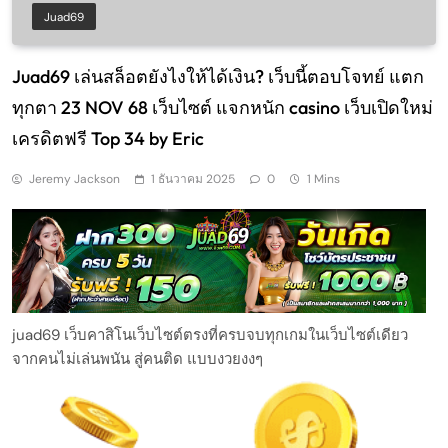
Juad69
Juad69 เล่นสล็อตยังไงให้ได้เงิน? เว็บนี้ตอบโจทย์ แตก
ทุกตา 23 NOV 68 เว็บไซต์ แจกหนัก casino เว็บเปิดใหม่
เครดิตฟรี Top 34 by Eric
Jeremy Jackson
1 ธันวาคม 2025
0
1 Mins
juad69 เว็บคาสิโนเว็บไซต์ตรงที่ครบจบทุกเกมในเว็บไซต์เดียว
จากคนไม่เล่นพนัน สู่คนติด แบบงวยงงๆ