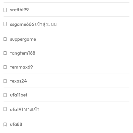
sretthi99
ssgame666 เข้าสู่ระบบ
suppergame
tangtem168
temmax69
texas24
ufa11bet
ufa191 ทางเข้า
ufa88