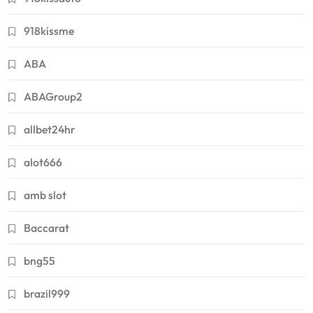
918kissme
ABA
ABAGroup2
allbet24hr
alot666
amb slot
Baccarat
bng55
brazil999