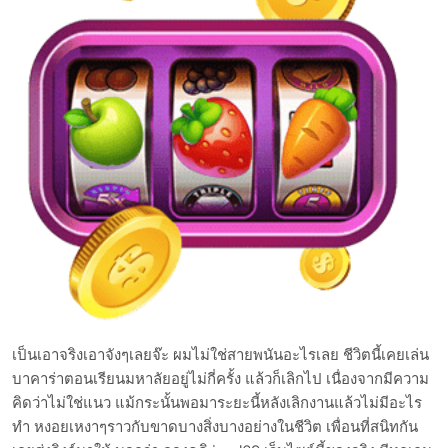
เป็นเอาจริงเอาจังๆเลยจ๊ะ ผมไม่ใช่สายพนันอะไรเลย ชีวิตนี้เคยเล่น
บาคาร่าตอนเรียนมหาลัยอยู่ไม่กี่ครั้ง แล้วก็เลิกไป เนื่องจากมีความ
คิดว่าไม่ใช่แนว แม้กระนั้นพอมาระยะนี้หลังเลิกงานแล้วไม่มีอะไร
ทำ หงอยเหงาๆราวกับขาดบางสิ่งบางอย่างในชีวิต เพื่อนที่สนิทกัน