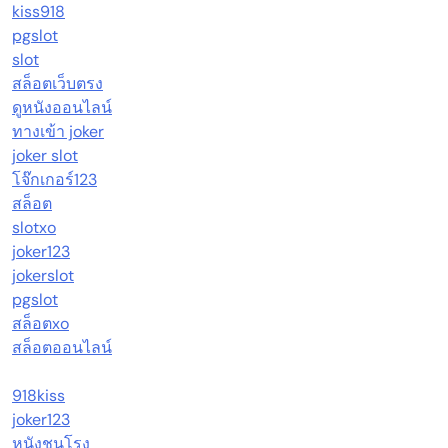
kiss918
pgslot
slot
สล็อตเว็บตรง
ดูหนังออนไลน์
ทางเข้า joker
joker slot
โจ๊กเกอร์123
สล็อต
slotxo
joker123
jokerslot
pgslot
สล็อตxo
สล็อตออนไลน์
918kiss
joker123
หนังชนโรง