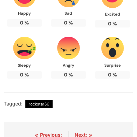
Happy
Sad
Excited
0
%
0
%
0
%
Sleepy
Angry
Surprise
0
%
0
%
0
%
Tagged:
rockstar66
แนะแนว
Previous:
Next: