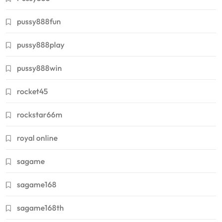
pussy888fun
pussy888play
pussy888win
rocket45
rockstar66m
royal online
sagame
sagame168
sagame168th