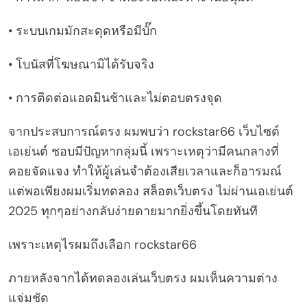
• ระบบเกมมักสะดุดหรือมีบั๊ก
• โบนัสที่โฆษณามิได้รับจริง
• การติดต่อแอดมินช้าและไม่ตอบตรงจุด
จากประสบการณ์ตรง ผมพบว่า rockstar66 เว็บไซต์
เอเย่นต์ ชอบมีปัญหากลุ่มนี้ เพราะเหตุว่ามีคนกลางที่
คอยจัดแจง ทำให้ผู้เล่นจำต้องเสียเวลาและก็อารมณ์
แต่พอเพียงผมเริ่มทดลอง สล็อตเว็บตรง ไม่ผ่านเอเย่นต์
2025 ทุกๆอย่างกลับง่ายดายมากยิ่งขึ้นโดยทันที
เพราะเหตุไรผมถึงเลือก rockstar66
ภายหลังจากได้ทดลองเล่นเว็บตรง ผมเห็นความต่าง
แจ่มชัด