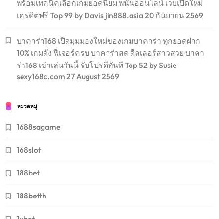
พร้อมเทคนิคเลือกเกมยอดนิยม พนันออนไลน์ เว็บเปิดใหม่
เครดิตฟรี Top 99 by Davis jin888.asia 20 กันยายน 2569
บาคาร่า168 เปิดมุมมองใหม่ของเกมบาคาร่า ทุกยอดฝาก
10% เกมดัง ฟีเจอร์ครบ บาคาร่าสด ดีลเลอร์สาวสวย บาคา
ร่า168 เข้าเล่นวันนี้ รับโปรดีทันที Top 52 by Susie
sexy168c.com 27 August 2569
หมวดหมู่
1688sagame
168slot
188bet
188betth
1xbet