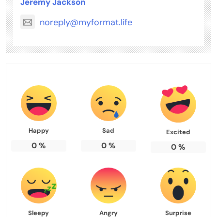
Jeremy Jackson
noreply@myformat.life
Happy
Sad
Excited
0
%
0
%
0
%
Sleepy
Angry
Surprise