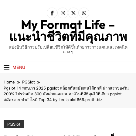
Skip
to
content
My Format Life –
แนะนำชีวิตที่มีคุณภาพ
แบ่งปันวิธีการปรับเปลี่ยนชีวิตให้ดีขึ้นด้วยการวางแผนและเทคนิค
ต่าง ๆ
MENU
Home
PGSlot
Pgslot 14 พฤษภา 2025 pgslot สล็อตทันสมัยเล่นได้ทุกที่ ฝากแรกของวัน
200% โปรวันเกิด 300 คัดค่ายและเกมคาสิโนที่ดีที่สุดไว้ที่เดียว pgslot
สมัครง่าย ทำกำไรดี Top 34 by Leola alot666.proth.biz
PGSlot