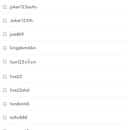
joker123auto
Joker123th
juad69
kingdom66n
lion123สล็อต
live22
live22slot
london45
lotto888