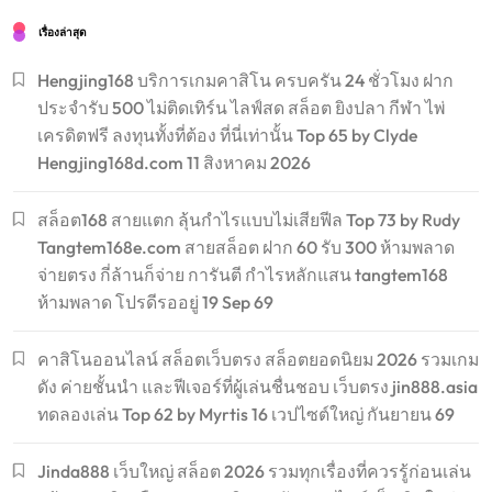
เรื่องล่าสุด
Hengjing168 บริการเกมคาสิโน ครบครัน 24 ชั่วโมง ฝาก
ประจำรับ 500 ไม่ติดเทิร์น ไลฟ์สด สล็อต ยิงปลา กีฬา ไพ่
เครดิตฟรี ลงทุนทั้งที่ต้อง ที่นี่เท่านั้น Top 65 by Clyde
Hengjing168d.com 11 สิงหาคม 2026
สล็อต168 สายแตก ลุ้นกำไรแบบไม่เสียฟีล Top 73 by Rudy
Tangtem168e.com สายสล็อต ฝาก 60 รับ 300 ห้ามพลาด
จ่ายตรง กี่ล้านก็จ่าย การันตี กำไรหลักแสน tangtem168
ห้ามพลาด โปรดีรออยู่ 19 Sep 69
คาสิโนออนไลน์ สล็อตเว็บตรง สล็อตยอดนิยม 2026 รวมเกม
ดัง ค่ายชั้นนำ และฟีเจอร์ที่ผู้เล่นชื่นชอบ เว็บตรง jin888.asia
ทดลองเล่น Top 62 by Myrtis 16 เวปไซต์ใหญ่ กันยายน 69
Jinda888 เว็บใหญ่ สล็อต 2026 รวมทุกเรื่องที่ควรรู้ก่อนเล่น