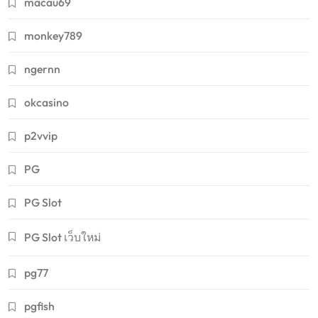
macau69
monkey789
ngernn
okcasino
p2vvip
PG
PG Slot
PG Slot เว็บใหม่
pg77
pgfish