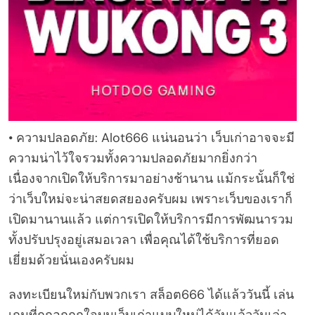
• ความปลอดภัย: Alot666 แน่นอนว่า เว็บเก่าอาจจะมี
ความน่าไว้ใจรวมทั้งความปลอดภัยมากยิ่งกว่า
เนื่องจากเปิดให้บริการมาอย่างช้านาน แม้กระนั้นก็ใช่
ว่าเว็บใหม่จะน่าสยดสยองครับผม เพราะเว็บของเราก็
เปิดมานานแล้ว แต่การเปิดให้บริการมีการพัฒนารวม
ทั้งปรับปรุงอยู่เสมอเวลา เพื่อคุณได้ใช้บริการที่ยอด
เยี่ยมด้วยนั่นเองครับผม
ลงทะเบียนใหม่กับพวกเรา สล็อต666 ได้แล้ววันนี้ เล่น