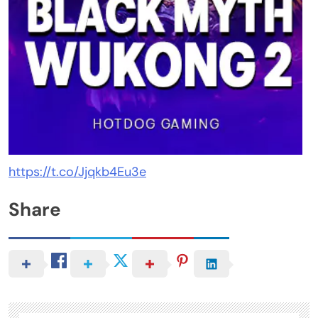
https://t.co/Jjqkb4Eu3e
Share