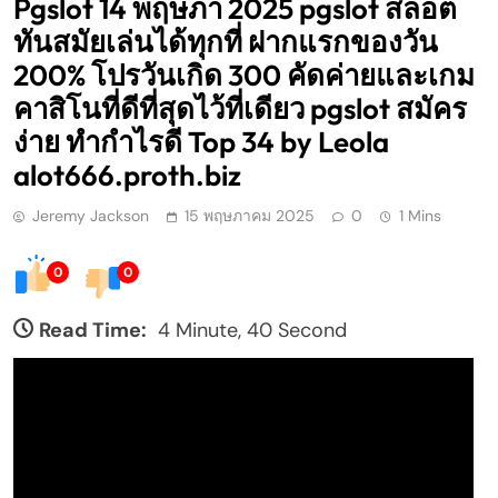
Pgslot 14 พฤษภา 2025 pgslot สล็อต
ทันสมัยเล่นได้ทุกที่ ฝากแรกของวัน
200% โปรวันเกิด 300 คัดค่ายและเกม
คาสิโนที่ดีที่สุดไว้ที่เดียว pgslot สมัคร
ง่าย ทำกำไรดี Top 34 by Leola
alot666.proth.biz
Jeremy Jackson
15 พฤษภาคม 2025
0
1 Mins
0
0
Read Time:
4 Minute, 40 Second