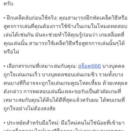
ครับ
• ฝึกเคล็ดลับก่อนใช้จริง: คุณสามารถฝึกหัดเคล็ดวิธีหรือ
สูตรการเล่นที่คุณต้องการใช้ข้างในเกมในโหมดทดสอบ
เล่นได้เช่นกัน มันจะช่วยทำให้คุณรู้ก่อนว่า เกมสล็อตที่
คุณเล่นนั้น สามารถใช้เคล็ดวิธีหรือสูตรการเล่นนั้นๆได้
หรือไม่
• เลือกสรรเกมที่เหมาะสมกับคุณ:
สล็อต666
บางบุคคล
ถูกใจเล่นเกมเร็ว บางบุคคลชอบเล่นเกมชิว รวมทั้งบาง
คนบางทีก็อาจจะถูกใจเล่นเกมคูณโหดเหี้ยม ด้วยเหตุผล
ดังกล่าว การทดสอบเล่นนี่แหละขอรับเป็นตัวคัดเกมที่
เหมาะสมกับคุณได้ดิบได้ดีที่สุดแล้วครับผม ได้พบเกมที่
ถูกใจอย่างไม่ต้องสงสัย
• ประหยัดสำหรับมือใหม่: มือใหม่คนไม่ใช่น้อยที่เข้ามา