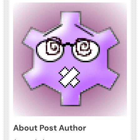
About Post Author