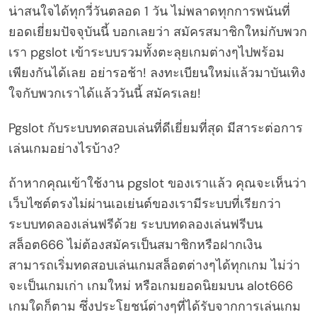
น่าสนใจได้ทุกวี่วันตลอด 1 วัน ไม่พลาดทุกการพนันที่
ยอดเยี่ยมปัจจุบันนี้ บอกเลยว่า สมัครสมาชิกใหม่กับพวก
เรา pgslot เข้าระบบรวมทั้งตะลุยเกมต่างๆไปพร้อม
เพียงกันได้เลย อย่ารอช้า! ลงทะเบียนใหม่แล้วมาบันเทิง
ใจกับพวกเราได้แล้ววันนี้ สมัครเลย!
Pgslot กับระบบทดสอบเล่นที่ดีเยี่ยมที่สุด มีสาระต่อการ
เล่นเกมอย่างไรบ้าง?
ถ้าหากคุณเข้าใช้งาน pgslot ของเราแล้ว คุณจะเห็นว่า
เว็บไซต์ตรงไม่ผ่านเอเย่นต์ของเรามีระบบที่เรียกว่า
ระบบทดลองเล่นฟรีด้วย ระบบทดลองเล่นฟรีบน
สล็อต666 ไม่ต้องสมัครเป็นสมาชิกหรือฝากเงิน
สามารถเริ่มทดสอบเล่นเกมสล็อตต่างๆได้ทุกเกม ไม่ว่า
จะเป็นเกมเก่า เกมใหม่ หรือเกมยอดนิยมบน alot666
เกมใดก็ตาม ซึ่งประโยชน์ต่างๆที่ได้รับจากการเล่นเกม