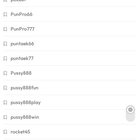
PunPro66
PunPro777
puntaek66
puntaek77
Pussy888
pussy888fun
pussy888play
pussy888win
rocket45