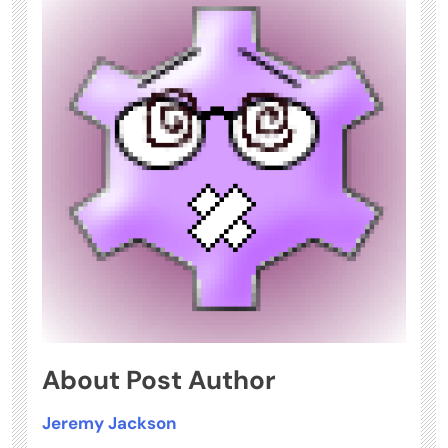
About Post Author
Jeremy Jackson