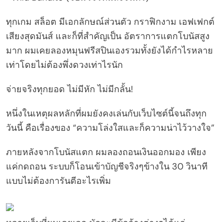
ทุกเกม สล็อต มีเอกลักษณ์ส่วนตัว กราฟิกงาม เอฟเฟกต์
เสียงสุดมันส์ และก็ที่สำคัญเป็น อัตราการแตกโบนัสสูง
มาก ผมเคยลองหมุนฟรีสปินเองรวมทั้งยังได้กำไรหลาย
เท่าโดยไม่ต้องพึ่งดวงเท่าไรนัก
จ่ายจริงทุกยอด ไม่มีหัก ไม่มีกลั้น!
หนึ่งในเหตุผลหลักที่ผมยังคงเล่นกับเว็บไซต์นี้จนถึงทุก
วันนี้ คือเรื่องของ “ความโล่งใสและก็ความน่าไว้วางใจ”
ภายหลังจากโบนัสแตก ผมลองถอนเงินออกมอง เพียง
แค่กดถอน ระบบก็โอนเข้าบัญชีจริงๆข้างใน 30 วินาที
แบบไม่ต้องการันตีอะไรเพิ่ม