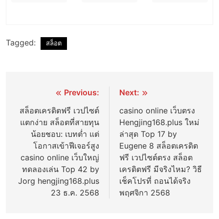
Tagged:
สล็อต
แนะแนว
Previous:
Next:
เรื่อง
สล็อตเครดิตฟรี เวปไซต์
casino online เว็บตรง
แตกง่าย สล็อตที่สายทุน
Hengjing168.plus ใหม่
น้อยชอบ: เบทต่ำ แต่
ล่าสุด Top 17 by
โอกาสเข้าฟีเจอร์สูง
Eugene 8 สล็อตเครดิต
casino online เว็บใหญ่
ฟรี เวปไซต์ตรง สล็อต
ทดลองเล่น Top 42 by
เครดิตฟรี มีจริงไหม? วิธี
Jorg hengjing168.plus
เช็คโปรที่ ถอนได้จริง
23 ธ.ค. 2568
พฤศจิกา 2568