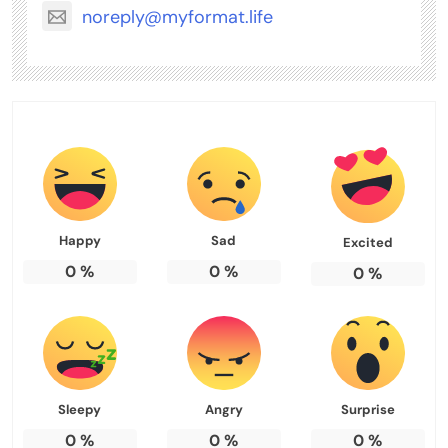
noreply@myformat.life
Happy
Sad
Excited
0
%
0
%
0
%
Sleepy
Angry
Surprise
0
%
0
%
0
%