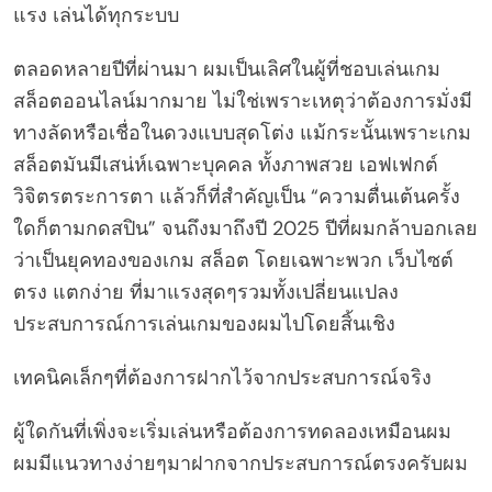
แรง เล่นได้ทุกระบบ
ตลอดหลายปีที่ผ่านมา ผมเป็นเลิศในผู้ที่ชอบเล่นเกม
สล็อตออนไลน์มากมาย ไม่ใช่เพราะเหตุว่าต้องการมั่งมี
ทางลัดหรือเชื่อในดวงแบบสุดโต่ง แม้กระนั้นเพราะเกม
สล็อตมันมีเสน่ห์เฉพาะบุคคล ทั้งภาพสวย เอฟเฟกต์
วิจิตรตระการตา แล้วก็ที่สำคัญเป็น “ความตื่นเต้นครั้ง
ใดก็ตามกดสปิน” จนถึงมาถึงปี 2025 ปีที่ผมกล้าบอกเลย
ว่าเป็นยุคทองของเกม สล็อต โดยเฉพาะพวก เว็บไซต์
ตรง แตกง่าย ที่มาแรงสุดๆรวมทั้งเปลี่ยนแปลง
ประสบการณ์การเล่นเกมของผมไปโดยสิ้นเชิง
เทคนิคเล็กๆที่ต้องการฝากไว้จากประสบการณ์จริง
ผู้ใดกันที่เพิ่งจะเริ่มเล่นหรือต้องการทดลองเหมือนผม
ผมมีแนวทางง่ายๆมาฝากจากประสบการณ์ตรงครับผม