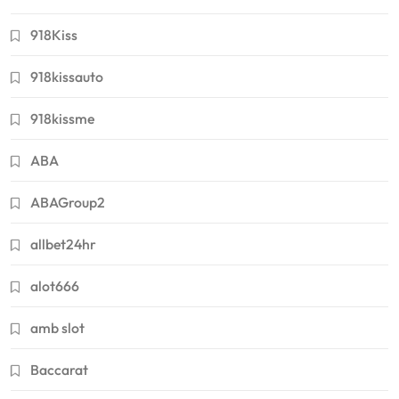
918Kiss
918kissauto
918kissme
ABA
ABAGroup2
allbet24hr
alot666
amb slot
Baccarat