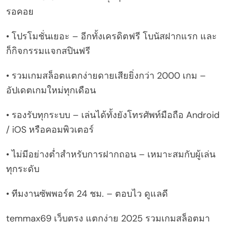
รอคอย
• โปรโมชั่นเยอะ – อีกทั้งเครดิตฟรี โบนัสฝากแรก และ
ก็กิจกรรมแจกสปินฟรี
• รวมเกมสล็อตแตกง่ายดายเสียยิ่งกว่า 2000 เกม –
อัปเดตเกมใหม่ทุกเดือน
• รองรับทุกระบบ – เล่นได้ทั้งยังโทรศัพท์มือถือ Android
/ iOS หรือคอมพิวเตอร์
• ไม่มีอย่างต่ำสำหรับการฝากถอน – เหมาะสมกับผู้เล่น
ทุกระดับ
• ทีมงานซัพพอร์ต 24 ชม. – ตอบไว ดูแลดี
temmax69 เว็บตรง แตกง่าย 2025 รวมเกมสล็อตมา