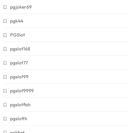
pgjoker69
pgk44
PGSlot
pgslot168
pgslot77
pgslot99
pgslot9999
pgslotfish
pgslotth
pokbet