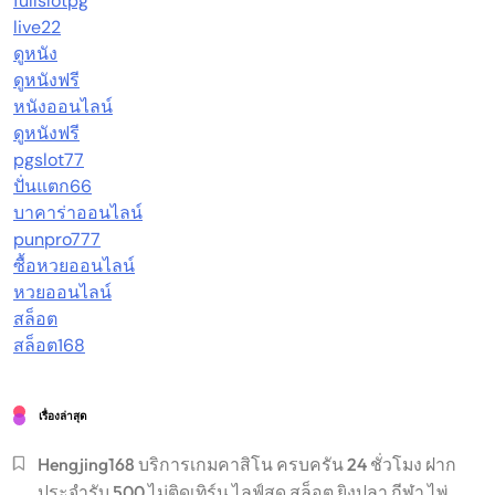
fullslotpg
live22
ดูหนัง
ดูหนังฟรี
หนังออนไลน์
ดูหนังฟรี
pgslot77
ปั่นแตก66
บาคาร่าออนไลน์
punpro777
ซื้อหวยออนไลน์
หวยออนไลน์
สล็อต
สล็อต168
เรื่องล่าสุด
Hengjing168 บริการเกมคาสิโน ครบครัน 24 ชั่วโมง ฝาก
ประจำรับ 500 ไม่ติดเทิร์น ไลฟ์สด สล็อต ยิงปลา กีฬา ไพ่