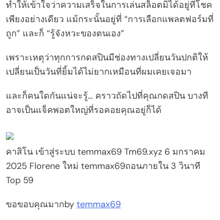
ทำให้เข้าใจว่าความเสร็จในการเล่นสล็อตมิได้อยู่ที่โชค
เพียงอย่างเดียว แม้กระนั้นอยู่ที่ “การเลือกแพลตฟอร์มที่
ถูก” และก็ “รู้จังหวะของตนเอง”
เพราะเหตุว่าทุกการกดสปินมีช่องทางเปลี่ยนวันปกติให้
เปลี่ยนเป็นวันที่ยิ้มได้ไม่ยากเหมือนที่ผมเคยเจอมา
และก็คนใดกันแน่จะรู้… คราวถัดไปที่คุณกดสปิน บางที
อาจเป็นแจ็คพอตใหญ่ที่รอคอยคุณอยู่ก็ได้
คาสิโน เข้าสู่ระบบ temmax69 Tm69.xyz 6 มกราคม
2025 Florene ใหม่ temmax69ถอนภายใน 3 วินาที
Top 59
ขอขอบคุณมากby
temmax69