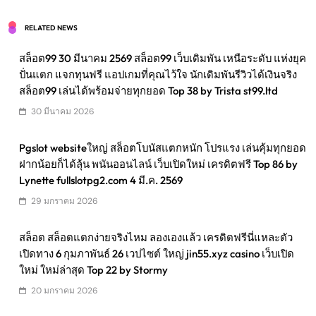
RELATED NEWS
สล็อต99 30 มีนาคม 2569 สล็อต99 เว็บเดิมพัน เหนือระดับ แห่งยุค
ปั่นแตก แจกทุนฟรี แอปเกมที่คุณไว้ใจ นักเดิมพันรีวิวได้เงินจริง
สล็อต99 เล่นได้พร้อมจ่ายทุกยอด Top 38 by Trista st99.ltd
30 มีนาคม 2026
Pgslot websiteใหญ่ สล็อตโบนัสแตกหนัก โปรแรง เล่นคุ้มทุกยอด
ฝากน้อยก็ได้ลุ้น พนันออนไลน์ เว็บเปิดใหม่ เครดิตฟรี Top 86 by
Lynette fullslotpg2.com 4 มี.ค. 2569
29 มกราคม 2026
สล็อต สล็อตแตกง่ายจริงไหม ลองเองแล้ว เครดิตฟรีนี่แหละตัว
เปิดทาง 6 กุมภาพันธ์ 26 เวปไซต์ ใหญ่ jin55.xyz casino เว็บเปิด
ใหม่ ใหม่ล่าสุด Top 22 by Stormy
20 มกราคม 2026