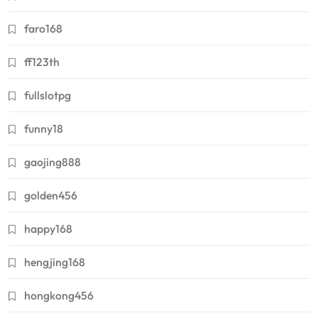
faro168
ff123th
fullslotpg
funny18
gaojing888
golden456
happy168
hengjing168
hongkong456