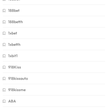
188bet
188betth
1xbet
1xbetth
1xbit1
918Kiss
918kissauto
918kissme
ABA