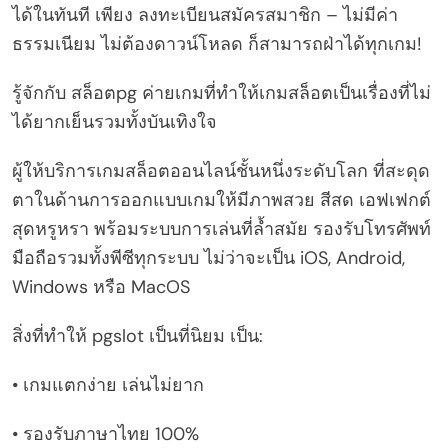
ได้ในทันที เพียง ลงทะเบียนสมัครสมาชิก – ไม่มีค่า
ธรรมเนียม ไม่ต้องดาวน์โหลด ก็สามารถฝ่าได้ทุกเกม!
รู้จักกับ สล็อตpg ค่ายเกมที่ทำให้เกมสล็อตเป็นเรื่องที่ไม่
ได้ยากเย็นรวมทั้งบันเทิงใจ
ผู้ให้บริการเกมสล็อตออนไลน์ชั้นหนึ่งระดับโลก ที่สะดุด
ตาในด้านการออกแบบเกมให้มีภาพสวย สีสด เอฟเฟกต์
สุดหรูหรา พร้อมระบบการเล่นที่ล้ำสมัย รองรับโทรศัพท์
มือถือรวมทั้งพีซีทุกระบบ ไม่ว่าจะเป็น iOS, Android,
Windows หรือ MacOS
สิ่งที่ทำให้ pgslot เป็นที่นิยม เป็น:
• เกมแตกง่าย เล่นไม่ยาก
• รองรับภาษาไทย 100%