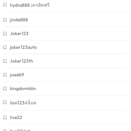
hydra888 เครดิตฟรี
jinda888
Joker123
joker123auto
Joker123th
juad69
kingdom66n
lion123สล็อต
live22