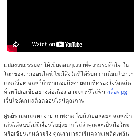
แปลงวันธรรมดาให้เป็นตอนๆเวลาที่ความระทึกใจ ใน
โลกของเกมออนไลน์ ไม่มีสิ่งใดที่ได้รับความนิยมไปกว่า
เกมสล็อต และก็ถ้าหากเอ่ยถึงค่ายเกมที่ครองใจนักเล่น
ทั่วทวีปเอเชียอย่างต่อเนื่อง อาจจะหนีไม่พ้น
สล็อตpg
เว็บไซต์เกมสล็อตออนไลน์คุณภาพ
ศูนย์รวมเกมแตกง่าย ภาพงาม โบนัสเยอะแยะ และเข้า
เล่นได้แบบไม่มีเงื่อนไขยุ่งยาก ไม่ว่าคุณจะเป็นมือใหม่
หรือเซียนเกมตัวจริง คุณสามารถเริ่มความเพลิดเพลิน