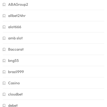
ABAGroup2
allbet24hr
alot666
amb slot
Baccarat
bng55
brazil999
Casino
cloudbet
debet