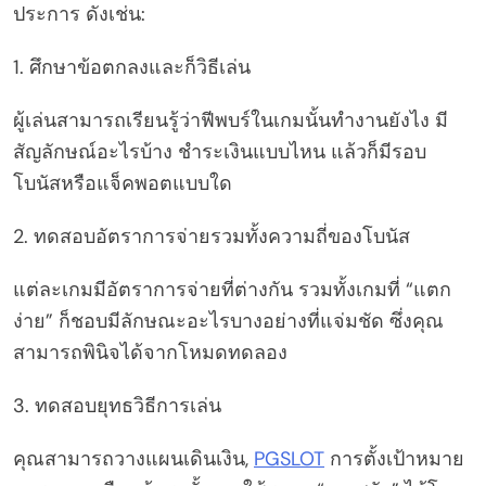
ประการ ดังเช่น:
1. ศึกษาข้อตกลงและก็วิธีเล่น
ผู้เล่นสามารถเรียนรู้ว่าฟีพบร์ในเกมนั้นทำงานยังไง มี
สัญลักษณ์อะไรบ้าง ชำระเงินแบบไหน แล้วก็มีรอบ
โบนัสหรือแจ็คพอตแบบใด
2. ทดสอบอัตราการจ่ายรวมทั้งความถี่ของโบนัส
แต่ละเกมมีอัตราการจ่ายที่ต่างกัน รวมทั้งเกมที่ “แตก
ง่าย” ก็ชอบมีลักษณะอะไรบางอย่างที่แจ่มชัด ซึ่งคุณ
สามารถพินิจได้จากโหมดทดลอง
3. ทดสอบยุทธวิธีการเล่น
คุณสามารถวางแผนเดินเงิน,
PGSLOT
การตั้งเป้าหมาย