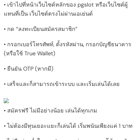
• เข้าไปที่หน้าเว็บไซต์หลักของ pgslot หรือเว็บไซต์ผู้
แทนที่เป็น เว็บไซต์ตรงไม่ผ่านเอเย่นต์
• กด “ลงทะเบียนสมัครสมาชิก”
• กรอกเบอร์โทรศัพท์, ตั้งรหัสผ่าน, กรอกบัญชีธนาคาร
(หรือใช้ True Wallet)
• ยืนยัน OTP (หากมี)
• เสร็จและก็สามารถเข้าระบบ และเริ่มเล่นได้เลย
• สมัครฟรี ไม่มีอย่างน้อย เล่นได้ทุกเกม
• ไม่ต้องมีทุนเยอะแยะก็เล่นได้ เริ่มพนันเพียงแค่ 1 บาท