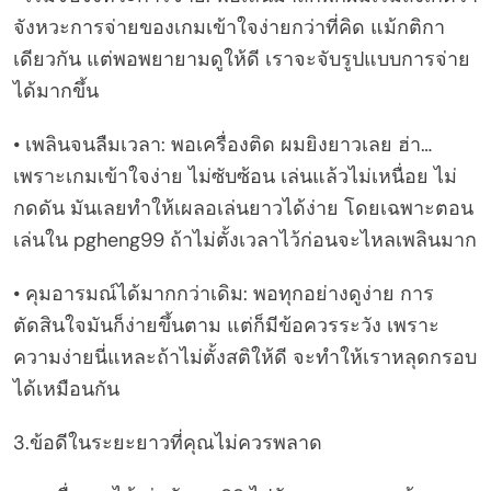
จังหวะการจ่ายของเกมเข้าใจง่ายกว่าที่คิด แม้กติกา
เดียวกัน แต่พอพยายามดูให้ดี เราจะจับรูปแบบการจ่าย
ได้มากขึ้น
• เพลินจนลืมเวลา: พอเครื่องติด ผมยิงยาวเลย ฮ่า…
เพราะเกมเข้าใจง่าย ไม่ซับซ้อน เล่นแล้วไม่เหนื่อย ไม่
กดดัน มันเลยทำให้เผลอเล่นยาวได้ง่าย โดยเฉพาะตอน
เล่นใน pgheng99 ถ้าไม่ตั้งเวลาไว้ก่อนจะไหลเพลินมาก
• คุมอารมณ์ได้มากกว่าเดิม: พอทุกอย่างดูง่าย การ
ตัดสินใจมันก็ง่ายขึ้นตาม แต่ก็มีข้อควรระวัง เพราะ
ความง่ายนี่แหละถ้าไม่ตั้งสติให้ดี จะทำให้เราหลุดกรอบ
ได้เหมือนกัน
3.ข้อดีในระยะยาวที่คุณไม่ควรพลาด