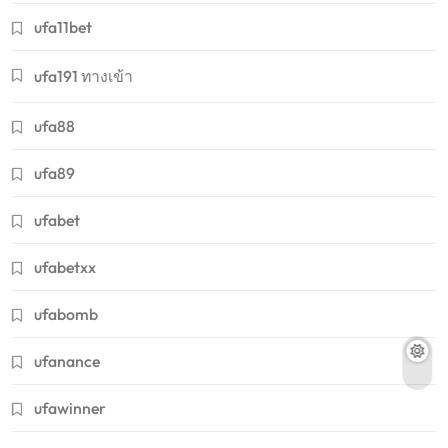
ufa11bet
ufa191 ทางเข้า
ufa88
ufa89
ufabet
ufabetxx
ufabomb
ufanance
ufawinner