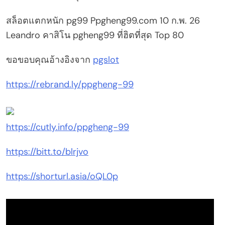
สล็อตแตกหนัก pg99 Ppgheng99.com 10 ก.พ. 26
Leandro คาสิโน pgheng99 ที่ฮิตที่สุด Top 80
ขอขอบคุณอ้างอิงจาก
pgslot
https://rebrand.ly/ppgheng-99
https://cutly.info/ppgheng-99
https://bitt.to/blrjvo
https://shorturl.asia/oQL0p