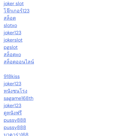
joker slot
โจ๊กเกอร์123
สล็อต
slotxo
joker123
jokerslot
pgslot
สล็อตxo
สล็อตออนไลน์
918kiss
joker123
หนังชนโรง
sagame168th
joker123
ดูหนังฟรี
pussy888
pussy888
บาคาร่า168