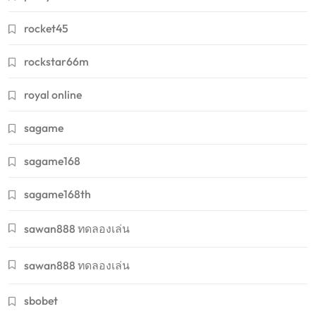
rocket45
rockstar66m
royal online
sagame
sagame168
sagame168th
sawan888 ทดลองเล่น
sawan888 ทดลองเล่น
sbobet