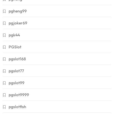
pgheng99
pgjoker69
pgk44
PGSlot
pgslot168
pgslot77
pgslot99
pgslot9999
pgslotfish