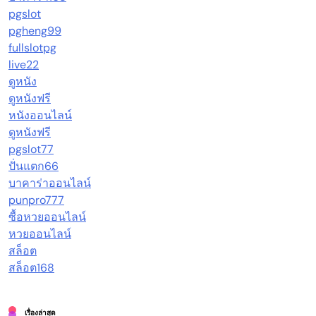
pgslot
pgheng99
fullslotpg
live22
ดูหนัง
ดูหนังฟรี
หนังออนไลน์
ดูหนังฟรี
pgslot77
ปั่นแตก66
บาคาร่าออนไลน์
punpro777
ซื้อหวยออนไลน์
หวยออนไลน์
สล็อต
สล็อต168
เรื่องล่าสุด