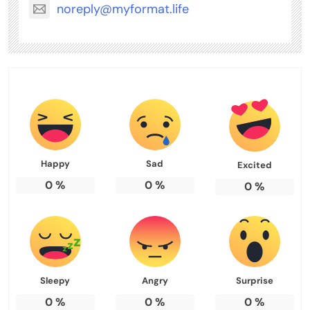
noreply@myformat.life
Happy
Sad
Excited
0
%
0
%
0
%
Sleepy
Angry
Surprise
0
%
0
%
0
%