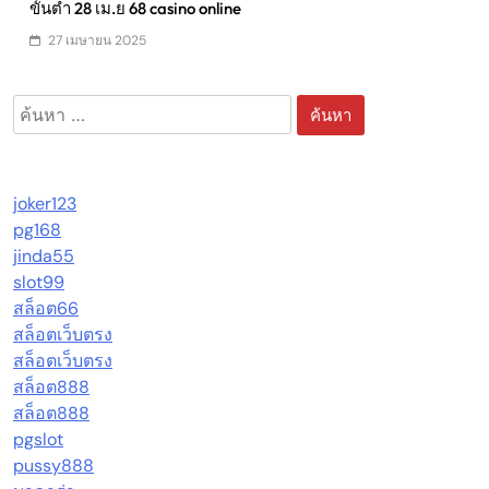
ขั้นต่ำ 28 เม.ย 68 casino online
27 เมษายน 2025
ค้นหา
สำหรับ:
joker123
pg168
jinda55
slot99
สล็อต66
สล็อตเว็บตรง
สล็อตเว็บตรง
สล็อต888
สล็อต888
pgslot
pussy888