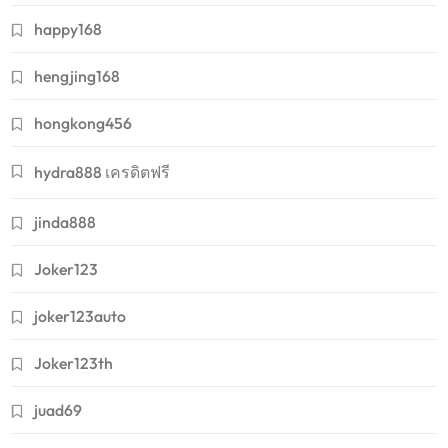
happy168
hengjing168
hongkong456
hydra888 เครดิตฟรี
jinda888
Joker123
joker123auto
Joker123th
juad69