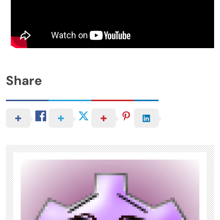
Share