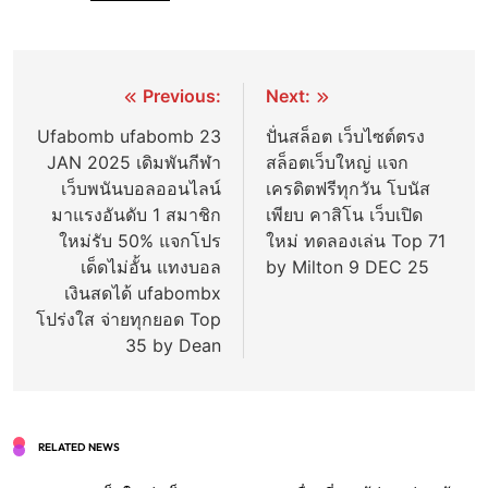
แนะแนว
Previous:
Next:
เรื่อง
Ufabomb ufabomb 23
ปั่นสล็อต เว็บไซต์ตรง
JAN 2025 เดิมพันกีฬา
สล็อตเว็บใหญ่ แจก
เว็บพนันบอลออนไลน์
เครดิตฟรีทุกวัน โบนัส
มาแรงอันดับ 1 สมาชิก
เพียบ คาสิโน เว็บเปิด
ใหม่รับ 50% แจกโปร
ใหม่ ทดลองเล่น Top 71
เด็ดไม่อั้น แทงบอล
by Milton 9 DEC 25
เงินสดได้ ufabombx
โปร่งใส จ่ายทุกยอด Top
35 by Dean
RELATED NEWS