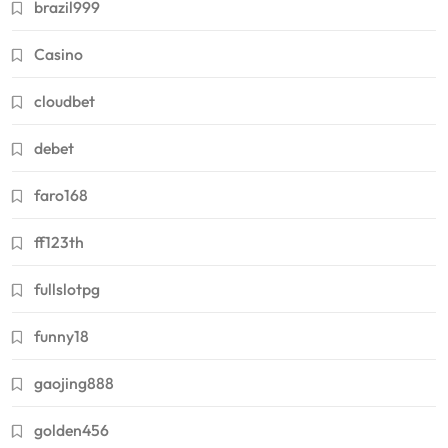
brazil999
Casino
cloudbet
debet
faro168
ff123th
fullslotpg
funny18
gaojing888
golden456