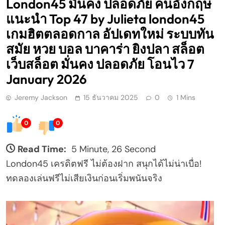
London45 มั่นคง ปลอดภัย คนอังกฤษ
แนะนำ Top 47 by Julieta london45
เกมฮิตตลอดกาล อัปเดทใหม่ ระบบทัน
สมัย หวย บอล บาคาร่า ยิงปลา สล็อต
เว็บสล็อต มั่นคง ปลอดภัย โอนไว 7
January 2026
Jeremy Jackson
15 ธันวาคม 2025
0
1 Mins
0
0
Read Time:
5 Minute, 26 Second
London45 เครดิตฟรี ไม่ต้องฝาก สนุกได้ไม่น่าเบื่อ!
ทดลองเล่นฟรีไม่เสียเงินก่อนเริ่มพนันจริง