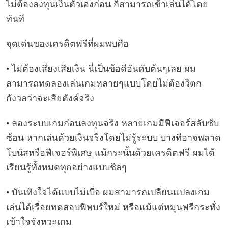
ไม่ต้องลงทุนเงินตัวเองก่อน ก็สามารถเข้าเล่นได้โดย
ทันที
จุดเด่นของเครดิตฟรีที่ผมพบคือ
• ไม่ต้องเสี่ยงเสียเงิน นี่เป็นข้อดีอันดับต้นๆเลย ผม
สามารถทดลองเล่นเกมหลายๆแบบโดยไม่ต้องวิตก
กังวลว่าจะเสียตังค์จริง
• ลองระบบเกมก่อนลงทุนจริง หลายเกมมีฟีเจอร์สลับซับ
ซ้อน หากเล่นด้วยเงินจริงโดยไม่รู้ระบบ บางทีอาจพลาด
โบนัสหรือฟีเจอร์พิเศษ แม้กระนั้นด้วยเครดิตฟรี ผมได้
เรียนรู้ทั้งหมดทุกอย่างแบบชิลๆ
• บันเทิงใจได้แบบไม่เบื่อ ผมสามารถเปลี่ยนแปลงเกม
เล่นได้เรื่อยทดสอบฟีพบร์ใหม่ หรือแม้แต่หมุนฟรีกระทั่ง
เข้าใจจังหวะเกม