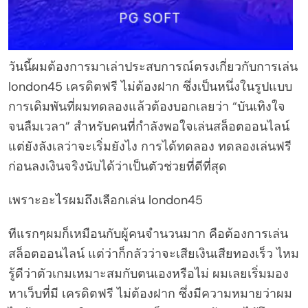
วันนี้ผมต้องการมาเล่าประสบการณ์ตรงเกี่ยวกับการเล่น
london45 เครดิตฟรี ไม่ต้องฝาก ซึ่งเป็นหนึ่งในรูปแบบ
การเดิมพันที่ผมทดลองแล้วต้องบอกเลยว่า “บันเทิงใจ
จนลืมเวลา” สำหรับคนที่กำลังพอใจเล่นสล็อตออนไลน์
แต่ยังลังเลว่าจะเริ่มยังไง การได้ทดลอง ทดลองเล่นฟรี
ก่อนลงเงินจริงนับได้ว่าเป็นตัวช่วยที่ดีที่สุด
เพราะอะไรผมถึงเลือกเล่น london45
ทีแรกๆผมก็เหมือนกับผู้คนจำนวนมาก คือต้องการเล่น
สล็อตออนไลน์ แต่ว่าก็กลัวว่าจะเสียเงินเสียทองเร็ว ไหม
รู้ดีว่าตัวเกมเหมาะสมกับตนเองหรือไม่ ผมเลยเริ่มมอง
หาเว็บที่มี เครดิตฟรี ไม่ต้องฝาก ซึ่งมีความหมายว่าผม