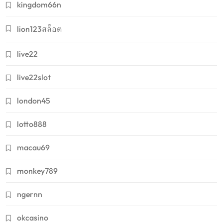
kingdom66n
lion123สล็อต
live22
live22slot
london45
lotto888
macau69
monkey789
ngernn
okcasino