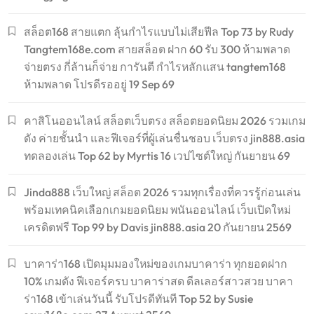
สล็อต168 สายแตก ลุ้นกำไรแบบไม่เสียฟีล Top 73 by Rudy
Tangtem168e.com สายสล็อต ฝาก 60 รับ 300 ห้ามพลาด
จ่ายตรง กี่ล้านก็จ่าย การันตี กำไรหลักแสน tangtem168
ห้ามพลาด โปรดีรออยู่ 19 Sep 69
คาสิโนออนไลน์ สล็อตเว็บตรง สล็อตยอดนิยม 2026 รวมเกม
ดัง ค่ายชั้นนำ และฟีเจอร์ที่ผู้เล่นชื่นชอบ เว็บตรง jin888.asia
ทดลองเล่น Top 62 by Myrtis 16 เวปไซต์ใหญ่ กันยายน 69
Jinda888 เว็บใหญ่ สล็อต 2026 รวมทุกเรื่องที่ควรรู้ก่อนเล่น
พร้อมเทคนิคเลือกเกมยอดนิยม พนันออนไลน์ เว็บเปิดใหม่
เครดิตฟรี Top 99 by Davis jin888.asia 20 กันยายน 2569
บาคาร่า168 เปิดมุมมองใหม่ของเกมบาคาร่า ทุกยอดฝาก
10% เกมดัง ฟีเจอร์ครบ บาคาร่าสด ดีลเลอร์สาวสวย บาคา
ร่า168 เข้าเล่นวันนี้ รับโปรดีทันที Top 52 by Susie