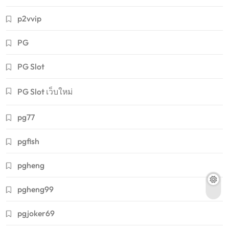
p2vvip
PG
PG Slot
PG Slot เว็บใหม่
pg77
pgfish
pgheng
pgheng99
pgjoker69