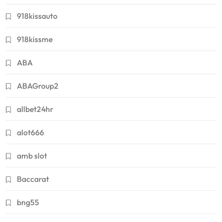
918kissauto
918kissme
ABA
ABAGroup2
allbet24hr
alot666
amb slot
Baccarat
bng55