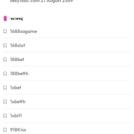
sexy168c.com 27 August 2569
หมวดหมู่
1688sagame
168slot
188bet
188betth
1xbet
1xbetth
1xbit1
918Kiss