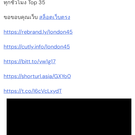
ทุกชั่วโมง Top 35
ขอขอบคุณเว็บ
สล็อตเว็บตรง
https://rebrand.ly/london45
https://cutly.info/london45
https://bitt.to/vw1g17
https://shorturl.asia/GXYo0
https://t.co/l6cVcLxydT