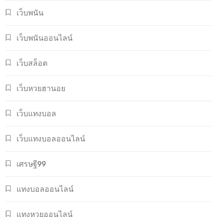
เว็บพนัน
เว็บพนันออนไลน์
เว็บสล็อต
เว็บหวยฮานอย
เว็บแทงบอล
เว็บแทงบอลออนไลน์
เศรษฐี99
แทงบอลออนไลน์
แทงหวยออนไลน์