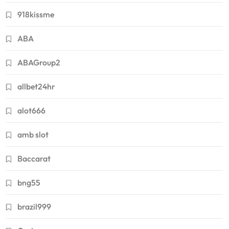
918kissme
ABA
ABAGroup2
allbet24hr
alot666
amb slot
Baccarat
bng55
brazil999