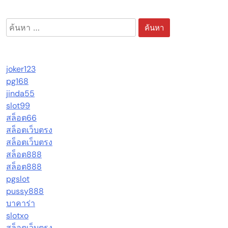
Top 70 by Tyrone
ค้นหา
ssgame666 12 มกรา 69
สำหรับ:
joker123
pg168
jinda55
slot99
สล็อต66
สล็อตเว็บตรง
สล็อตเว็บตรง
สล็อต888
สล็อต888
pgslot
pussy888
บาคาร่า
slotxo
สล็อตเว็บตรง