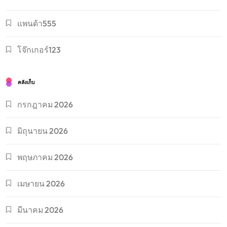
แพนด้า555
โจ๊กเกอร์123
คลังเก็บ
กรกฎาคม 2026
มิถุนายน 2026
พฤษภาคม 2026
เมษายน 2026
มีนาคม 2026