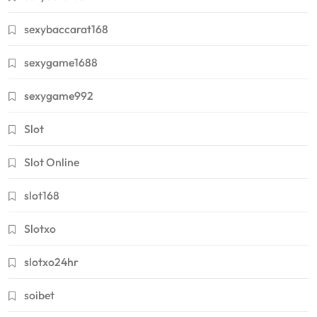
sexybaccarat168
sexygame1688
sexygame992
Slot
Slot Online
slot168
Slotxo
slotxo24hr
soibet