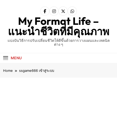
Skip
to
content
My Format Life –
แนะนำชีวิตที่มีคุณภาพ
แบ่งปันวิธีการปรับเปลี่ยนชีวิตให้ดีขึ้นด้วยการวางแผนและเทคนิค
ต่าง ๆ
MENU
Home
ssgame666 เข้าสู่ระบบ