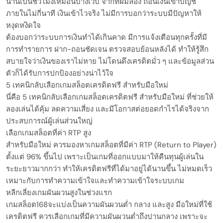
นานเป็นชั่วโมงเหมือนบางเว็บ จากที่ผมลอง ถอนเงินเข้าบัญชี
ภายในไม่กี่นาที เงินเข้าไวจริง ไม่มีการบอกว่าระบบมีปัญหาให้
หงุดหงิดใจ
ต้องบอกว่าระบบการเงินทำได้เกินคาด มีการแจ้งเตือนทุกครั้งที่มี
การทำรายการ ฝาก-ถอนชัดเจน ตรวจสอบย้อนหลังได้ ทำให้รู้สึก
สบายใจว่าเงินของเราไม่หาย ไม่โดนดึงเครดิตมั่ว ๆ และข้อมูลส่วน
ตัวก็ได้รับการปกป้องอย่างน่าไว้ใจ
5 เทคนิกลับเลือกเกมสล็อตเครดิตฟรี สำหรับมือใหม่
นี่คือ 5 เทคนิกลับเลือกเกมสล็อตเครดิตฟรี สำหรับมือใหม่ ที่ช่วยให้
ลองเล่นได้คุ้ม ลดความเสี่ยง และมีโอกาสต่อยอดกำไรได้จริงจาก
ประสบการณ์ผู้เล่นส่วนใหญ่
เลือกเกมสล็อตที่ค่า RTP สูง
สำหรับมือใหม่ ควรมองหาเกมสล็อตที่มีค่า RTP (Return to Player)
ตั้งแต่ 96% ขึ้นไป เพราะเป็นเกมที่ออกแบบมาให้คืนทุนผู้เล่นใน
ระยะยาวมากกว่า ทำให้เครดิตฟรีที่ได้มาอยู่ได้นานขึ้น ไม่หมดเร็ว
เหมาะกับการทำความเข้าใจและทำความเข้าใจระบบเกม
หลีกเลี่ยงเกมผันผวนสูงในช่วงแรก
เกมสล็อต168จะแบ่งเป็นความผันผวนต่ำ กลาง และสูง มือใหม่ที่ใช้
เครดิตฟรี ควรเลือกเกมที่มีความผันผวนต่ำถึงปานกลาง เพราะจะ