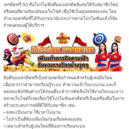
เครดิตฟรี 50 คือโปรโมชั่นที่มอบเครดิตพิเศษให้กับสมาชิกใหม่
หรือคนที่ผ่านข้อแม้ของเว็บไซต์ เพื่อใช้เป็นทุนทดสอบเล่น โดย
จำนวนเครดิตที่ได้รับอาจนานับประการตามโปรโมชั่นแล้วก็ข้อ
กำหนดของผู้ให้บริการ
ข้อดีของเครดิตฟรีเป็นช่วยลดข้อกำหนดสำหรับผู้เล่นมือใหม่
เนื่องจากว่าสามารถเรียนรู้ระบบ ทำความเข้าใจแบบเกม และก็
ทดสอบฟังก์ชันต่างๆได้ก่อนที่จะทำการตัดสินใจใช้งานในระยะยาว
หลายเว็บไซต์ก็เลยเลือกใช้โปรโมชั่นเครดิตฟรีเป็นเครื่องมือในการ
สร้างประสบการณ์ที่ดีให้กับสมาชิก เช่น
• ลงทะเบียนง่าย ใช้เวลาไม่นาน
• ไม่จำเป็นที่ต้องเพิ่มเงินก่อนเริ่มทดลองเล่น
• เหมาะสำหรับผู้เล่นใหม่ที่ต้องการเรียนระบบ