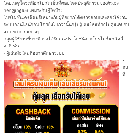
โดยเหตุนี้ควรเลือกโปรโมชั่นที่ตอบโจทย์พฤติกรรมของตัวเอง
hengjing168 เหมาะกับผู้ใดบ้าง
โปรโมชั่นเครดิตฟรีเหมาะกับผู้ที่อยากได้ตรวจสอบและลองใช้งาน
ระบบออนไลน์ก่อน โดยยิ่งไปกว่านั้นกรุ๊ปผู้เล่นใหม่ที่ยังไม่คุ้นเคยกับ
แบบอย่างเกมต่างๆ
กลุ่มผู้ใช้งานที่บางทีอาจได้รับคุณประโยชน์จากโปรโมชั่นชนิดนี้
อาทิเช่น
• ผู้เล่นมือใหม่ที่อยากศึกษาระบบ
•
คน
ที่