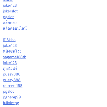
joker123
jokerslot
pgslot
สล็อตxo
สล็อตออนไลน์
918kiss
joker123
หนังชนโรง
sagame168th
joker123
ดูหนังฟรี
pussy888
pussy888
บาคาร่า168
pgslot
pgheng99
fullslotpg