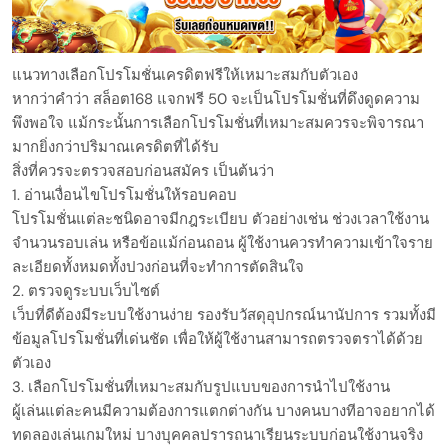
แนวทางเลือกโปรโมชั่นเครดิตฟรีให้เหมาะสมกับตัวเอง
หากว่าคำว่า สล็อต168 แจกฟรี 50 จะเป็นโปรโมชั่นที่ดึงดูดความ
พึงพอใจ แม้กระนั้นการเลือกโปรโมชั่นที่เหมาะสมควรจะพิจารณา
มากยิ่งกว่าปริมาณเครดิตที่ได้รับ
สิ่งที่ควรจะตรวจสอบก่อนสมัคร เป็นต้นว่า
1. อ่านเงื่อนไขโปรโมชั่นให้รอบคอบ
โปรโมชั่นแต่ละชนิดอาจมีกฎระเบียบ ตัวอย่างเช่น ช่วงเวลาใช้งาน
จำนวนรอบเล่น หรือข้อแม้ก่อนถอน ผู้ใช้งานควรทำความเข้าใจราย
ละเอียดทั้งหมดทั้งปวงก่อนที่จะทำการตัดสินใจ
2. ตรวจดูระบบเว็บไซต์
เว็บที่ดีต้องมีระบบใช้งานง่าย รองรับวัสดุอุปกรณ์นานัปการ รวมทั้งมี
ข้อมูลโปรโมชั่นที่เด่นชัด เพื่อให้ผู้ใช้งานสามารถตรวจตราได้ด้วย
ตัวเอง
3. เลือกโปรโมชั่นที่เหมาะสมกับรูปแบบของการนำไปใช้งาน
ผู้เล่นแต่ละคนมีความต้องการแตกต่างกัน บางคนบางทีอาจอยากได้
ทดลองเล่นเกมใหม่ บางบุคคลปรารถนาเรียนระบบก่อนใช้งานจริง