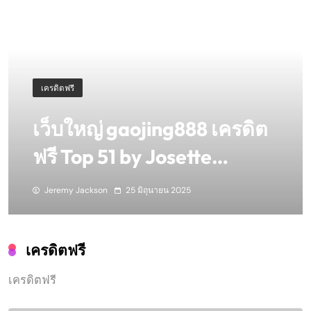
เครดิตฟรี
เว็บใหญ่ gaojing888 เครดิต
ฟรี Top 51 by Josette
gaojing888 Gaojing888.to
Jeremy Jackson
25 มิถุนายน 2025
เครดิตฟรี websiteตรง สล็อต
เกมฮิตที่ทุกคนต้องเล่น รับ
เครดิตฟรี
รางวัลใหญ่ทุกวัน 26 JUN 68
เครดิตฟรี
พนันออนไลน์