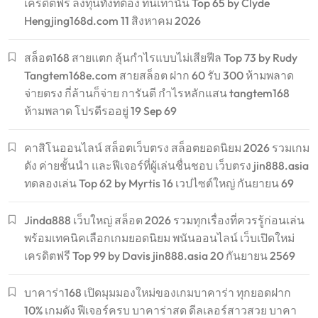
เครดิตฟรี ลงทุนทั้งที่ต้อง ที่นี่เท่านั้น Top 65 by Clyde
Hengjing168d.com 11 สิงหาคม 2026
สล็อต168 สายแตก ลุ้นกำไรแบบไม่เสียฟีล Top 73 by Rudy
Tangtem168e.com สายสล็อต ฝาก 60 รับ 300 ห้ามพลาด
จ่ายตรง กี่ล้านก็จ่าย การันตี กำไรหลักแสน tangtem168
ห้ามพลาด โปรดีรออยู่ 19 Sep 69
คาสิโนออนไลน์ สล็อตเว็บตรง สล็อตยอดนิยม 2026 รวมเกม
ดัง ค่ายชั้นนำ และฟีเจอร์ที่ผู้เล่นชื่นชอบ เว็บตรง jin888.asia
ทดลองเล่น Top 62 by Myrtis 16 เวปไซต์ใหญ่ กันยายน 69
Jinda888 เว็บใหญ่ สล็อต 2026 รวมทุกเรื่องที่ควรรู้ก่อนเล่น
พร้อมเทคนิคเลือกเกมยอดนิยม พนันออนไลน์ เว็บเปิดใหม่
เครดิตฟรี Top 99 by Davis jin888.asia 20 กันยายน 2569
บาคาร่า168 เปิดมุมมองใหม่ของเกมบาคาร่า ทุกยอดฝาก
10% เกมดัง ฟีเจอร์ครบ บาคาร่าสด ดีลเลอร์สาวสวย บาคา