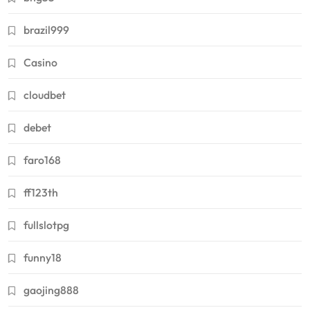
brazil999
Casino
cloudbet
debet
faro168
ff123th
fullslotpg
funny18
gaojing888