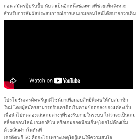
ก่อน สมัครปุ๊บรับปั๊บ นับว่าเป็นอีกหนึ่งช่องทางที่ช่วยเพิ่มจังหวะ
สำหรับการสัมผัสประสบการณ์การเล่นเกมออนไลน์ได้สบายกว่าเดิม
โปรโมชั่นเครดิตฟรีถูกดีไซน์มาเพื่อมอบสิทธิพิเศษให้กับสมาชิก
ใหม่ โดยผู้สมัครสามารถรับเครดิตเริ่มตามข้อตกลงของแต่ละเว็บ
เพื่อนำไปทดลองเล่นเกมต่างๆที่รองรับภายในระบบ ไม่ว่าจะเป็นเกม
สล็อตออนไลน์ เกมคาสิโน หรือเกมยอดนิยมอื่นๆโดยไม่ต้องเริ่ม
ด้วยเงินฝากในทันที
เครดิตฟรี 50 คืออะไร เพราะเหตุใดผู้เล่นให้ความสนใจ