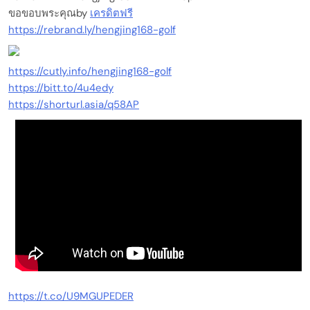
ขอขอบพระคุณby
เครดิตฟรี
https://rebrand.ly/hengjing168-golf
https://cutly.info/hengjing168-golf
https://bitt.to/4u4edy
https://shorturl.asia/q58AP
https://t.co/U9MGUPEDER