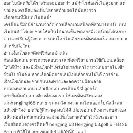
ออกโบนัสหรือได้รางวัลเจอบ่อยกว่า แม้กำไรต่อครั้งไม่สูงมาก แต่
ช่วยคุมเครดิตและเพิ่มโอกาสทำยอดได้มั่นคงกว่า
เลือกเกมที่มีเบทเริ่มต้นต่ำ
เครดิตฟรีมักมีจำนวนจำกัด การเลือกเกมสล็อตที่สามารถปรับ เบท
เริ่มต้นต่ำ ได้ จะช่วยให้สปินได้นานขึ้น ทดลองฟีเจอร์เกมได้หลาย
ตา และเรียนรู้จังหวะการเล่นโดยไม่เสี่ยงเครดิตหมดเร็ว เหมาะมาก
สำหรับมือใหม่
อ่านเงื่อนไขเครดิตฟรีก่อนเข้าเล่น
ก่อนเลือกเกม ควรตรวจสอบว่า เครดิตฟรีสามารถใช้กับเกมสล็อต
ใดได้บ้าง และมีเงื่อนไขทำเทิร์นโอเวอร์เท่าไร บางเกมอาจไม่เข้า
ร่วมโปรโมชั่น หากเลือกผิดอาจเล่นไปแล้วถอนไม่ได้ การอ่าน
เงื่อนไขก่อนจะช่วยกันหลงทางและลดความผิดพลาด
ทดลองหลายเกม แล้วเลือกเกมเครดิตฟรี ที่ ถูกจริต
อย่ายึดติดกับเกมเดียวตั้งแต่แรก ใช้เครดิตฟรีทดลอง
เล่นhengjing168 หลาย ๆ เกม สังเกตว่าเกมไหนออกโบนัสถี่ เล่น
แล้วเข้าใจง่าย หรือรู้สึกว่าคุมงบได้ดี เมื่อเจอเกมที่เหมาะกับตัวเอง
แล้ว ค่อยโฟกัสเกมนั้น จะช่วยเพิ่มโอกาสทำกำไรในระยะยาว
เว็บสล็อตแจกเครดิตฟรี hengjing168 Hengjing168.golf 6 FEB 26
Palma คาสิโน hengjing168 แตกหนัก Top 1