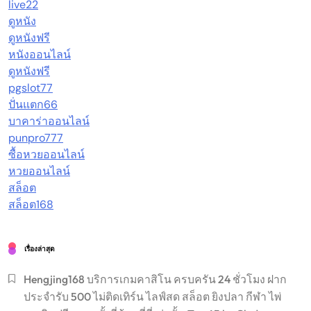
live22
ดูหนัง
ดูหนังฟรี
หนังออนไลน์
ดูหนังฟรี
pgslot77
ปั่นแตก66
บาคาร่าออนไลน์
punpro777
ซื้อหวยออนไลน์
หวยออนไลน์
สล็อต
สล็อต168
เรื่องล่าสุด
Hengjing168 บริการเกมคาสิโน ครบครัน 24 ชั่วโมง ฝาก
ประจำรับ 500 ไม่ติดเทิร์น ไลฟ์สด สล็อต ยิงปลา กีฬา ไพ่