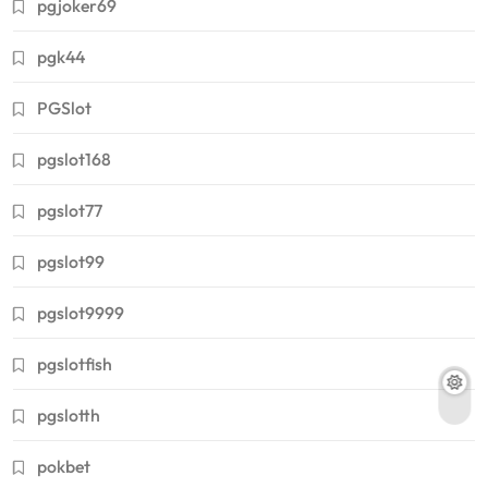
pgjoker69
pgk44
PGSlot
pgslot168
pgslot77
pgslot99
pgslot9999
pgslotfish
pgslotth
pokbet