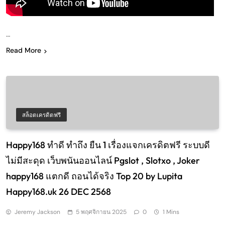
…
Read More
สล็อตเครดิตฟรี
Happy168 ทำดี ทำถึง ยืน 1 เรื่องแจกเครดิตฟรี ระบบดี
ไม่มีสะดุด เว็บพนันออนไลน์ Pgslot , Slotxo , Joker
happy168 แตกดี ถอนได้จริง Top 20 by Lupita
Happy168.uk 26 DEC 2568
Jeremy Jackson
5 พฤศจิกายน 2025
0
1 Mins