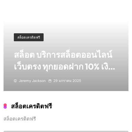
สล็อตเครดิตฟรี
สล็อต บริการสล็อตออนไลน์
เว็บตรง ทุกยอดฝาก 10% เงิน
ชัวร์ โอนไว สล็อต ยิงปลา บา
Jeremy Jackson
29 มกราคม 2025
คาร่า เกมคาสิโน สล็อต รับ
สิทธิพิเศษมากมาย Top 99 by
สล็อตเครดิตฟรี
Mckinley jinda55.wiki 31
สล็อตเครดิตฟรี
JAN 2568