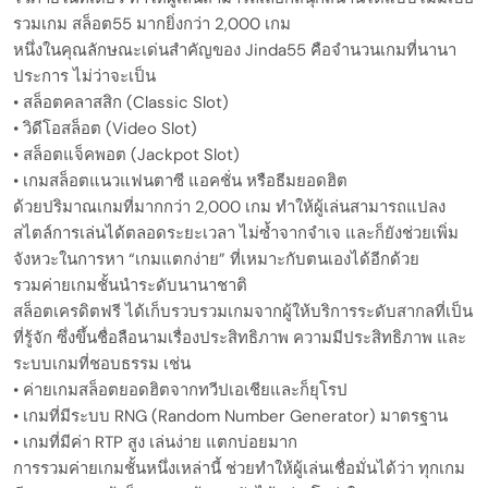
รวมเกม สล็อต55 มากยิ่งกว่า 2,000 เกม
หนึ่งในคุณลักษณะเด่นสำคัญของ Jinda55 คือจำนวนเกมที่นานา
ประการ ไม่ว่าจะเป็น
• สล็อตคลาสสิก (Classic Slot)
• วิดีโอสล็อต (Video Slot)
• สล็อตแจ็คพอต (Jackpot Slot)
• เกมสล็อตแนวแฟนตาซี แอคชั่น หรือธีมยอดฮิต
ด้วยปริมาณเกมที่มากกว่า 2,000 เกม ทำให้ผู้เล่นสามารถแปลง
สไตล์การเล่นได้ตลอดระยะเวลา ไม่ซ้ำจากจำเจ และก็ยังช่วยเพิ่ม
จังหวะในการหา “เกมแตกง่าย” ที่เหมาะกับตนเองได้อีกด้วย
รวมค่ายเกมชั้นนำระดับนานาชาติ
สล็อตเครดิตฟรี ได้เก็บรวบรวมเกมจากผู้ให้บริการระดับสากลที่เป็น
ที่รู้จัก ซึ่งขึ้นชื่อลือนามเรื่องประสิทธิภาพ ความมีประสิทธิภาพ และ
ระบบเกมที่ชอบธรรม เช่น
• ค่ายเกมสล็อตยอดฮิตจากทวีปเอเชียและก็ยุโรป
• เกมที่มีระบบ RNG (Random Number Generator) มาตรฐาน
• เกมที่มีค่า RTP สูง เล่นง่าย แตกบ่อยมาก
การรวมค่ายเกมชั้นหนึ่งเหล่านี้ ช่วยทำให้ผู้เล่นเชื่อมั่นได้ว่า ทุกเกม