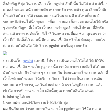
สิ่งสำคัญ ที่สุด ในการ เลือก เว็บ pgslot สักที่ นั้น ไม่ใช่ แค่ แค่เรื่อง
เกมสล็อตแตกหนัก อย่างเดียวหรอกครับ เพราะถ้า คุณ เลือกเว็บผิด
ตั้งแต่เริ่มต้น ต่อให้วางแผนเก่ง แค่ไหน ดวงดี แค่ไหนก็ตาม ถ้า
ระบบหลังบ้าน ไม่นิ่ง ทุกอย่างที่พยายามมา ก็อาจจะ ถอนไม่ได้ จริง
ๆ ล่ะครับ ปัญหาที่เจ็บใจ เว็บหลายเจ้า ดูคล้ายกันไปหมด นี่สิครับ
ฮ่า… แล้วเราควร คัดเว็บ ยังไง? ในบทความนี้ผม ช่วย คุณตรวจ ว่า
เว็บ ที่กำลังเล็งไว้ ตอนนี้ มีความน่าเชื่อถือ หรือไม่ ต้องดูจากอะไร
ก่อน ก่อนตัดสินใจ ใช้บริการ pgslot มาเริ่มดู เลยครับ
ประเมินเว็บ
pgslot
แบบมือโปร ประเมินความไว้ใจได้ ได้ 100%
ความน่าเชื่อถือ ของเว็บ pgslot นั้น เราวัด จากความดัง ไม่ได้ นะ
มันต้องอาศัย ปัจจัยต่าง ๆ ประกอบกัน โดยเฉพาะเรื่อง ระบบหลัก ที่
เว็บไซต์ จะต้องคอย ให้บริการ กับเรา ไม่ว่าจะเป็นระบบการเงิน
ระบบเกม หรือการดูแล ในส่วนต่าง ๆ ถ้าเรา ไล่ดูทีละระบบ แล้ว
เข้าใจ การทำงาน ของเว็บ เมื่อนั้นคุณ ค่อยตัดสินใจ เล่นต่อ
fullslotpg ได้เลย
1. ระบบฝากถอนใช้วัดความโปร่งใสชัดสุด
ผม ยืนยันเลย ว่าระบบการเงิน ของเว็บ pgslot เอา ใช้วัด ความ