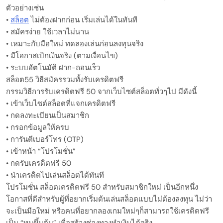
ตัวอย่างเช่น
•
สล็อต
ไม่ต้องฝากก่อน เริ่มเล่นได้ในทันที
• สมัครง่าย ใช้เวลาไม่นาน
• เหมาะกับมือใหม่ ทดลองเล่นก่อนลงทุนจริง
• มีโอกาสเบิกเงินจริง (ตามเงื่อนไข)
• ระบบอัตโนมัติ ฝาก-ถอนเร็ว
สล็อต55 วิธีสมัครรวมทั้งรับเครดิตฟรี
กรรมวิธีการรับเครดิตฟรี 50 จากเว็บไซต์สล็อตทั่วๆไป มีดังนี้
• เข้าเว็บไซต์สล็อตที่แจกเครดิตฟรี
• กดลงทะเบียนเป็นสมาชิก
• กรอกข้อมูลให้ครบ
• การันตีเบอร์โทร (OTP)
• เข้าหน้า “โปรโมชั่น”
• กดรับเครดิตฟรี 50
• นำเครดิตไปเล่นสล็อตได้ทันที
โปรโมชั่น สล็อตเครดิตฟรี 50 สำหรับสมาชิกใหม่ เป็นอีกหนึ่ง
โอกาสที่ดีสำหรับผู้ที่อยากเริ่มต้นเล่นสล็อตแบบไม่ต้องลงทุน ไม่ว่า
จะเป็นมือใหม่ หรือคนที่อยากลองเกมใหม่ๆก็สามารถใช้เครดิตฟรี