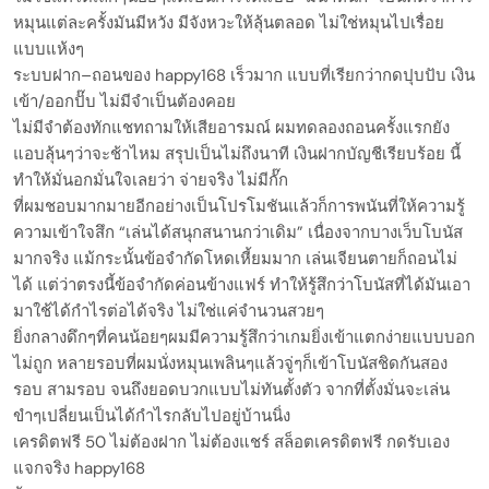
หมุนแต่ละครั้งมันมีหวัง มีจังหวะให้ลุ้นตลอด ไม่ใช่หมุนไปเรื่อย
แบบแห้งๆ
ระบบฝาก–ถอนของ happy168 เร็วมาก แบบที่เรียกว่ากดปุบปับ เงิน
เข้า/ออกปั๊บ ไม่มีจำเป็นต้องคอย
ไม่มีจำต้องทักแชทถามให้เสียอารมณ์ ผมทดลองถอนครั้งแรกยัง
แอบลุ้นๆว่าจะช้าไหม สรุปเป็นไม่ถึงนาที เงินฝากบัญชีเรียบร้อย นี้
ทำให้มั่นอกมั่นใจเลยว่า จ่ายจริง ไม่มีกั๊ก
ที่ผมชอบมากมายอีกอย่างเป็นโปรโมชันแล้วก็การพนันที่ให้ความรู้
ความเข้าใจสึก “เล่นได้สนุกสนานกว่าเดิม” เนื่องจากบางเว็บโบนัส
มากจริง แม้กระนั้นข้อจำกัดโหดเหี้ยมมาก เล่นเจียนตายก็ถอนไม่
ได้ แต่ว่าตรงนี้ข้อจำกัดค่อนข้างแฟร์ ทำให้รู้สึกว่าโบนัสที่ได้มันเอา
มาใช้ได้กำไรต่อได้จริง ไม่ใช่แค่จำนวนสวยๆ
ยิ่งกลางดึกๆที่คนน้อยๆผมมีความรู้สึกว่าเกมยิ่งเข้าแตกง่ายแบบบอก
ไม่ถูก หลายรอบที่ผมนั่งหมุนเพลินๆแล้วจู่ๆก็เข้าโบนัสชิดกันสอง
รอบ สามรอบ จนถึงยอดบวกแบบไม่ทันตั้งตัว จากที่ตั้งมั่นจะเล่น
ขำๆเปลี่ยนเป็นได้กำไรกลับไปอยู่บ้านนิ่ง
เครดิตฟรี 50 ไม่ต้องฝาก ไม่ต้องแชร์ สล็อตเครดิตฟรี กดรับเอง
แจกจริง happy168