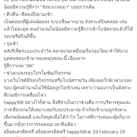
น้อยมีความรู้สึกว่า “จังหวะเกมมา” บ่อยกว่าเดิม
• ดึกดื่น–ตีสองถึงยามเช้า
เป็นตอนๆที่ผู้เล่นน้อยลง ระบบลื่นมากมาย จังหวะสปินตลอด เล่น
แล้วไม่สะดุด คนจำนวนไม่น้อยมีความรู้สึกว่าเข้าโบนัสง่ายแล้วก็ได้
รอบฟรีสปินถี่ขึ้น
• รุ่งเช้า
หลังรีเซ็ตระบบประจำวัน หลายเกมเหมือนเริ่มรอบใหม่ ทำให้บาง
บุคคลชอบเข้ามาลองหมุนขณะนี้ เนื่องจาก
รู้สึกว่าเกม “สด”
• ช่วงแปลงรอบโปรโมชั่น/กิจกรรม
บางเว็บไซต์มีรอบกิจกรรมหรือโบนัสรายวัน เพียงพอใกล้เวลาแปลง
รอบ ผู้คนจำนวนไม่ใช้น้อยถูกใจเข้าเล่น เพราะว่ามองว่าเป็นจังหวะ
ที่เกมมีการเคลื่อนไหว
happy168 อย่างไรก็ตาม สิ่งที่จำเป็นกว่าช่วงคือ การบริหารทุนและ
การเลือกเกมให้เหมาะสมกับงบประมาณ ถ้าเกิดเข้าเกมถูกจังหวะ
เลือกพนันพอดี และก็หยุดเมื่อได้กำไร โอกาสที่การเล่นจะคุ้มก็มาก
ขึ้นมากยิ่งกว่าการรอคอยเวลาสิ่งเดียว
สล็อตเครดิตฟรี สล็อตเครดิตฟรี happy168.ai 29 February 26