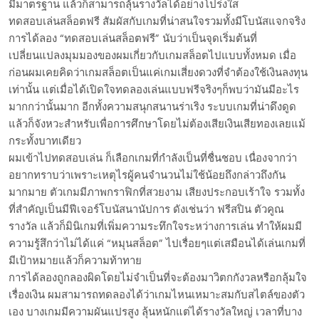
มีมาตรฐาน แล้วก็สามารถลุ้นรางวัลได้อย่างโปร่งใส
ทดสอบเล่นสล็อตฟรี สัมผัสกับเกมที่น่าสนใจรวมทั้งมีโบนัสแจกจริง
การได้ลอง “ทดสอบเล่นสล็อตฟรี” นับว่าเป็นจุดเริ่มต้นที่
เปลี่ยนแปลงมุมมองของผมเกี่ยวกับเกมสล็อตไปแบบทั้งหมด เมื่อ
ก่อนผมเคยคิดว่าเกมสล็อตเป็นแค่เกมเสี่ยงดวงที่จำต้องใช้เงินลงทุน
เท่านั้น แต่เมื่อได้เปิดใจทดลองเล่นแบบฟรีจริงๆก็พบว่ามันมีอะไร
มากกว่านั้นมาก อีกทั้งความสนุกสนานร่าเริง ระบบเกมที่น่าดึงดูด
แล้วก็จังหวะสำหรับเพื่อการศึกษาโดยไม่ต้องเสียเงินเสียทองเลยแม้
กระทั้งบาทเดียว
ผมเข้าไปทดสอบเล่น ก็เลือกเกมที่กำลังเป็นที่ชื่นชอบ เนื่องจากว่า
อยากทราบว่าเพราะเหตุไรผู้คนจำนวนไม่ใช้น้อยถึงกล่าวถึงกัน
มากมาย ตัวเกมมีภาพกราฟิกที่สวยงาม เสียงประกอบเร้าใจ รวมทั้ง
ที่สำคัญเป็นมีฟีเจอร์โบนัสนานัปการ ดังเช่นว่า ฟรีสปิน ตัวคูณ
รางวัล แล้วก็มินิเกมที่เพิ่มความระทึกใจระหว่างการเล่น ทำให้ผมมี
ความรู้สึกว่าไม่ได้แค่ “หมุนสล็อต” ไปเรื่อยๆแต่เสมือนได้เล่นเกมที่
มีเป้าหมายแล้วก็ความท้าทาย
การได้ลองถูกลองผิดโดยไม่จำเป็นที่จะต้องมาวิตกกังวลหรือกลุ้มใจ
เรื่องเงิน ผมสามารถทดลองได้ว่าเกมไหนเหมาะสมกับสไตล์ของตัว
เอง บางเกมมีความผันแปรสูง ลุ้นหนักแต่ได้รางวัลใหญ่ เวลาที่บาง