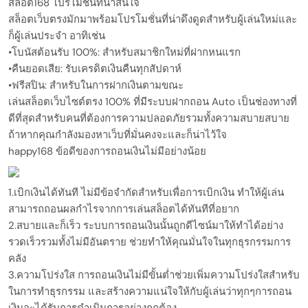
สล็อต168 โปรโมชั่นที่น่าสนใจ
สล็อตเว็บตรงมักมาพร้อมโปรโมชั่นที่น่าดึงดูดสำหรับผู้เล่นใหม่และ
ก็ผู้เล่นประจำ อาทิเช่น
•โบนัสต้อนรับ 100%: สำหรับสมาชิกใหม่ที่ฝากหนแรก
•คืนยอดเสีย: รับเครดิตเงินคืนทุกสัปดาห์
•ฟรีสปิน: สำหรับในการฝากเงินตามขณะ
เล่นสล็อตเว็บไซต์ตรง 100% ที่มีระบบฝากถอน Auto เป็นช่องทางที่
ดีที่สุดสำหรับคนที่ต้องการความปลอดภัยรวมทั้งความสบายสบาย
ถ้าหากคุณกำลังมองหาเว็บที่มั่นคงจะและก็น่าไว้ใจ
happy168 ข้อดีของการถอนเงินไม่มีอย่างน้อย
1.เบิกเงินได้ทันที ไม่มีข้อจำกัดสำหรับเพื่อการเบิกเงิน ทำให้ผู้เล่น
สามารถถอนผลกำไรจากการเล่นสล็อตได้ทันทีที่อยาก
2.สบายและก็เร็ว ระบบการถอนเงินนั้นถูกดีไซน์มาให้ทำได้อย่าง
รวดเร็วรวมทั้งไม่มีอันตราย ช่วยทำให้คุณมั่นใจในทุกธุรกรรมการ
คลัง
3.ความโปร่งใส การถอนเงินไม่มีขั้นต่ำช่วยเพิ่มความโปร่งใสสำหรับ
ในการทำธุรกรรม และสร้างความแน่ใจให้กับผู้เล่นว่าทุกๆการถอน