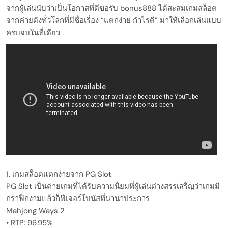
จากผู้เล่นนับว่าเป็นโอกาสที่ดีขอรับ bonus888 ได้สะสมเกมสล็อต
จากค่ายดังทั่วโลกที่มีชื่อเรื่อง “แตกง่าย กำไรดี” มาให้เลือกเล่นแบบ
ครบจบในที่เดียว
1. เกมสล็อตแตกง่ายจาก PG Slot
PG Slot เป็นค่ายเกมที่ได้รับความนิยมที่ผู้เล่นต่างสรรเสริญว่าเกมมี
กราฟิกงามแล้วก็ฟีเจอร์โบนัสที่นานาประการ
Mahjong Ways 2
• RTP: 96.95%