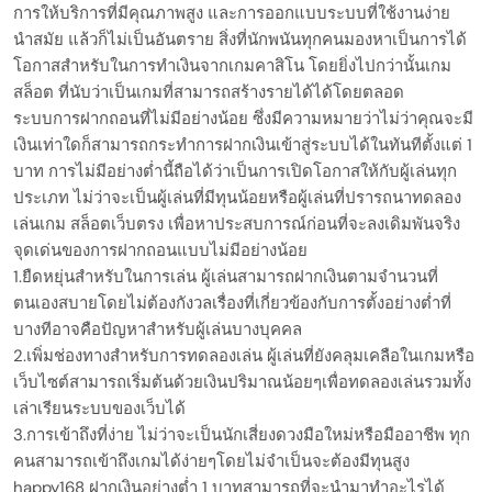
การให้บริการที่มีคุณภาพสูง และการออกแบบระบบที่ใช้งานง่าย
นำสมัย แล้วก็ไม่เป็นอันตราย สิ่งที่นักพนันทุกคนมองหาเป็นการได้
โอกาสสำหรับในการทำเงินจากเกมคาสิโน โดยยิ่งไปกว่านั้นเกม
สล็อต ที่นับว่าเป็นเกมที่สามารถสร้างรายได้ได้โดยตลอด
ระบบการฝากถอนที่ไม่มีอย่างน้อย ซึ่งมีความหมายว่าไม่ว่าคุณจะมี
เงินเท่าใดก็สามารถกระทำการฝากเงินเข้าสู่ระบบได้ในทันทีตั้งแต่ 1
บาท การไม่มีอย่างต่ำนี้ถือได้ว่าเป็นการเปิดโอกาสให้กับผู้เล่นทุก
ประเภท ไม่ว่าจะเป็นผู้เล่นที่มีทุนน้อยหรือผู้เล่นที่ปรารถนาทดลอง
เล่นเกม สล็อตเว็บตรง เพื่อหาประสบการณ์ก่อนที่จะลงเดิมพันจริง
จุดเด่นของการฝากถอนแบบไม่มีอย่างน้อย
1.ยืดหยุ่นสำหรับในการเล่น ผู้เล่นสามารถฝากเงินตามจำนวนที่
ตนเองสบายโดยไม่ต้องกังวลเรื่องที่เกี่ยวข้องกับการตั้งอย่างต่ำที่
บางทีอาจคือปัญหาสำหรับผู้เล่นบางบุคคล
2.เพิ่มช่องทางสำหรับการทดลองเล่น ผู้เล่นที่ยังคลุมเคลือในเกมหรือ
เว็บไซต์สามารถเริ่มต้นด้วยเงินปริมาณน้อยๆเพื่อทดลองเล่นรวมทั้ง
เล่าเรียนระบบของเว็บได้
3.การเข้าถึงที่ง่าย ไม่ว่าจะเป็นนักเสี่ยงดวงมือใหม่หรือมืออาชีพ ทุก
คนสามารถเข้าถึงเกมได้ง่ายๆโดยไม่จำเป็นจะต้องมีทุนสูง
happy168 ฝากเงินอย่างต่ำ 1 บาทสามารถที่จะนำมาทำอะไรได้