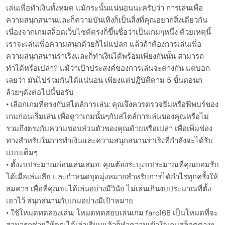
เล่นเพื่อทำเงินทั้งหมด แม้กระนั้นแน่นอนนะครับว่า การเล่นเพื่อ
ความสนุกสนานและก็ความบันเทิงก็เป็นสิ่งที่คุณอยากสิ่งเดียวกัน
เนื่องจากเกมสล็อตเว็บไซต์ตรงก็ขึ้นชื่อว่าเป็นเกมๆหนึ่ง ด้วยเหตุนี้
เราจะเล่นเพื่อความสนุกด้วยก็ไม่แปลก แล้วถ้าต้องการเล่นเพื่อ
ความสนุกสนานร่าเริงและก็ทำเงินได้พร้อมเพียงกันนั้น สามารถ
ทำได้หรือเปล่า? แม้ว่าเป้าประสงค์ของการเล่นจะต่างกัน แต่บอก
เลยว่า มันไปร่วมกันได้แน่นอน เพียงแต่ปฏิบัติตาม 5 ขั้นตอนก
ล้วยๆดังต่อไปนี้ขอรับ
• เลือกเกมที่ตรงกับสไตล์การเล่น: คุณจึงควรตรวจธีมหรือฟีพบร์ของ
เกมก่อนเริ่มเล่น เพื่อดูว่าเกมนั้นๆกับสไตล์การเล่นของคุณหรือไม่
รวมถึงตรงกับความชอบส่วนตัวของคุณด้วยหรือเปล่า เพื่อเพิ่มช่อง
ทางสำหรับในการทำเงินและความสนุกสนานร่าเริงที่กำลังจะได้รับ
แบบเต็มๆ
• ตั้งงบประมาณก่อนเล่นเสมอ: คุณต้องระบุงบประมาณที่คุณยอมรับ
ได้เมื่อเล่นเสีย และกำหนดจุดมุ่งหมายสำหรับการได้กำไรทุกครั้งให้
สมควร เพื่อที่คุณจะได้เล่นอย่างมีวินัย ไม่เล่นเกินงบประมาณที่ตั้ง
เอาไว้ สนุกสนานกับเกมอย่างมีเป้าหมาย
• ใช้โหมดทดลองเล่น: โหมดทดสอบเล่นเกม faro168 เป็นโหมดที่จะ