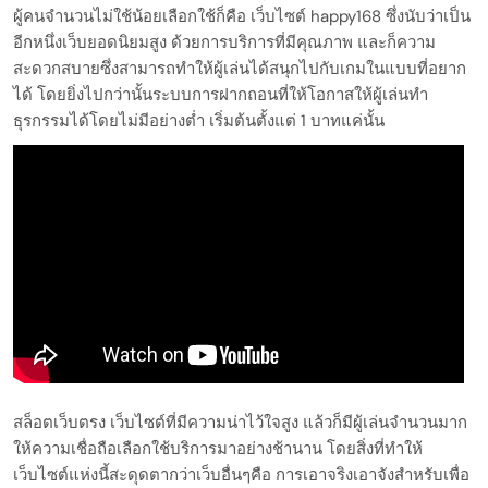
ผู้คนจำนวนไม่ใช้น้อยเลือกใช้ก็คือ เว็บไซต์ happy168 ซึ่งนับว่าเป็น
อีกหนึ่งเว็บยอดนิยมสูง ด้วยการบริการที่มีคุณภาพ และก็ความ
สะดวกสบายซึ่งสามารถทำให้ผู้เล่นได้สนุกไปกับเกมในแบบที่อยาก
ได้ โดยยิ่งไปกว่านั้นระบบการฝากถอนที่ให้โอกาสให้ผู้เล่นทำ
ธุรกรรมได้โดยไม่มีอย่างต่ำ เริ่มต้นตั้งแต่ 1 บาทแค่นั้น
สล็อตเว็บตรง เว็บไซต์ที่มีความน่าไว้ใจสูง แล้วก็มีผู้เล่นจำนวนมาก
ให้ความเชื่อถือเลือกใช้บริการมาอย่างช้านาน โดยสิ่งที่ทำให้
เว็บไซต์แห่งนี้สะดุดตากว่าเว็บอื่นๆคือ การเอาจริงเอาจังสำหรับเพื่อ