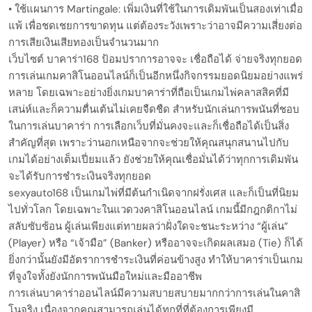
• ใช้แผนการ Martingale: เพิ่มเงินที่ใช้ในการเดิมพันเป็นสองเท่าเมื่อ
แพ้ เพื่อชดเชยการขาดทุน แต่ต้องระวังเพราะว่าอาจมีความเสี่ยงต่อ
การเสียเงินเสียทองเป็นจำนวนมาก
เว็บไซต์ บาคาร่า168 ป้อมปราการอาจจะ เชื่อถือได้ จ่ายจริงทุกยอด
การเล่นเกมคาสิโนออนไลน์ก็เป็นอีกหนึ่งกิจกรรมยอดนิยมอย่างแพร่
หลาย โดยเฉพาะอย่างยิ่งเกมบาคาร่าที่ถือเป็นเกมไพ่คลาสสิคที่มี
เสน่ห์และก็ความตื่นเต้นไม่เคยจืดชืด สำหรับนักเล่นการพนันที่ชอบ
ในการเล่นบาคาร่า การเลือกเว็บที่มั่นคงจะและก็เชื่อถือได้เป็นสิ่ง
สำคัญที่สุด เพราะว่านอกเหนือจากจะช่วยให้คุณสนุกสนานไปกับ
เกมได้อย่างเต็มเปี่ยมแล้ว ยังช่วยให้คุณเชื่อมั่นได้ว่าทุกการเดิมพัน
จะได้รับการชำระเงินจริงทุกยอด
sexyauto168 เป็นเกมไพ่ที่มีต้นกำเนิดจากฝรั่งเศส และก็เป็นที่นิยม
ไปทั่วโลก โดยเฉพาะในแวดวงคาสิโนออนไลน์ เกมนี้มีกฎกติกาไม่
สลับซับซ้อน ผู้เล่นเพียงแต่ทายผลว่าฝั่งใดจะชนะระหว่าง “ผู้เล่น”
(Player) หรือ “เจ้ามือ” (Banker) หรืออาจจะเกิดผลเสมอ (Tie) ก็ได้
ยิ่งกว่านั้นยังมีอัตราการชำระเงินที่ค่อนข้างสูง ทำให้บาคาร่าเป็นเกม
ที่จูงใจทั้งยังนักการพนันมือใหม่และมืออาชีพ
การเล่นบาคาร่าออนไลน์มีความสบายสบายมากกว่าการเล่นในคาสิ
โนจริง เนื่องจากคุณสามารถเล่นได้ทุกที่ที่ต้องการเพียงมี