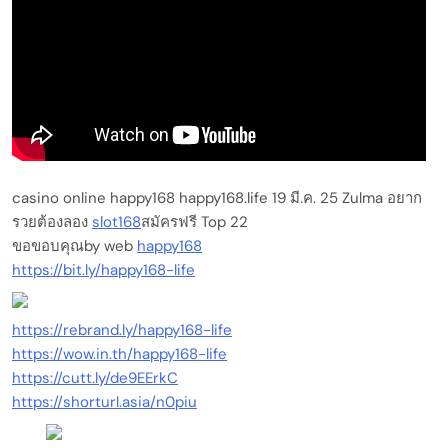
casino online happy168 happy168.life 19 มี.ค. 25 Zulma อยาก
รวยต้องลอง
slot168
สมัครฟรี Top 22
ขอขอบคุณby web
happy168
https://bit.ly/happy168-life
https://rebrand.ly/happy168-life
https://wow.in.th/happy168-life
https://cutt.ly/de9EErkC
https://shorturl.asia/n0piu