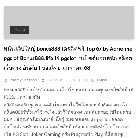
PGSlot
พนัน เว็บใหญ่ bonus888 เครดิตฟรี Top 67 by Adrienne
pgslot Bonus888.life 14 pgslot เวปไซต์แจกหนัก สล็อต
เว็บตรง อันดับ 1 ของไทย มกราคม 68
Jeremy Jackson
16 มกราคม 2025
0
1 Mins
bonus888 เว็บไซต์สล็อตออนไลน์ รวมเกมสล็อตทุกค่ายลิขสิทธิ์แท้
100% แตกง่ายจริง
สวัสดีนะครับทุกคน ผมมั่นใจว่าคนไม่ใช่น้อยอาจกำลังมองหาเว็บ
สล็อต888ที่ทั้งน่าไว้วางใจแล้วก็ให้ผลทดแทนคุ้มค่าอยู่ใช่ไหมครับ
ผม? แม้คุณกำลังมองหาสิ่งนี้อยู่ ผมขอเสนอแนะ pgslot สล็อต
เว็บไซต์ตรงที่รวมเกมสล็อตลิขสิทธิ์แท้จากค่ายดังทั้งโลก ไม่ว่าจะ
เป็น PG Slot, Joker Gaming หรือ Pragmatic Play ที่นี่ครบทุก