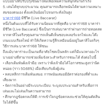
แบบอย่างที่ปรับปรุงขึ้นมาใหม่เพื่อเพิ่มความสนุกสนานร่าเริง
5. เล่นได้ทุกงบประมาณ: คุณสามารถเลือกพนันได้ตามความเหมาะ
สมของตนเอง ตั้งแต่เงินน้อยไปจนกระทั่งเงินสูง
บาคาร่า168
มีชีวิต (Live Baccarat)
หนึ่งในต้นแบบที่ได้รับความนิยมมากที่สุดคือ บาคาร่า168 บาคาร่า
มีชีวิต (Live Baccarat) ซึ่งเป็นการเล่นบาคาร่าผ่านการถ่ายทอดสด
จากคาสิโนจริงๆคุณสามารถเห็นดีเห็นชอบลเลอร์แจกไพ่และโต๊ะ
เกมแบบเรียลไทม์ ทำให้เกิดความรู้สึกเหมือนนั่งอยู่ในคาสิโนจริงๆ
วิธีการเล่น บาคาร่า168 ให้ชนะ
ถึงแม้บาคาร่าจะเป็นเกมที่อาศัยโชคเป็นหลัก แต่ก็มีแนวทางอะไร
บางอย่างที่สามารถช่วยเพิ่มจังหวะสำหรับการชนะได้ ดังต่อไปนี้
• เลือกเดิมพันฝั่งเจ้ามือ: เพราะว่าฝั่งเจ้ามือได้โอกาสชนะสูงกว่านิด
หน่อย (ราว 50.68%) เมื่อเทียบกับฝั่งผู้เล่น
• หลบหลีกการเดิมพันเสมอ: การพนันเสมอมีอัตราต่อรองที่ต่ำและ
เสี่ยงมาก
• จัดการเงินอย่างมีระบบระเบียบ: ระบุงบประมาณสำหรับเพื่อการ
เล่นและไม่เล่นเกินความสามารถ
• ศึกษากฎข้อตกลงให้ดี: การเข้าใจกฎข้อตกลงจะช่วยให้คุณตัดสิน
ใจได้ดีขึ้น