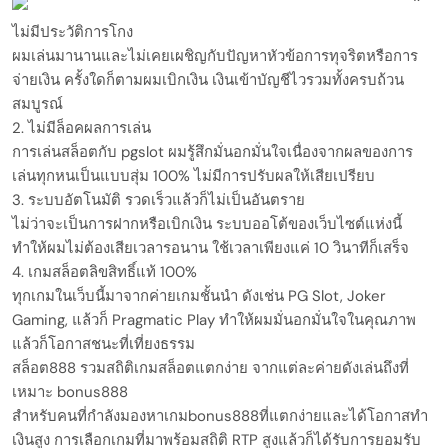
ไม่มีประวัติการโกง
ผมเล่นมานานและไม่เคยเผชิญกับปัญหาหัวข้อการทุจริตหรือการ
จ่ายเงิน ครั้งใดก็ตามผมเบิกเงิน เงินเข้าบัญชีไวรวมทั้งครบถ้วน
สมบูรณ์
2. ไม่มีล็อคผลการเล่น
การเล่นสล็อตกับ pgslot ผมรู้สึกมั่นอกมั่นใจเนื่องจากผลของการ
เล่นทุกหนเป็นแบบสุ่ม 100% ไม่มีการปรับผลให้เสียเปรียบ
3. ระบบอัตโนมัติ รวดเร็วแล้วก็ไม่เป็นอันตราย
ไม่ว่าจะเป็นการฝากหรือเบิกเงิน ระบบออโต้ของเว็บไซต์แห่งนี้
ทำให้ผมไม่ต้องเสียเวลารอนาน ใช้เวลาเพียงแค่ 10 วินาทีก็เสร็จ
4. เกมสล็อตลิขสิทธิ์แท้ 100%
ทุกเกมในเว็บนี้มาจากค่ายเกมชั้นนำ ดังเช่น PG Slot, Joker
Gaming, แล้วก็ Pragmatic Play ทำให้ผมมั่นอกมั่นใจในคุณภาพ
แล้วก็โอกาสชนะที่เที่ยงธรรม
สล็อต888 รวมสถิติเกมสล็อตแตกง่าย จากแต่ละค่ายดังเล่นถึงที่
เหมาะ bonus888
สำหรับคนที่กำลังมองหาเกมbonus888ที่แตกง่ายและได้โอกาสทำ
เงินสูง การเลือกเกมที่มาพร้อมสถิติ RTP สูงแล้วก็ได้รับการยอมรับ