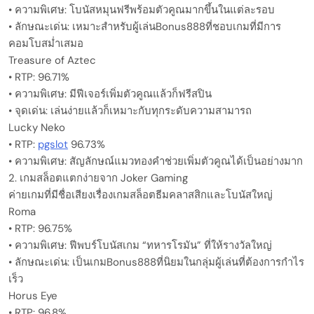
• ความพิเศษ: โบนัสหมุนฟรีพร้อมตัวคูณมากขึ้นในแต่ละรอบ
• ลักษณะเด่น: เหมาะสำหรับผู้เล่นBonus888ที่ชอบเกมที่มีการ
คอมโบสม่ำเสมอ
Treasure of Aztec
• RTP: 96.71%
• ความพิเศษ: มีฟีเจอร์เพิ่มตัวคูณแล้วก็ฟรีสปิน
• จุดเด่น: เล่นง่ายแล้วก็เหมาะกับทุกระดับความสามารถ
Lucky Neko
• RTP:
pgslot
96.73%
• ความพิเศษ: สัญลักษณ์แมวทองคำช่วยเพิ่มตัวคูณได้เป็นอย่างมาก
2. เกมสล็อตแตกง่ายจาก Joker Gaming
ค่ายเกมที่มีชื่อเสียงเรื่องเกมสล็อตธีมคลาสสิกและโบนัสใหญ่
Roma
• RTP: 96.75%
• ความพิเศษ: ฟีพบร์โบนัสเกม “ทหารโรมัน” ที่ให้รางวัลใหญ่
• ลักษณะเด่น: เป็นเกมBonus888ที่นิยมในกลุ่มผู้เล่นที่ต้องการกำไร
เร็ว
Horus Eye
• RTP: 96.8%