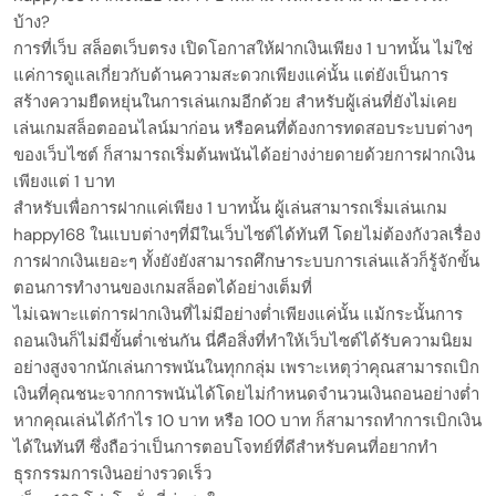
บ้าง?
การที่เว็บ สล็อตเว็บตรง เปิดโอกาสให้ฝากเงินเพียง 1 บาทนั้น ไม่ใช่
แค่การดูแลเกี่ยวกับด้านความสะดวกเพียงแค่นั้น แต่ยังเป็นการ
สร้างความยืดหยุ่นในการเล่นเกมอีกด้วย สำหรับผู้เล่นที่ยังไม่เคย
เล่นเกมสล็อตออนไลน์มาก่อน หรือคนที่ต้องการทดสอบระบบต่างๆ
ของเว็บไซต์ ก็สามารถเริ่มต้นพนันได้อย่างง่ายดายด้วยการฝากเงิน
เพียงแต่ 1 บาท
สำหรับเพื่อการฝากแค่เพียง 1 บาทนั้น ผู้เล่นสามารถเริ่มเล่นเกม
happy168 ในแบบต่างๆที่มีในเว็บไซต์ได้ทันที โดยไม่ต้องกังวลเรื่อง
การฝากเงินเยอะๆ ทั้งยังยังสามารถศึกษาระบบการเล่นแล้วก็รู้จักขั้น
ตอนการทำงานของเกมสล็อตได้อย่างเต็มที่
ไม่เฉพาะแต่การฝากเงินที่ไม่มีอย่างต่ำเพียงแค่นั้น แม้กระนั้นการ
ถอนเงินก็ไม่มีขั้นต่ำเช่นกัน นี่คือสิ่งที่ทำให้เว็บไซต์ได้รับความนิยม
อย่างสูงจากนักเล่นการพนันในทุกกลุ่ม เพราะเหตุว่าคุณสามารถเบิก
เงินที่คุณชนะจากการพนันได้โดยไม่กำหนดจำนวนเงินถอนอย่างต่ำ
หากคุณเล่นได้กำไร 10 บาท หรือ 100 บาท ก็สามารถทำการเบิกเงิน
ได้ในทันที ซึ่งถือว่าเป็นการตอบโจทย์ที่ดีสำหรับคนที่อยากทำ
ธุรกรรมการเงินอย่างรวดเร็ว