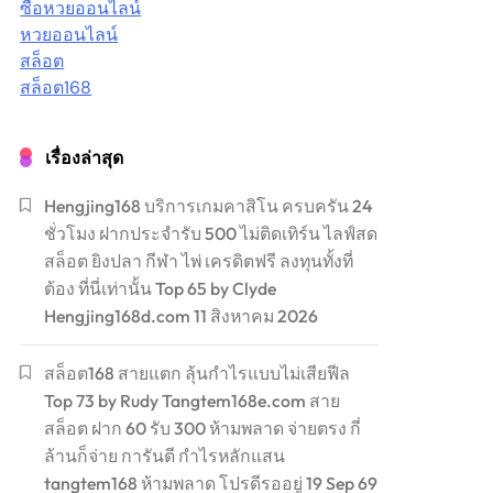
ซื้อหวยออนไลน์
หวยออนไลน์
สล็อต
สล็อต168
เรื่องล่าสุด
Hengjing168 บริการเกมคาสิโน ครบครัน 24
ชั่วโมง ฝากประจำรับ 500 ไม่ติดเทิร์น ไลฟ์สด
สล็อต ยิงปลา กีฬา ไพ่ เครดิตฟรี ลงทุนทั้งที่
ต้อง ที่นี่เท่านั้น Top 65 by Clyde
Hengjing168d.com 11 สิงหาคม 2026
สล็อต168 สายแตก ลุ้นกำไรแบบไม่เสียฟีล
Top 73 by Rudy Tangtem168e.com สาย
สล็อต ฝาก 60 รับ 300 ห้ามพลาด จ่ายตรง กี่
ล้านก็จ่าย การันตี กำไรหลักแสน
tangtem168 ห้ามพลาด โปรดีรออยู่ 19 Sep 69