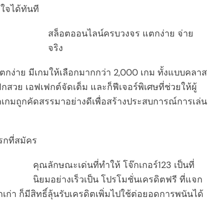
ใจได้ทันที
สล็อตออนไลน์ครบวงจร แตกง่าย จ่าย
จริง
ตแตกง่าย มีเกมให้เลือกมากกว่า 2,000 เกม ทั้งแบบคลาส
กสวย เอฟเฟกต์จัดเต็ม และก็ฟีเจอร์พิเศษที่ช่วยให้ผู้
ทุกเกมถูกคัดสรรมาอย่างดีเพื่อสร้างประสบการณ์การเล่น
รกที่สมัคร
คุณลักษณะเด่นที่ทำให้ โจ๊กเกอร์123 เป็นที่
นิยมอย่างเร็วเป็น โปรโมชั่นเครดิตฟรี ที่แจก
เก่า ก็มีสิทธิ์ลุ้นรับเครดิตเพิ่มไปใช้ต่อยอดการพนันได้