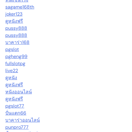
sagame168th
joker123
ดูหนังฟรี
pussy888
pussy888
บาคาร่า168
pgslot
pgheng99
fullslotpg
live22
ดูหนัง
ดูหนังฟรี
หนังออนไลน์
ดูหนังฟรี
pgslot77
ปั่นแตก66
บาคาร่าออนไลน์
punpro777