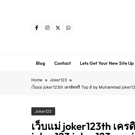
Skip
to
content
Blog
Contact
Lets Get Your New Site Up
Home
Joker123
เว็บแม่ joker123th เครดิตฟรี Top 8 by Muhammad joker123
Joker123
เว็บแม่ joker123th เค