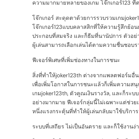
ความมากมายหลายของเกม โจ๊กเกอร์123 ที่
โจ๊กเกอร์ สะดุดตาด้วยการรวบรวมเกมjoker1
โจ๊กเกอร์123แบบคลาสสิกที่ให้ความรู้สึกย้อน
ประกอบที่สมจริง และก็ธีมที่นานัปการ ตัวอ
ผู้เล่นสามารถเลือกเล่นได้ตามความชื่นชอบร
ฟีเจอร์พิเศษที่เพิ่มช่องทางในการชนะ
สิ่งที่ทำให้joker123th ต่างจากแพลตฟอร์มอื่
เพื่อเพิ่มโอกาสในการชนะแล้วก็เพิ่มความสนุกส
เกมjoker123th, ตัวคูณเงินรางวัล, และก็ระ
อย่างมากมาย ฟีเจอร์กลุ่มนี้ไม่เฉพาะแต่ช่วยเพ
หนึ่งแรงกระตุ้นที่ทำให้ผู้เล่นกลับมาใช้บริการ
ระบบที่เสถียร ไม่เป็นอันตราย และก็ใช้งานง่