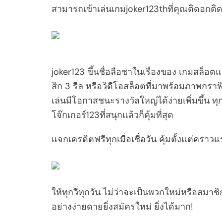
สามารถเข้าเล่นเกมjoker123thที่คุณติดอกติด
joker123 ขึ้นชื่อลือชาในเรื่องของ เกมสล็อ
สิก 3 รีล หรือวิดีโอสล็อตที่มาพร้อมภาพกราฟิ
เล่นมีโอกาสชนะรางวัลใหญ่ได้ง่ายเพิ่มขึ้น 
โจ๊กเกอร์123ที่สนุกแล้วก็คุ้มที่สุด
แจกเครดิตฟรีทุกเมื่อเชื่อวัน คุ้มตั้งแต่คราวแ
ให้ทุกวี่ทุกวัน ไม่ว่าจะเป็นพวกใหม่หรือสมาชิก
อย่างง่ายดายยิ่งสมัครใหม่ ยิ่งได้มาก!