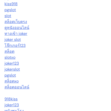
kiss918
pgslot
slot
สล็อตเว็บตรง
ดูหนังออนไลน์
ทางเข้า joker
joker slot
โจ๊กเกอร์123
สล็อต
slotxo
joker123
jokerslot
pgslot
สล็อตxo
สล็อตออนไลน์
918kiss
joker123
หนังชนโรง