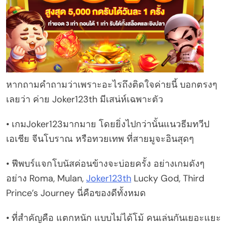
หากถามคำถามว่าเพราะอะไรถึงติดใจค่ายนี้ บอกตรงๆ
เลยว่า ค่าย Joker123th มีเสน่ห์เฉพาะตัว
• เกมJoker123มากมาย โดยยิ่งไปกว่านั้นแนวธีมทวีป
เอเชีย จีนโบราณ หรือทวยเทพ ที่สายมูจะอินสุดๆ
• ฟีพบร์แจกโบนัสค่อนข้างจะบ่อยครั้ง อย่างเกมดังๆ
อย่าง Roma, Mulan,
Joker123th
Lucky God, Third
Prince’s Journey นี่คือของดีทั้งหมด
• ที่สำคัญคือ แตกหนัก แบบไม่ได้โม้ คนเล่นกันเยอะแยะ