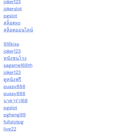
joker123
jokerslot
pgslot
สล็อตxo
สล็อตออนไลน์
918kiss
joker123
หนังชนโรง
sagame168th
joker123
ดูหนังฟรี
pussy888
pussy888
บาคาร่า168
pgslot
pgheng99
fullslotpg
live22