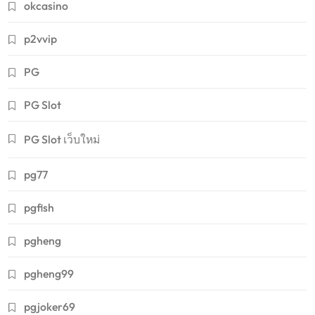
okcasino
p2vvip
PG
PG Slot
PG Slot เว็บใหม่
pg77
pgfish
pgheng
pgheng99
pgjoker69