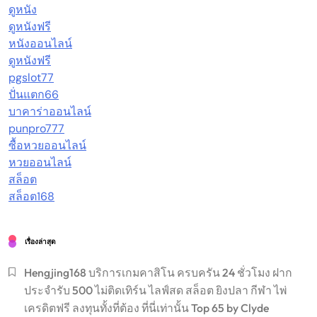
ดูหนัง
ดูหนังฟรี
หนังออนไลน์
ดูหนังฟรี
pgslot77
ปั่นแตก66
บาคาร่าออนไลน์
punpro777
ซื้อหวยออนไลน์
หวยออนไลน์
สล็อต
สล็อต168
เรื่องล่าสุด
Hengjing168 บริการเกมคาสิโน ครบครัน 24 ชั่วโมง ฝาก
ประจำรับ 500 ไม่ติดเทิร์น ไลฟ์สด สล็อต ยิงปลา กีฬา ไพ่
เครดิตฟรี ลงทุนทั้งที่ต้อง ที่นี่เท่านั้น Top 65 by Clyde