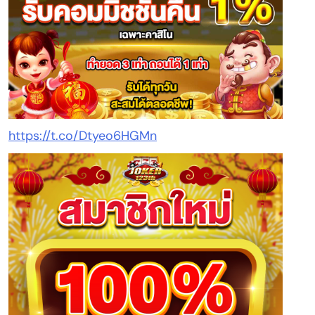
https://t.co/Dtyeo6HGMn