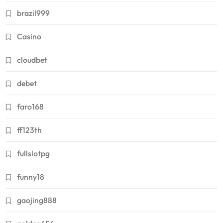
brazil999
Casino
cloudbet
debet
faro168
ff123th
fullslotpg
funny18
gaojing888