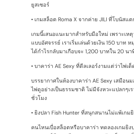
ยูสเซอร์
• เกมสล็อต Roma X จากค่าย JILI ที่โบนัสแตกง
เกมนี้เสนอแนะมากสำหรับมือใหม่ เพราะเหตุว
แบบอัศจรรย์ เราเริ่มเล่นด้วยเงิน 150 บาท 
ได้กำไรกลับมาเกือบจะ 1,200 บาทใน 20 นาท
• บาคาร่า AE Sexy ที่ดีลเลอร์งามแต่ว่าไพ่เด็
บรรยากาศในห้องบาคาร่า AE Sexy เสมือนมอ
ไพ่ดูอย่างเป็นธรรมชาติ ไม่มีจังหวะแปลกๆเรา
ชั่วโมง
• ยิงปลา Fish Hunter ที่สนุกสนานไม่แพ้เกมยิ
คนไหนเบื่อสล็อตหรือบาคาร่า ทดลองเกมยิง