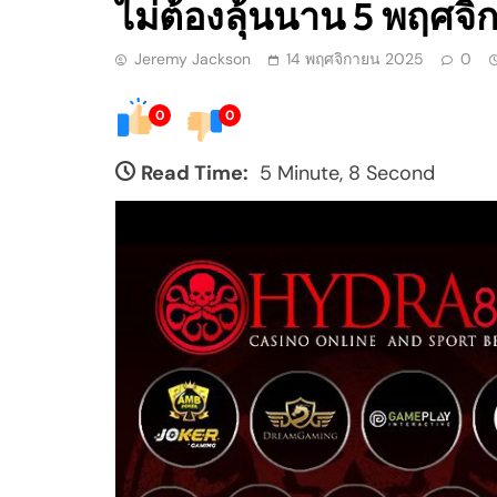
ไม่ต้องลุ้นนาน 5 พฤศจ
Jeremy Jackson
14 พฤศจิกายน 2025
0
0
0
Read Time:
5 Minute, 8 Second