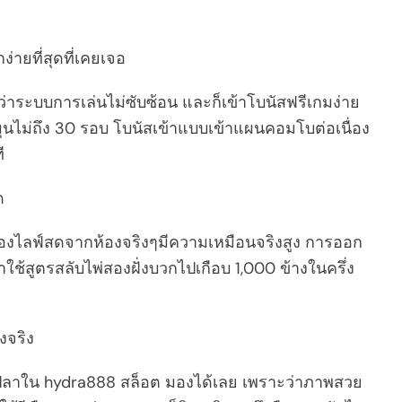
่ายที่สุดที่เคยเจอ
่าระบบการเล่นไม่ซับซ้อน และก็เข้าโบนัสฟรีเกมง่าย
หมุนไม่ถึง 30 รอบ โบนัสเข้าแบบเข้าแผนคอมโบต่อเนื่อง
ี
ด
งไลฟ์สดจากห้องจริงๆมีความเหมือนจริงสูง การออก
ใช้สูตรสลับไพ่สองฝั่งบวกไปเกือบ 1,000 ข้างในครึ่ง
งจริง
ปลาใน hydra888 สล็อต มองได้เลย เพราะว่าภาพสวย