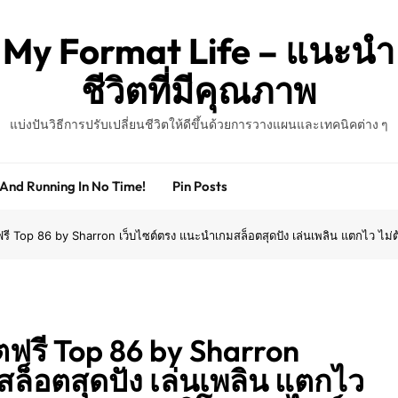
My Format Life – แนะนำ
ชีวิตที่มีคุณภาพ
แบ่งปันวิธีการปรับเปลี่ยนชีวิตให้ดีขึ้นด้วยการวางแผนและเทคนิคต่าง ๆ
 And Running In No Time!
Pin Posts
ฟรี Top 86 by Sharron เว็บไซต์ตรง แนะนำเกมสล็อตสุดปัง เล่นเพลิน แตกไว ไ
ตฟรี Top 86 by Sharron
ล็อตสุดปัง เล่นเพลิน แตกไว