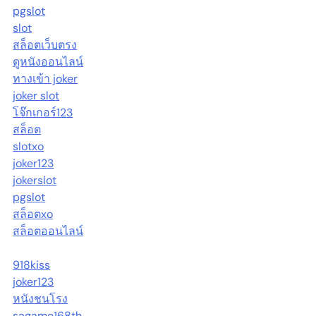
pgslot
slot
สล็อตเว็บตรง
ดูหนังออนไลน์
ทางเข้า joker
joker slot
โจ๊กเกอร์123
สล็อต
slotxo
joker123
jokerslot
pgslot
สล็อตxo
สล็อตออนไลน์
918kiss
joker123
หนังชนโรง
sagame168th