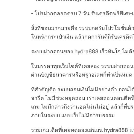
• โปรฝากตลอดครบ 7 วัน รับเครดิตฟรีพิเศษเพ
สิ่งที่ชอบมากมายคือ ระบบกดรับโปรโมชั่นด้ว
ในหน้ากระเป๋าเงิน แล้วกดการันตีก็รับเครดิต
ระบบฝากถอนของ hydra888 เร็วทันใจ ไม่ต
ในบรรดาทุกเว็บไซต์ที่เคยลอง ระบบฝากถอนข
ผ่านบัญชีธนาคารหรือทรูวอเลทก็ทำเป็นหมด ฝาก
ที่สำคัญคือ ระบบถอนเงินไม่มีอย่างต่ำ ถอนได
จารีต ไม่มีช่วงหยุดถอน เราเคยถอนตอนตีหนึ่ง
เกม ไม่มีกล่าวถึงว่าแอดไม่นไม่อยู่ แล้วก็ที่ป
ภายในระบบ แบบเว็บไม่มีอารยธรรม
รวมเกมเด็ดที่เคยทดลองเล่นบน hydra888 แล้