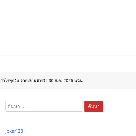
ำไรทุกวัน จากเซียนตัวจริง 30 ส.ค. 2025 พนัน
ค้นหา
สำหรับ:
joker123