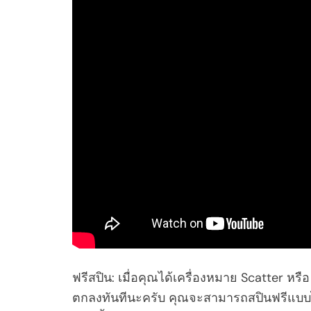
ฟรีสปิน: เมื่อคุณได้เครื่องหมาย Scatter ห
ตกลงทันทีนะครับ คุณจะสามารถสปินฟรีแบบไ