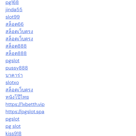
pg168
jinda55
slot99
สล็อต66
สล็อตเว็บตรง
สล็อตเว็บตรง
สล็อต888
สล็อต888
pgslot
pussy888
บาคาร่า
slotxo
สล็อตเว็บตรง
หนังโป๊ไทย
https://1xbetth.vip
https://pgslot.spa
pgslot
pg slot
kiss918