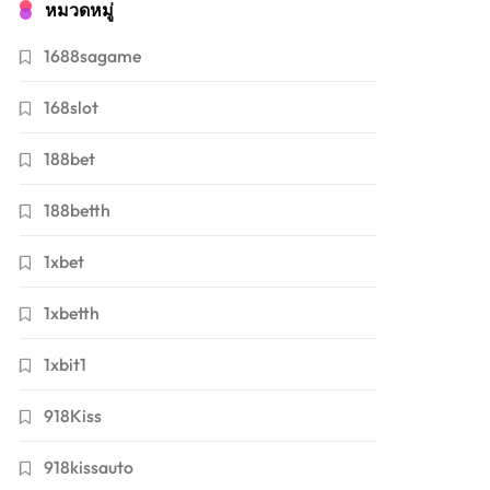
หมวดหมู่
1688sagame
168slot
188bet
188betth
1xbet
1xbetth
1xbit1
918Kiss
918kissauto