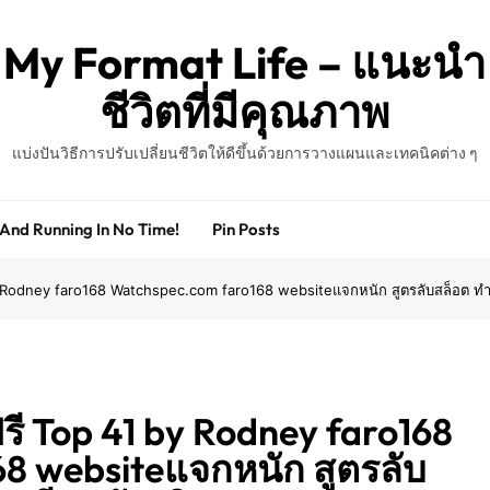
My Format Life – แนะนำ
ชีวิตที่มีคุณภาพ
แบ่งปันวิธีการปรับเปลี่ยนชีวิตให้ดีขึ้นด้วยการวางแผนและเทคนิคต่าง ๆ
 And Running In No Time!
Pin Posts
by Rodney faro168 Watchspec.com faro168 websiteแจกหนัก สูตรลับสล็อต ทำก
ฟรี Top 41 by Rodney faro168
8 websiteแจกหนัก สูตรลับ