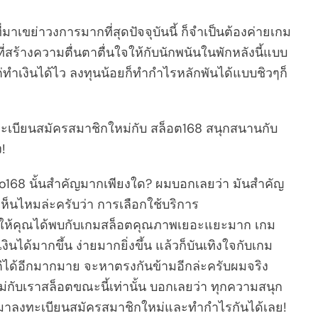
ี่มาเขย่าวงการมากที่สุดปัจจุบันนี้ ก็จำเป็นต้องค่ายเกม
ี่สร้างความตื่นตาตื่นใจให้กับนักพนันในพักหลังนี้แบบ
ต่ทำเงินได้ไว ลงทุนน้อยก็ทำกำไรหลักพันได้แบบชิวๆก็
ทะเบียนสมัครสมาชิกใหม่กับ สล็อต168 สนุกสนานกับ
!
aro168 นั้นสำคัญมากเพียงใด? ผมบอกเลยว่า มันสำคัญ
ห็นไหมล่ะครับว่า การเลือกใช้บริการ
ีผลให้คุณได้พบกับเกมสล็อตคุณภาพเยอะแยะมาก เกม
งินได้มากขึ้น ง่ายมากยิ่งขึ้น แล้วก็บันเทิงใจกับเกม
ได้อีกมากมาย จะหาตรงกันข้ามอีกล่ะครับผมจริง
กับเราสล็อตขณะนี้เท่านั้น บอกเลยว่า ทุกความสนุก
 มาลงทะเบียนสมัครสมาชิกใหม่และทำกำไรกันได้เลย!