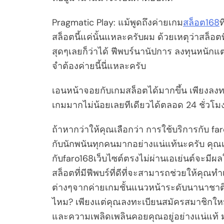
Pragmatic Play: แม้พูดถึงค่ายเกม
สล็อต168
ท
สล็อตนี้แค่นั้นแหละครับผม ด้วยเหตุว่าสล็อตท
สุดๆเลยก็ว่าได้ ฟีพบร์นานัปการ ลงทุนหนักแ
จำต้องค่ายนี้นี่แหละครับ
เอนหน้าจอยกับเกมสล็อตได้มากขึ้น เพียงลง
เกมมากไม่น้อยเลยทีเดียวได้ตลอด 24 ชั่วโมง
ถ้าหากว่าให้คุณเลือกว่า การใช้บริการกับ f
กับนักพนันทุกคนมากอย่างแน่แท้นะครับ คุณเ
กับfaro168เว็บไซต์ตรงไม่ผ่านเอเย่นต์จะม
สล็อตที่มีฟีพบร์ที่ดีที่จะสามารถช่วยให้คุณทำเ
ต่างๆจากค่ายเกมชั้นแนวหน้าระดับนานาชาติ
ไหม? เพียงแต่คุณลงทะเบียนสมัครสมาชิกใหม่
และความเพลิดเพลินคอยคุณอยู่อย่างแน่แท้