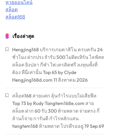
หวยออนไลน์
สล็อต
สล็อต168
เรื่องล่าสุด
Hengjing168 บริการเกมคาสิโน ครบครัน 24
ชั่วโมง ฝากประจำรับ 500 ไม่ติดเทิร์น ไลฟ์สด
สล็อต ยิงปลา กีฬา ไพ่ เครดิตฟรี ลงทุนทั้งที่
ต้อง ที่นี่เท่านั้น Top 65 by Clyde
Hengjing168d.com 11 สิงหาคม 2026
สล็อต168 สายแตก ลุ้นกำไรแบบไม่เสียฟีล
Top 73 by Rudy Tangtem168e.com สาย
สล็อต ฝาก 60 รับ 300 ห้ามพลาด จ่ายตรง กี่
ล้านก็จ่าย การันตี กำไรหลักแสน
tangtem168 ห้ามพลาด โปรดีรออยู่ 19 Sep 69