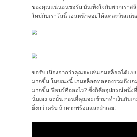
ของคุณแน่นอนขอรับ บันเทิงใจกับพวกเราสล็
ใหม่กับเราวันนี้ เอนหน้าจอยได้แต่ละวันแน่น
ขอรับ เนื่องจากว่าคุณจะเล่นเกมสล็อตได้แบ
มากขึ้น ในขณะนี้ เกมสล็อตทดลองรวมถึงเกมสล
มากขึ้น ฟีพบร์คืออะไร? ซึ่งก็คืออุปกรณ์หน
นั่นเอง ฉะนั้น ก่อนที่คุณจะเข้ามาทำเงินกับเ
ยิ่งกว่าครับ ถ้าหากพร้อมและฝ่าเลย!