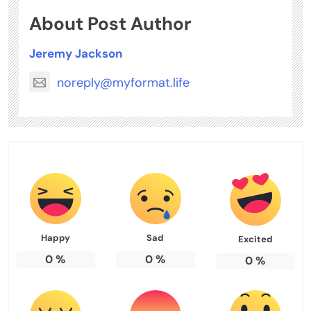
About Post Author
Jeremy Jackson
noreply@myformat.life
Happy
Sad
Excited
0
%
0
%
0
%