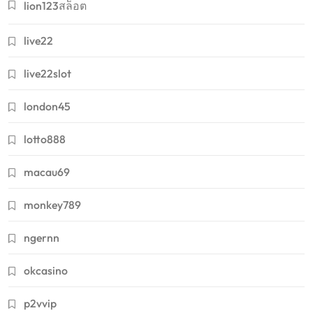
lion123สล็อต
live22
live22slot
london45
lotto888
macau69
monkey789
ngernn
okcasino
p2vvip