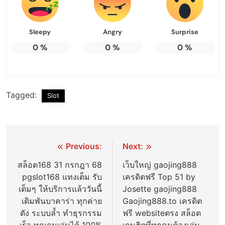
Sleepy
Angry
Surprise
0
%
0
%
0
%
Tagged:
Slot
แนะแนว
Previous:
Next:
เรื่อง
สล็อต168 31 กรกฎา 68
เว็บใหญ่ gaojing888
pgslot168 แทงเต็ม รับ
เครดิตฟรี Top 51 by
เต็มๆ ให้บริการแล้ววันนี้
Josette gaojing888
เดิมพันบาคาร่า ทุกค่าย
Gaojing888.to เครดิต
ดัง ระบบล้ำ ทำธุรกรรม
ฟรี websiteตรง สล็อต