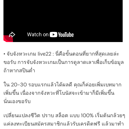
• จับจังหวะเกม live22 : นี่คือขั้นตอนที่ยากที่สุดเลยล่ะ
ขอรับ การจับจังหวะเกมเป็นการดูลาดเลาเพื่อเก็บข้อมูล
ถ้าหากสปินต่ำ
ใน 20-30 รอบแรกแล้วได้ผลดี คุณก็ค่อยเพิ่มเบทมาก
เพิ่มขึ้น เนื่องจากจังหวะที่โบนัสจะเข้ามาก็มีเพิ่มขึ้น
นั่นเองขอรับ
เปลี่ยนแปลงชีวิต ปราบ สล็อต แบบ 100% เริ่มต้นกล้วยๆ
แค่ลงทะเบียนสมัครสมาชิกแล้วรับเครดิตฟรี แล้วมาทำ