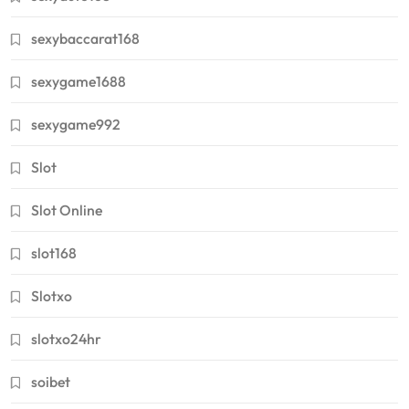
sexybaccarat168
sexygame1688
sexygame992
Slot
Slot Online
slot168
Slotxo
slotxo24hr
soibet