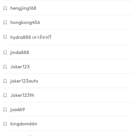
hengjing168
hongkong456
hydra888 เครดิตฟรี
jinda888
Joker123
joker123auto
Joker123th
juad69
kingdom66n