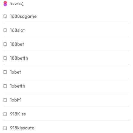
หมวดหมู่
1688sagame
168slot
188bet
188betth
1xbet
1xbetth
1xbit1
918Kiss
918kissauto