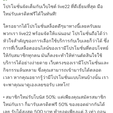
โปรโมชั่นจัดเต็มกับเว็บไซต์ live22 ที่ดีเยี่ยมที่สุด มือ
ใหม่รับเครดิตฟรีได้ในทันที!
ใครอยากได้โปรโมชั่นสล็อตดีๆมาทางนี้เลยครับผม
พวกเรา live22 พร้อมจัดให้แน่นอน! โปรโมชั่นถือได้ว่า
หัวใจสำคัญของการเลือกใช้บริการกับเว็บเลยก็ว่าได้ ซึ่ง
การที่เว็บสล็อตออนไลน์ของเรามีโปรโมชั่นที่ตอบโจทย์
ให้กับสมาชิกทุกคน มันก็คงจะทำให้ท่านตัดสินใจใช้
บริการได้อย่างง่ายดาย เว็บตรงของเรามีโปรโมชั่นและ
กิจกรรมล้นหลาม ซึ่งคุณสามารถเข้ามารับได้ตลอด
เวลา หากคุณอยากรู้ว่ามีโปรโมชั่นแบบไหนบ้างนั้น เรา
จะพาคุณมาดูเองเลยขอรับ เลทโก!
• สมาชิกใหม่รับโบนัส 50%: แค่เพียงคุณสมัครสมาชิก
ใหม่กับเรา ก็มารับเครดิตฟรี 50% ของยอดฝากกันได้
เลย รับได้สูงสุด 500 บาท ทำยอดเพียงแค่ 3 เท่า ถอน