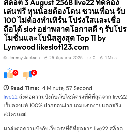
สล็อต 3 August 2568 live22 ทดลอง
เล่นฟรี ทุนน้อยต้องโดน ชวนเพื่อน รับ
100 ไม่ต้องทำเทิร์น โปร่งใสและเชื่อ
ถือได้ slot อย่าพลาดโอกาสดี ๆ รับโปร
โมชั่นและโบนัสสูงสุด Top 11 by
Lynwood likeslot123.com
Jeremy Jackson
25 มิถุนายน 2025
0
1 Mins
0
0
Read Time:
4 Minute, 57 Second
live22
ส่งต่อความปังกับเว็บไซต์ตรงที่ดีที่สุดจาก live22
เว็บตรงแท้ 100% ฝากถอนง่าย เกมแตกง่ายแตกจริง
สมัครเลย!
มาส่งต่อความปังกับเว็บตรงที่ดีที่สุดจาก live22 สล็อต