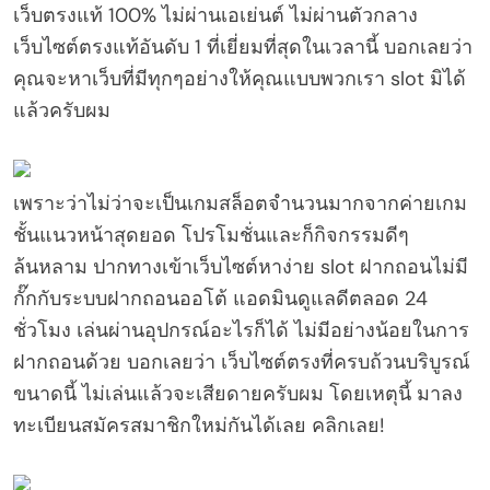
เว็บตรงแท้ 100% ไม่ผ่านเอเย่นต์ ไม่ผ่านตัวกลาง
เว็บไซต์ตรงแท้อันดับ 1 ที่เยี่ยมที่สุดในเวลานี้ บอกเลยว่า
คุณจะหาเว็บที่มีทุกๆอย่างให้คุณแบบพวกเรา slot มิได้
แล้วครับผม
เพราะว่าไม่ว่าจะเป็นเกมสล็อตจำนวนมากจากค่ายเกม
ชั้นแนวหน้าสุดยอด โปรโมชั่นและก็กิจกรรมดีๆ
ล้นหลาม ปากทางเข้าเว็บไซต์หาง่าย slot ฝากถอนไม่มี
กั๊กกับระบบฝากถอนออโต้ แอดมินดูแลดีตลอด 24
ชั่วโมง เล่นผ่านอุปกรณ์อะไรก็ได้ ไม่มีอย่างน้อยในการ
ฝากถอนด้วย บอกเลยว่า เว็บไซต์ตรงที่ครบถ้วนบริบูรณ์
ขนาดนี้ ไม่เล่นแล้วจะเสียดายครับผม โดยเหตุนี้ มาลง
ทะเบียนสมัครสมาชิกใหม่กันได้เลย คลิกเลย!