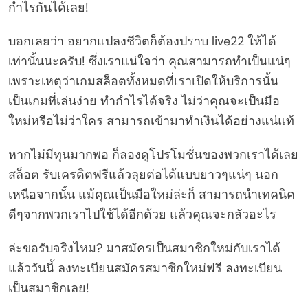
กำไรกันได้เลย!
บอกเลยว่า อยากแปลงชีวิตก็ต้องปราบ live22 ให้ได้
เท่านั้นนะครับ! ซึ่งเราแน่ใจว่า คุณสามารถทำเป็นแน่ๆ
เพราะเหตุว่าเกมสล็อตทั้งหมดที่เราเปิดให้บริการนั้น
เป็นเกมที่เล่นง่าย ทำกำไรได้จริง ไม่ว่าคุณจะเป็นมือ
ใหม่หรือไม่ว่าใคร สามารถเข้ามาทำเงินได้อย่างแน่แท้
หากไม่มีทุนมากพอ ก็ลองดูโปรโมชั่นของพวกเราได้เลย
สล็อต รับเครดิตฟรีแล้วลุยต่อได้แบบยาวๆแน่ๆ นอก
เหนือจากนั้น แม้คุณเป็นมือใหม่ล่ะก็ สามารถนำเทคนิค
ดีๆจากพวกเราไปใช้ได้อีกด้วย แล้วคุณจะกลัวอะไร
ล่ะขอรับจริงไหม? มาสมัครเป็นสมาชิกใหม่กับเราได้
แล้ววันนี้ ลงทะเบียนสมัครสมาชิกใหม่ฟรี ลงทะเบียน
เป็นสมาชิกเลย!