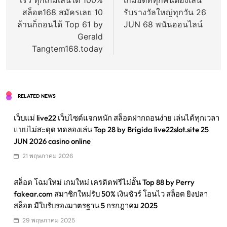
เร็ว ทุกเกมเล่นได้ 100%
เกมฮิตที่ทุกคนต้องเล่น
สล็อต168 สมัครเลย 10
รับรางวัลใหญ่ทุกวัน 26
ล้านก็ถอนได้ Top 61 by
JUN 68 พนันออนไลน์
Gerald
Tangtem168.today
RELATED NEWS
เว็บแม่ live22 เว็บไซต์แจกหนัก สล็อตฝากถอนง่าย เล่นได้ทุกเวลา
แบบไม่สะดุด ทดลองเล่น Top 28 by Brigida live22slot.site 25
JUN 2026 casino online
21 พฤษภาคม 2026
สล็อต โฉมใหม่ เกมใหม่ เครดิตฟรีไม่อั้น Top 88 by Perry
fakear.com สมาชิกใหม่รับ 50% เงินชัวร์ โอนไว สล็อต ยิงปลา
สล็อต มีใบรับรองมาตรฐาน 5 กรกฎาคม 2025
29 พฤษภาคม 2025