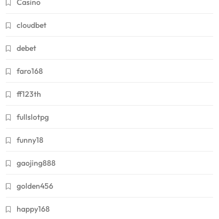
Casino
cloudbet
debet
faro168
ff123th
fullslotpg
funny18
gaojing888
golden456
happy168