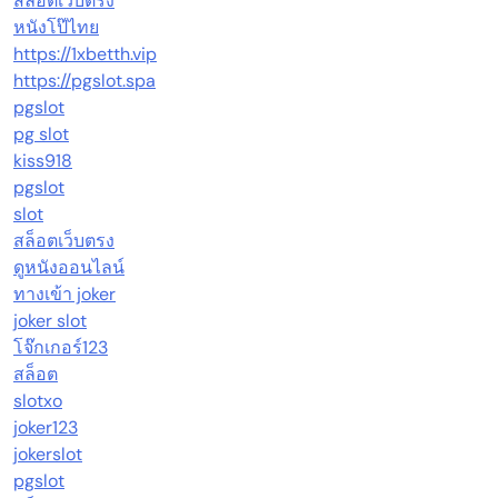
สล็อตเว็บตรง
หนังโป๊ไทย
https://1xbetth.vip
https://pgslot.spa
pgslot
pg slot
kiss918
pgslot
slot
สล็อตเว็บตรง
ดูหนังออนไลน์
ทางเข้า joker
joker slot
โจ๊กเกอร์123
สล็อต
slotxo
joker123
jokerslot
pgslot